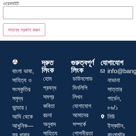
ওয়েবসাইট
দ্রুত
গুরুত্বপূর্ণ
যোগাযোগ
লিংক
লিংক
info@bang
বাংলা ভাষা,
হোম
ডাউনলোড
নাভানা
সাহিত্য ও
প্রবন্ধ
দিনলিপি
সাত্তার
সংস্কৃতির
সমগ্র
লিখন
গার্ডেন,
সমৃদ্ধ
কবিতা
যোগাযোগ
৮৬/১
ভান্ডার।
রচনা
আমাদের
নিউ
আদি থেকে
অনুবাদ
সম্পর্কে
ইস্কাটন,
আধুনিক—
সাহিত্য
গোপনীয়তা
বাংলামটর,
সব ধারার