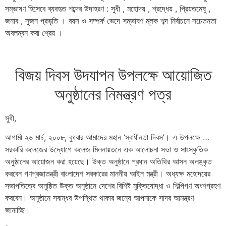
সম্ভাষণ হিসেবে ব্যবহৃত শব্দের উদাহরণ : সুধী , মহোদয় , শ্রদ্ধেয় , প্রিয়তমেষু ,
জনাব , সুজন প্রভৃতি । বয়স ও সম্পর্ক ভেদে সম্ভাষণ মূলক শব্দ নির্বাচনে সচেতনতা
অবলম্বন করা শ্রেয় ।
বিজয় দিবস উদযাপন উপলক্ষে আয়োজিত
অনুষ্ঠানের নিমন্ত্রণ পত্র
সুধী,
আগামী ২৬ মার্চ, ২০০৮, বুধবার আমাদের মহান ‘স্বাধীনতা দিবস’। এ উপলক্ষে …
সরকারি কলেজের উদ্যোগে কলেজ মিলনায়তনে এক আলোচনা সভা ও সাংস্কৃতিক
অনুষ্ঠানের আয়োজন করা হয়েছে। উক্ত অনুষ্ঠানে প্রধান অতিথির আসন অলঙ্কৃত
করবেন গণপ্রজাতন্ত্রী বাংলাদেশ সরকারের মাননীয় আইন মন্ত্রী। অধ্যক্ষ মহোদয়ের
সভাপতিত্বে অনুষ্ঠিত উক্ত অনুষ্ঠানে দেশের বিশিষ্ট মুক্তিযোদ্ধা ও শিল্পিগণ অংশগ্রহণ
করবেন। অনুষ্ঠানে সবান্ধব উপস্থিত থাকার জন্যে আপনাকে সাদর আমন্ত্রণ
জানাচ্ছি।