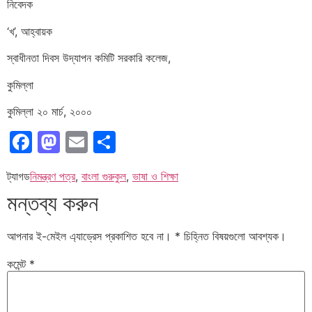
নিবেদক
‘খ’, আহ্বায়ক
স্বাধীনতা দিবস উদ্‌যাপন কমিটি সরকারি কলেজ,
কুমিল্লা
কুমিল্লা ২০ মার্চ, ২০০০
Facebook
Mastodon
Email
Share
ট্যাগড
নিমন্ত্রণ পত্র
,
বাংলা গুরুকুল
,
ভাষা ও শিক্ষা
মন্তব্য করুন
আপনার ই-মেইল এ্যাড্রেস প্রকাশিত হবে না।
*
চিহ্নিত বিষয়গুলো আবশ্যক।
কমেন্ট
*