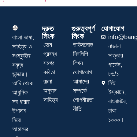
দ্রুত
গুরুত্বপূর্ণ
যোগাযোগ
লিংক
লিংক
info@bang
বাংলা ভাষা,
হোম
ডাউনলোড
নাভানা
সাহিত্য ও
প্রবন্ধ
দিনলিপি
সাত্তার
সংস্কৃতির
সমগ্র
লিখন
গার্ডেন,
সমৃদ্ধ
কবিতা
যোগাযোগ
৮৬/১
ভান্ডার।
রচনা
আমাদের
নিউ
আদি থেকে
অনুবাদ
সম্পর্কে
ইস্কাটন,
আধুনিক—
সাহিত্য
গোপনীয়তা
বাংলামটর,
সব ধারার
নীতি
ঢাকা –
উপাদান
১০০০।
নিয়ে
আমাদের