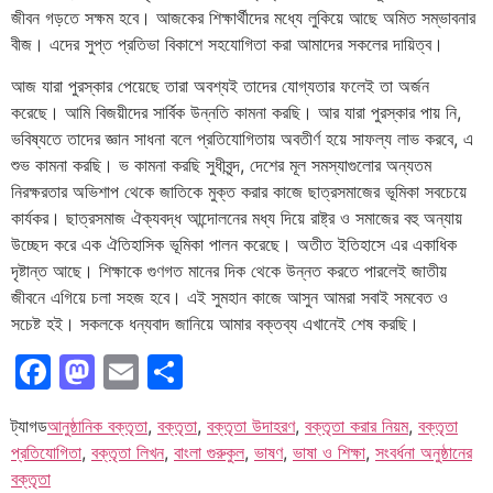
জীবন গড়তে সক্ষম হবে। আজকের শিক্ষার্থীদের মধ্যে লুকিয়ে আছে অমিত সম্ভাবনার
বীজ। এদের সুপ্ত প্রতিভা বিকাশে সহযোগিতা করা আমাদের সকলের দায়িত্ব।
আজ যারা পুরস্কার পেয়েছে তারা অবশ্যই তাদের যোগ্যতার ফলেই তা অর্জন
করেছে। আমি বিজয়ীদের সার্বিক উন্নতি কামনা করছি। আর যারা পুরস্কার পায় নি,
ভবিষ্যতে তাদের জ্ঞান সাধনা বলে প্রতিযোগিতায় অবতীর্ণ হয়ে সাফল্য লাভ করবে, এ
শুভ কামনা করছি। ভ কামনা করছি সুধীবৃন্দ, দেশের মূল সমস্যাগুলোর অন্যতম
নিরক্ষরতার অভিশাপ থেকে জাতিকে মুক্ত করার কাজে ছাত্রসমাজের ভূমিকা সবচেয়ে
কার্যকর। ছাত্রসমাজ ঐক্যবদ্ধ আন্দোলনের মধ্য দিয়ে রাষ্ট্র ও সমাজের বহু অন্যায়
উচ্ছেদ করে এক ঐতিহাসিক ভূমিকা পালন করেছে। অতীত ইতিহাসে এর একাধিক
দৃষ্টান্ত আছে। শিক্ষাকে গুণগত মানের দিক থেকে উন্নত করতে পারলেই জাতীয়
জীবনে এগিয়ে চলা সহজ হবে। এই সুমহান কাজে আসুন আমরা সবাই সমবেত ও
সচেষ্ট হই। সকলকে ধন্যবাদ জানিয়ে আমার বক্তব্য এখানেই শেষ করছি।
Facebook
Mastodon
Email
Share
ট্যাগড
আনুষ্ঠানিক বক্তৃতা
,
বক্তৃতা
,
বক্তৃতা উদাহরণ
,
বক্তৃতা করার নিয়ম
,
বক্তৃতা
প্রতিযোগিতা
,
বক্তৃতা লিখন
,
বাংলা গুরুকুল
,
ভাষণ
,
ভাষা ও শিক্ষা
,
সংবর্ধনা অনুষ্ঠানের
বক্তৃতা