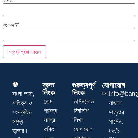
ইমেইল
*
ওয়েবসাইট
দ্রুত
গুরুত্বপূর্ণ
যোগাযোগ
লিংক
লিংক
info@bang
বাংলা ভাষা,
হোম
ডাউনলোড
নাভানা
সাহিত্য ও
প্রবন্ধ
দিনলিপি
সাত্তার
সংস্কৃতির
সমগ্র
লিখন
গার্ডেন,
সমৃদ্ধ
কবিতা
যোগাযোগ
৮৬/১
ভান্ডার।