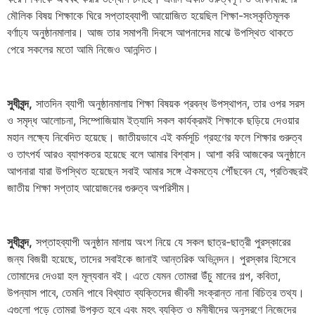
মৌলিক বিষয় শিক্ষাকে ঘিরে সপ্তাহব্যাপী আয়োজিত হয়েছিল শিক্ষা-সংস্কৃতিমূলক
বর্ণাঢ্য অনুষ্ঠানমালার। আজ তার সমাপনী দিবসে আপনাদের মাঝে উপস্থিত থাকতে
পেরে সকলের মতো আমি নিজেও আনন্দিত।
সুধীবৃন্দ,
সাতদিন ব্যাপী অনুষ্ঠানমালায় শিক্ষা বিষয়ক প্রবন্ধ উপস্থাপন, তার ওপর সরস
ও সমৃদ্ধ আলোচনা, সিম্পোজিয়াম ইত্যাদি সকল কার্যক্রমই শিক্ষাকে ছড়িয়ে দেওয়ার
মহান লক্ষ্যে নিবেদিত হয়েছে। জাতীয়ভাবে এই কর্মসূচি গ্রহণের ফলে শিক্ষার গুরুত্ব
ও তাৎপর্য আরও ব্যাপকতর হয়েছে বলে আমার বিশ্বাস। আশা করি আজকের অনুষ্ঠানে
আপনারা যারা উপস্থিত হয়েছেন সবাই আমার সঙ্গে ঐকমত্যে পৌঁছবেন যে, প্রতিবছরই
জাতীয় শিক্ষা সপ্তাহ আয়োজনের গুরুত্ব অপরিসীম।
সুধীবৃন্দ,
সপ্তাহব্যাপী অনুষ্ঠান মালায় অংশ নিয়ে যে সকল ছাত্র-ছাত্রী পুরস্কারের
জন্য বিজয়ী হয়েছে, তাদের সবাইকে জানাই আন্তরিক অভিনন্দন। পুরস্কার হিসেবে
তোমাদের দেওয়া হল মূল্যবান বই। এতে যেমন তোমরা উঁচু মানের গল্প, কবিতা,
উপন্যাস পাবে, তেমনি পাবে বিখ্যাত ব্যক্তিদের জীবনী সংক্রান্ত নানা বিচিত্র তথ্য।
এগুলো পড়ে তোমরা উপকৃত হবে এবং মহৎ ব্যক্তি ও মনীষীদের অনুসরণে নিজেদের