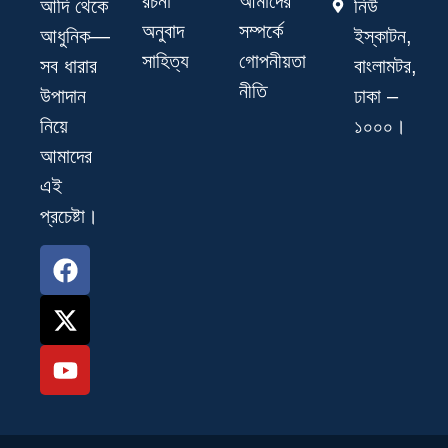
রচনা
আমাদের
নিউ
আদি থেকে
অনুবাদ
সম্পর্কে
ইস্কাটন,
আধুনিক—
সাহিত্য
গোপনীয়তা
বাংলামটর,
সব ধারার
নীতি
ঢাকা –
উপাদান
১০০০।
নিয়ে
আমাদের
এই
প্রচেষ্টা।