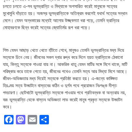
চলতে চলতে এ-সব ভুলভ্রান্তি ও মিথ্যাকে অপসারিত করেই মানুষকে সত্যের
মুখোমুখি দাঁড়াতে হয়। অজস্র ভুলভ্রান্তিকে অতিক্রম করলেই যথার্থ সত্যের সন্ধান
মেলে। যেমন অন্ধকারের মধ্যেই আলোর উজ্জ্বলতা ধরা পড়ে, তেমনি ভ্রান্তির
মোহাবরণকে ছিন্ন করেই সত্যের জ্যোতির্ময় রূপ ধরা পড়ে।
শিশু যেমন আছাড় খেতে খেতে হাঁটতে শেখে, মানুষও তেমনি ভুলভ্রান্তির মধ্য দিয়ে
সত্যকে চিনে নেয়। জীবনের সকল দ্বার রুদ্ধ করে দিলে হয়ত ভ্রান্তিকে ঠেকানো
যায়, কিন্তু সত্যকে পাওয়া যায় না। আকরিক ধাতু যেমন মাটির সঙ্গে মিশে থাকে, মাটি
পরিষ্কার করে তাকে পেতে হয়, জীবনের পথেও তেমনি সত্য আর মিথ্যা মিশে আছে।
জীবন-অভিজ্ঞতার মধ্য দিয়েই সত্যকে প্রতিষ্ঠা করতে হয়। এ-জন্যে কাঙ্ক্ষিত
হিরণ্ময় সত্য উদ্ঘাটনে বাস্তবের কঠিন ও দুর্গম পথে প্রয়োজন নিঃশঙ্ক দীপ্ত
পদচারণা। ছোটখাটো ভুলভ্রান্তি সত্যকে পাওয়ার পথে প্রতিবন্ধক বা অন্তরায় নয়,
বরং ভুলভ্রান্তি থেকে বাস্তব অভিজ্ঞতা লাভ করেই মানুষ প্রকৃত সত্যকে উদ্ঘাটন
করে।
Facebook
Mastodon
Email
Share