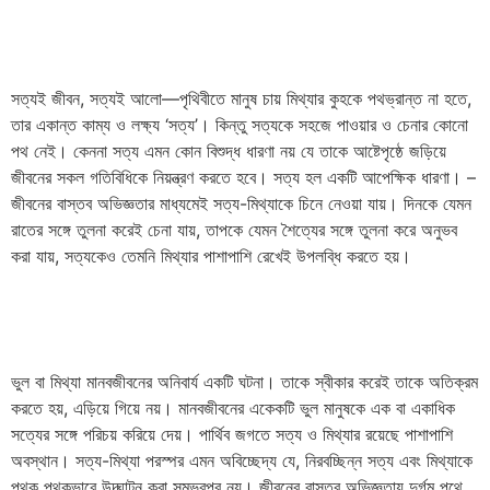
সত্যই জীবন, সত্যই আলো—পৃথিবীতে মানুষ চায় মিথ্যার কুহকে পথভ্রান্ত না হতে,
তার একান্ত কাম্য ও লক্ষ্য ‘সত্য’। কিন্তু সত্যকে সহজে পাওয়ার ও চেনার কোনো
পথ নেই। কেননা সত্য এমন কোন বিশুদ্ধ ধারণা নয় যে তাকে আষ্টেপৃষ্ঠে জড়িয়ে
জীবনের সকল গতিবিধিকে নিয়ন্ত্রণ করতে হবে। সত্য হল একটি আপেক্ষিক ধারণা। –
জীবনের বাস্তব অভিজ্ঞতার মাধ্যমেই সত্য-মিথ্যাকে চিনে নেওয়া যায়। দিনকে যেমন
রাতের সঙ্গে তুলনা করেই চেনা যায়, তাপকে যেমন শৈত্যের সঙ্গে তুলনা করে অনুভব
করা যায়, সত্যকেও তেমনি মিথ্যার পাশাপাশি রেখেই উপলব্ধি করতে হয়।
ভুল বা মিথ্যা মানবজীবনের অনিবার্য একটি ঘটনা। তাকে স্বীকার করেই তাকে অতিক্রম
করতে হয়, এড়িয়ে গিয়ে নয়। মানবজীবনের একেকটি ভুল মানুষকে এক বা একাধিক
সত্যের সঙ্গে পরিচয় করিয়ে দেয়। পার্থিব জগতে সত্য ও মিথ্যার রয়েছে পাশাপাশি
অবস্থান। সত্য-মিথ্যা পরস্পর এমন অবিচ্ছেদ্য যে, নিরবচ্ছিন্ন সত্য এবং মিথ্যাকে
পৃথক পৃথকভাবে উদ্ঘাটন করা সম্ভবপর নয়। জীবনের বাস্তব অভিজ্ঞতায় দুর্গম পথে