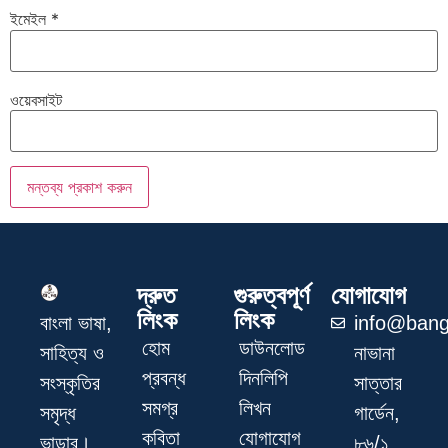
ইমেইল
*
ওয়েবসাইট
দ্রুত
গুরুত্বপূর্ণ
যোগাযোগ
লিংক
লিংক
info@bang
বাংলা ভাষা,
হোম
ডাউনলোড
নাভানা
সাহিত্য ও
প্রবন্ধ
দিনলিপি
সাত্তার
সংস্কৃতির
সমগ্র
লিখন
গার্ডেন,
সমৃদ্ধ
কবিতা
যোগাযোগ
৮৬/১
ভান্ডার।