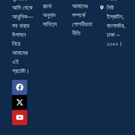
রচনা
আমাদের
নিউ
আদি থেকে
অনুবাদ
সম্পর্কে
ইস্কাটন,
আধুনিক—
সাহিত্য
গোপনীয়তা
বাংলামটর,
সব ধারার
নীতি
ঢাকা –
উপাদান
১০০০।
নিয়ে
আমাদের
এই
প্রচেষ্টা।