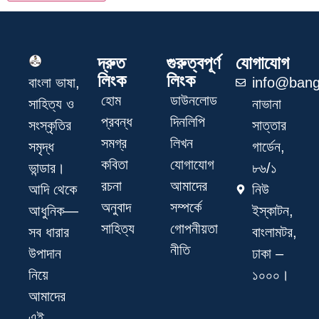
দ্রুত
গুরুত্বপূর্ণ
যোগাযোগ
লিংক
লিংক
info@bang
বাংলা ভাষা,
হোম
ডাউনলোড
নাভানা
সাহিত্য ও
প্রবন্ধ
দিনলিপি
সাত্তার
সংস্কৃতির
সমগ্র
লিখন
গার্ডেন,
সমৃদ্ধ
কবিতা
যোগাযোগ
৮৬/১
ভান্ডার।
রচনা
আমাদের
নিউ
আদি থেকে
অনুবাদ
সম্পর্কে
ইস্কাটন,
আধুনিক—
সাহিত্য
গোপনীয়তা
বাংলামটর,
সব ধারার
নীতি
ঢাকা –
উপাদান
১০০০।
নিয়ে
আমাদের
এই