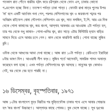
গতকাল রাত পৌনে বারটায় হঠাৎ করে চট্টগ্রাম থেকে ফোন এল, ঢাকায় কোনো
গণ্ডগোল হচ্ছে কিনা। ততক্ষণ পর্যন্ত ঢাকা শান্ত। ফোনটা রাখা মাত্র পুলের উপর
‘মা’ বলে একটি আর্তনাদ শুনা গেল, পরপর মেশিনগানের শব্দ ও জয়বাংলা শব্দের পর
অবিরাম রাইফেল বোমা স্টেনগান মেশিনগান এর শব্দ, সাত মসজিদ, ই.পি. আর এর দিক
থেকে গোলা কামানের শব্দ, জয় বাংলা, আল্লাহ আকবার এর আওয়াজ ২টা পর্যন্ত হল,
তার পর থেকে শুধু কামান- গোলা-গুলির শব্দ, রাত সাড়ে ৩টায় মিলিটারি ভ্যান বাড়ির
সামনে দিয়ে এসে আবার চলে গেল। কাল থেকে কারফিউ জারি। শোনা যাচ্ছে মুজিব
বন্দি।
ওদিক থেকে আগুনের আভা দেখা যাচ্ছে। আজ রাত ১০টা পর্যন্ত। রেডিওতে ইয়াহিয়া
৮টায় ভাষণ দিল। আওয়ামী লীগ বন্ধ। মুজিব শর্তে আসেননি, সামরিক শাসন অমান্য
করেছেন বলা হচ্ছে। এখন পর্যন্ত মেশিনগানের শব্দ আসছে। মানুষের শব্দ কোথাও
নেই, ঘর থেকে বের হতে পারছি না।
১৬ ডিসেম্বর, বৃহস্পতিবার, ১৯৭১
আজ ১২টায় বাংলাদেশ যুদ্ধ বিরতির পর মুক্তিফৌজ ঢাকার পথে এসে আবার সোচ্চার
হল ‘জয় বাংলা’ উচ্চারণে। আল্লাহর কাছে শোকর। বুক ভেঙ্গে যাচ্ছে। সুখ দুঃখের