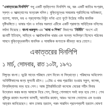
“একাত্তরের দিনলিপি”
শুধু একটি ব্যক্তিগত দিনলিপি নয়, বরং একটি জাতির সংগ্রাম,
স্বপ্ন ও আত্মত্যাগের অন্তরঙ্গ দলিল। মুক্তিযুদ্ধের সময়কার প্রতিদিনের অভিজ্ঞতা,
হতাশা, সাহস, ভয় ও প্রত্যাশার নিখুঁত বর্ণনা এতে ফুটে উঠেছে গভীর মানবিক
দৃষ্টিভঙ্গিতে। ভাষার গঠন ও বর্ণনার সরলতা এটিকে একটি প্রামাণ্য সাহিত্যিক দলিলের
মর্যাদা দিয়েছে।
বাংলা গুরুকুল
-এর “
ভাষা ও শিক্ষা
” বিভাগের “
নির্মিতি
” অংশে এই
রচনাটি ইতিহাস, সাহিত্য ও আত্মজৈবনিক ধারার এক অনন্য সংমিশ্রণ হিসেবে পাঠকের
সামনে মুক্তিযুদ্ধকালীন মানসিক ও সামাজিক জগতকে জীবন্ত করে তোলে।
একাত্তরের দিনলিপি
১ মার্চ, সোমবার, রাত ১০টা, ১৯৭১
বিক্ষুব্ধ বাংলা। ভুট্টো সাহেব পরিষদে যোগ দিবেন না সিদ্ধান্তে। পরিষদের অধিবেশন
অনির্দিষ্টকালের জন্য মূলতবী রইল। ১২টায় এ খবর প্রচারিত হওয়ায় স্কুল, কলেজ,
বিশ্ববিদ্যালয় বন্ধ হয়ে গেল। আজ ইন্টারমিডিয়েট কলেজে মেয়েরা শহীদ মিনার
উদ্বোধন করার জন্য আমাকে নিয়ে গেল, কিন্তু গোলমালে সবই বন্ধ হয়ে গেল। শেখ
মুজিবুর রহমান মওলানা ভাসানী, আতাউর রহমান, আরও অনেক নেতাদের এক হওয়ার
আহ্বান জানিয়েছেন। কাল ঢাকায় হরতাল, পরশু সারাদিন প্রদেশব্যাপী হরতাল ঘোষণা