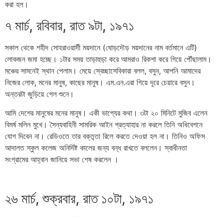
করা হল।
৭ মার্চ, রবিবার, রাত ৯টা, ১৯৭১
সকাল থেকে শহীদ সোহরাওয়ার্দী ময়দানে (ঘোড়দৌড় ময়দানের নাম বর্তমানে এটি)
লোকজন জমা হচ্ছে। ১টার সময় তাড়াহুড়া করে আমরাও রিকশা করে গিয়ে পৌঁছালাম।
মঞ্চের সামনেই স্থান পেলাম। মেয়ে স্বেচ্ছাসেবিকারা বলল, বসুন, আপনি আমাদের
নিজের লোক, মনের মানুষ, কাছের মানুষ। এম.এন.এরা গিয়ে দূরে চেয়ারে বসুন।
অন্তরটা জুড়িয়ে গেল শুনে।
আমি দেশের মানুষের মনের মানুষ। একী ভাগ্যের কথা। ৩টা ২০ মিনিটে মুজিব এলেন
বিমর্ষ মলিন মুখে। সৈন্যবাহিনী সামরিক আইন প্রত্যাহার না করলে তিনি অধিবেশনে
যোগ দিবেন না। রেডিওতে তার বক্তৃতা রিলে করতে দেওয়া হল না। তিনিও অফিস
আদালত স্কুল কলেজ অনির্দিষ্ট কালের জন্য বন্ধ রাখতে বললেন। স্বাধীনতা
সংগ্রামের আহ্বান জানিয়ে সভা শেষ করলেন ।
২৬ মার্চ, শুক্রবার, রাত ১০টা, ১৯৭১