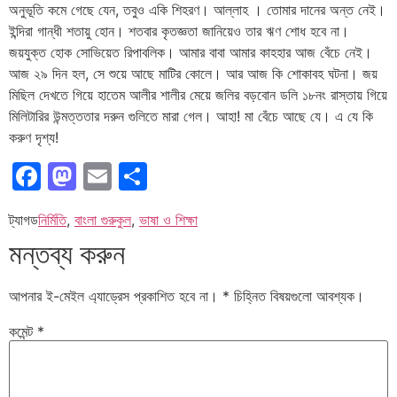
অনুভূতি কমে গেছে যেন, তবুও একি শিহরণ। আল্লাহ । তোমার দানের অন্ত নেই।
ইন্দিরা গান্ধী শতায়ু হোন। শতবার কৃতজ্ঞতা জানিয়েও তার ঋণ শোধ হবে না।
জয়যুক্ত হোক সোভিয়েত রিপাবলিক। আমার বাবা আমার কাহহার আজ বেঁচে নেই।
আজ ২৯ দিন হল, সে শুয়ে আছে মাটির কোলে। আর আজ কি শোকাবহ ঘটনা। জয়
মিছিল দেখতে গিয়ে হাতেম আলীর শালীর মেয়ে জলির বড়বোন ডলি ১৮নং রাস্তায় গিয়ে
মিলিটারির উন্মত্ততার দরুন গুলিতে মারা গেল। আহা! মা বেঁচে আছে যে। এ যে কি
করুণ দৃশ্য!
Facebook
Mastodon
Email
Share
ট্যাগড
নির্মিতি
,
বাংলা গুরুকুল
,
ভাষা ও শিক্ষা
মন্তব্য করুন
আপনার ই-মেইল এ্যাড্রেস প্রকাশিত হবে না।
*
চিহ্নিত বিষয়গুলো আবশ্যক।
কমেন্ট
*