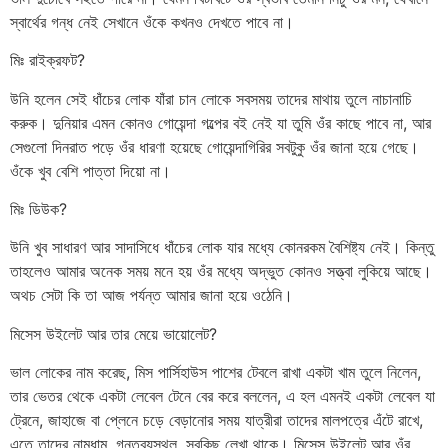
স্বার্থের গন্ধ নেই সেখানে ওঁকে কখনও দেখতে পাবে না।
মিঃ রাইক্রফট?
উনি হলেন সেই ধাঁচের লোক যাঁরা চান লোকে সবসময় তাদের মাথায় তুলে নাচানাচি
করুক। দুনিয়ার এমন কোনও গোয়েন্দা গল্পের বই নেই যা তুমি ওঁর কাছে পাবে না, আর
সেগুলো দিনরাত পড়ে ওঁর ধারণা হয়েছে গোয়েন্দাগিরির সবটুকু ওঁর জানা হয়ে গেছে।
ওঁকে খুব বেশি পাত্তা দিয়ো না।
মিঃ ডিউক?
উনি খুব সাধারণ আর সাদাসিধে ধাঁচের লোক যার মধ্যে কোনরকম বৈশিষ্ট্য নেই। কিন্তু
তাহলেও আমার অনেক সময় মনে হয় ওঁর মধ্যে অদ্ভুত কোনও সত্ত্বা লুকিয়ে আছে।
অথচ সেটা কি তা আজ পর্যন্ত আমার জানা হয়ে ওঠেনি।
মিসেস উইলেট আর তার মেয়ে ভায়োলেট?
ভাল লোকের নাম করেছ, মিস পার্সিহাউস পাশের টেবলে রাখা একটা খাম তুলে নিলেন,
তার ভেতর থেকে একটা লেবেল টেনে বের করে বললেন, এ হল এমনই একটা লেবেল যা
ট্রেনে, জাহাজে বা প্লেনে চড়ে বেড়ানোর সময় যাত্রীরা তাদের মালপত্রে এঁটে রাখে,
এতে তাদের নামধাম, গন্তব্যস্থল, সবকিছু লেখা থাকে। মিসেস উইলেট আর ওঁর