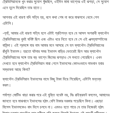
ট্রেভিলিয়ানকে খুন করার সুযোগ খুঁজছিল, ওইদিন মামা ভাগ্নের ওই ঝগড়া, সে সুযোগ
এনে তুলে দিয়েছিল তার হাতে।
আপনার এই ধারণা যদি সত্যি হয়, বলে কথা শেষ না করে মাঝপথে থেমে গেল
এমি’লি।
-হ্যাঁ, আমার এই ধারণা সত্যি হলে এটাই প্রতিপন্ন হবে যে আসল অপরাধী ক্যাপ্টেন
ট্রেভিলিয়ানের খুবই ঘনিষ্ট ছিল এবং এটাও ধরে নিতে হবে যে সে এই এক্সহ্যাম্পটনের
বাসিন্দা। এই প্রসঙ্গে যার নাম আমার মনে আসছে সে হল ক্যাপ্টেন ট্রেভিলিয়ানের
রাঁধুনি ইভানস। হয়তো ঘটনার সময় ইভানস বাড়ির ভেতরেই ছিল আর ক্যাপ্টেন
ট্রেভিলিয়ানের সঙ্গে তার বড় ভাগ্নে জিমের ঝগড়াও সে শুনতে পেয়েছিল। এখন
দেখতে হবে ক্যাপ্টেন ট্রেভিলিয়ান মারা গেলে ইভানসের কোনওভাবে লাভবান হবার
সম্ভাবনা আছে কিনা?
ক্যাপ্টেন ট্রেভিলিয়ান ইভানসের নামে কিছু টাকা দিয়ে গিয়েছিল, এমি’লি মন্তব্য
করল।
পর্যাপ্ত মোটিভ খাড়া করার পরে এই যুক্তি যথেষ্ট নয়, মিঃ রাইক্রফট বললেন, আমাদের
জানতে হবে মাঝখানে ইভানসের হঠাৎ বেশি টাকার দরকার পড়েছিল কিনা। এছাড়া
মিসেস ইভানসকেও বাদ দিলে চলবে না। এমনও হতে পারে যে তার নিজেরই হঠাৎ
টাকার দরকার পড়েছিল আর স্ত্রীকে খুশি করতে গিয়েই ইভানস এই কান্ডটি ঘটিয়েছে।