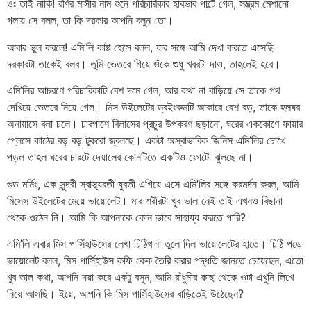
ওঃ তাই নাকি! রণির মাসীর নাম শুনে পরিচারিকার হাবভাব পাল্টে গেল, সম্ভ্রম মেশানো
গলায় সে বলল, তা কি দরকার আপনি বলুন তো।
আবার ভুল করলে! এমি’লি কাষ্ট হেসে বলল, যার সঙ্গে আমি দেখা করতে এসেছি
দরকারটা তাকেই বলব। তুমি ভেতরে গিয়ে ওঁকে শুধু খবরটা দাও, তাহলেই হবে।
এমি’লির আচরণে পরিচারিকাটি বেশ দমে গেল, আর কথা না বাড়িয়ে সে তাকে পথ
দেখিয়ে ভেতরে নিয়ে গেল। মিস উইলেটের ড্রইংরুমটি আকারে বেশ বড়, তাকে হলঘর
অনায়াসে বলা চলে। চারপাশে বিলাসের প্রচুর উপকরণ ছড়ানো, ঘরের এককোণে ফায়ার
প্লেসে কাঠের বড় বড় টুকরো জ্বলছে। একটা অস্বাভাবিক জিনিস এমি’লির চোখে
পড়ল তাহল ঘরের চারটে দেয়ালের কোনটিতে একটিও ফোটো ঝুলছে না।
গুড মর্নিং, এক সুন্দরী স্বাস্থ্যবতী যুবতী এগিয়ে এসে এমি’লির সঙ্গে করমর্দন করল, আমি
মিসেস উইলেটের মেয়ে ভায়োলেট। মার শরীরটা খুব ভাল নেই তাই এখনও বিছানা
থেকে ওঠেন নি। আমি কি আপনাকে কোন ভাবে সাহায্য করতে পারি?
এমি’লি এবার মিস পার্সিহাউসের লেখা চিঠিখানা তুলে দিল ভায়োলেটের হাতে। চিঠি পড়ে
ভায়োলেট বলল, মিস পার্সিহাউস কফি কেক তৈরি করার পদ্ধতি জানতে চেয়েছেন, এতো
খুব ভাল কথা, আপনি দয়া করে একটু বসুন, আমি রাঁধুনীর কাছ থেকে ওটা এখুনি লিখে
নিয়ে আসছি। ইয়ে, আপনি কি মিস পার্সিহাউসের বাড়িতেই উঠেছেন?