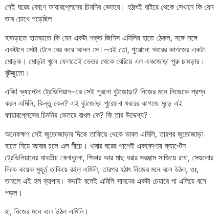
সেই ঘরের কোণে ফায়ারপ্লেসের চিমনির ভেতরে। হঠাৎই বাইরে থেকে সেখানে কি যেন
তার চোখে পড়েছিল।
হাতড়াতে হাতড়াতে কি যেন একটা শক্ত জিনিস এমিলির হাতে ঠেকল, সঙ্গে সঙ্গে
একটানে সেটা টেনে বের করে আনল সে।–এই তো, পুরোনো খবরের কাগজের একটা
মোড়ক। মোড়টা খুলে ফেলতেই ভেতর থেকে বেরিয়ে এল একজোড়া পুরু চামড়ার।
বুটজুতো।
একি! ক্যাপ্টেন ট্রেভিলিয়ান-এর সেই পুরনো বুটজোড়া? নিজের মনে নিজেকে প্রশ্ন
করল এমিলি, কিন্তু কেন? এই বুটজোড়া পুরোনো খবরের কাগজে মুড়ে এই
ফায়ারপ্লেসের চিমনির ভেতরে রাখল কে? কি তার উদ্দেশ্য?
অনেকক্ষণ সেই জুতোজাড়ার দিকে তাকিয়ে থেকে ভাবল এমিলি, তারপর জুতোজাড়া
হাতে নিয়ে আবার চলে এল নীচে। খাবার ঘরের পাশেই এককোণায় ক্যাপ্টেন
ট্রেভিলিয়ানের যাবতীয় খেলাধুলো, শিকার আর মাছ ধরার সরঞ্জাম সাজিয়ে রাখা, সেগুলোর
দিকে কয়েক মুহূর্ত তাকিয়ে রইল এমিলি, তারপর হঠাৎ নিজের মনে বলে উঠল, ওঃ,
তাহলে এই হল ব্যাপার। কথাটা বলেই এমিলি সামনের একটা চেয়ারে গা এলিয়ে বসে
পড়ল।
হা, নিজের মনে বলে উঠল এমিলি।