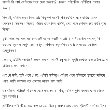
আপনি কি নার্স ডেভিসের সঙ্গে দেখা করবেন? একজন পরিচারিকা এমিলিকে প্রশ্ন
করল।
নিশ্চয়ই, এমিলি জবাব দিল, তার কিছুক্ষণ বাদেই নার্স ডেভিস এসে হাজির হলেন
সেখানে। সংক্ষেপে নিজের পরিচয় ওকে দিল এমিলি, সেই সঙ্গে শোনাল তার দুর্ভাগ্যের
বিবরণ।
হ্যাঁ, আজকের সকালের কাগজেই আমরা খবরটা পড়েছি। নার্স ডেভিস বললেন, কি
ভয়ংকর ব্যাপার দেখুন তো! সত্যি, আপনার সহ্যশক্তির তারিফ করেত হয় মিস
ট্রেফুসিস।
কোথায়, এমিলি কোথায়? বলতে বলতে দশাসই বপু অথচ সুশ্রী দেখতে এক মহিলা এসে
হাজির হলেন সেখানে।
এই যে মাসী, তুমি এসে গেছে, এমিলি হাসিমুখে এগিয়ে এসে মহিলাকে দুহাতে জড়িয়ে
ধরল, আমি কতক্ষণ ধরে তোমার আশায় বসে আছি।
বস এমিলি, শ্রীমতী গার্ডনার হেসে বললেন, চা খাও, আমি এক্ষুনি একবার ওপর থেকে
ঘুরে আসছি।
এমিলিকে পরিচারিকা এক কাপ চা এনে দিল। ওপরে কাজ সেরে শ্রীমতী গার্ডনার ফিরে