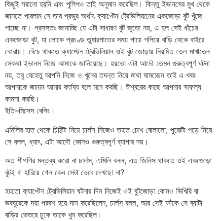
কিছুই সরানো হয়নি এবং পুলিশও তাই অনুমান করেছিল। কিন্তু ইভানসের মুখ থেকে
জানতে পারলাম সে তার প্রভুর অর্থাৎ ক্যাপ্টেন ট্রেভিলিয়ানের একজোড়া বুট খুঁজে
পাচ্ছে না। প্রসঙ্গতঃ জানাচ্ছি যে এটা সাধারণ বুট জুতো নয়, এ হল সেই ধাঁচের
একজোড়া বুট, যা লোকে প্রচণ্ড তুষারপাতের সময় পায়ে গলিয়ে বাড়ি থেকে বাইরে
বেরোয়। বেঁচে থাকতে ক্যাপ্টেন ট্রেভিলিয়ান ওই বুট জোড়ায় নিয়মিত তেল মাখাতেন
সেকথা ইভানস নিজে আমাকে জানিয়েছে। হয়তো এটা আদৌ তেমন গুরুত্বপূর্ণ ঘটনা
নয়, তবু যেহেতু আপনি নিজে ও খুনের তদন্ত নিয়ে মাথা ঘামচ্ছেন তাই এ খবর
আপনাকে জানান আমার কর্তব্য বলে মনে করছি। ঈশ্বরের কাছে আপনার সাফল্য
কামনা করছি।
ইতি–মিসেস বেলিং।
এমিলির হাত থেকে চিঠিটা নিয়ে চার্লস নিজেও তাতে চোখ বোলালো, পুরোটা পড়ে নিয়ে
সে বলল, ধ্যাৎ, এটা আদৌ কোনও গুরুত্বপূর্ণ ব্যাপার নয়।
অত শীগগির মন্তব্য করো না চার্লস, এমিলি বলল, এত জিনিস থাকতে ওই একজোড়া
বুটই বা হারিয়ে গেল কেন সেটা ভেবে দেখছো না?
হয়তো ক্যাপ্টেন ট্রেভিলিয়ান ঘটনার দিন নিজেই ওই বুটজোড়া কোনও ভিখিরি বা
ভবঘুরেকে দয়া পরবশ হয়ে দান করেছিলেন, চার্লস বলল, আর সেই ফাঁকে সে ব্যাটা
বাড়ির ভেতরে ঢুকে তাকে খুন করেছিল।