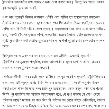
ইন্সপেক্টর ন্যারাকটের সঙ্গে আমার একবার দেখা করতে হবে। কিন্তু তার আগে একবার
হ্যাজেলমুরটা ঘুরে যাব ভাবছি।
একা আর পুরোপুরি নিরস্ত্র অবস্থায় এমিলি এসে হাজির হল হ্যাজেলমুরে ক্যাপ্টেন
ট্রেভিলিয়ানের শোবার ঘরে। ঢুকে দেখতে পেল মিঃ বার্কউড ঠিকই বলেছিলেন, ভেতরে
বেশির ভাগ জিনিসই সরিয়ে ফেলা হয়েছে। কম্বলগুলো ভাজ করে থাকে থাকে সাজিয়ে
রাখা, সবকটা টেবলের ড্রয়ার ফাঁকা, আলমারীর ভেতরে টাঙ্গানো হ্যাঁঙ্গারগুলোতে জামা-
প্যান্ট দূরে থাক একটা গেঞ্জীও ঝুলতে দেখল না এমিলি! জুতো রাখার শেলফটাও একদম
ফাঁকা।
দীর্ঘশ্বাস ফেলে একতলায় বসার ঘরে নেমে এল এমিলি। এখানেই ক্যাপ্টেন
ট্রেভিলিয়ানের মৃতদেহ পড়েছিল, খোলা জানালা দিয়ে তুষার মেশানো ঠাণ্ডা হাওয়ার
ঝলক হু হু করে ঢুকছিল ঘরের ভেতরে।
সেদিনের ঘটনাটা দেখবার চেষ্টা করল এমিলি। কে খুন করেছিল ক্যাপ্টেন ট্রেভিলিয়ানকে,
এবং কেন, এই প্রশ্ন আবার উঁকি দিল তার মনের কোণে। সবারই অনুমান বিকেল
পাঁচটা বেজে পঁচিশ মিনিটের সময় তিনি খুন হয়েছিলেন, সেকি সত্যি, নাকি তার প্রণয়ী
জিমই খুন করেছিল তার মামাকে উত্তেজনার বশে, যে কথা বারবার সে চেপে গেছে
পুলিশের কাছে? মামাকে খুন করে জিম কি সত্যিই ঘর থেকে বাইরে বেরিয়েছিল, তারপর
জানালার ওপাশ থেকে কিছুক্ষণ তাকিয়ে ছিল ঘরের ভেতরে মেঝের ওপর পড়ে থাকা তার