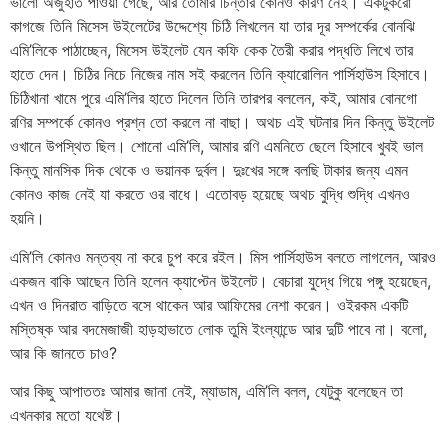
ভালো অজুহাত পাওয়া গেছে, আর তোমার চিন্তার কোনও কারণ নেই। একটুকরো
কাগজে তিনি মিসেস উইলেটের উদ্দেশ্যে চিঠি লিখলেন যা তার দূর সম্পর্কের বোনঝি
এমি’লিকে পাঠাচ্ছেন, মিসেস উইলেট যেন কফি কেক তৈরী করার পদ্ধতি লিখে তার
হাতে দেন। চিঠির নিচে নিজের নাম সই করলেন তিনি ক্যারোলিন পার্সিহাউস হিসাবে।
চিঠিখানা খামে পুরে এমি’লির হাতে দিলেন তিনি তারপর বললেন, কই, আমার বোনগো
রণির সম্পর্কে কোনও প্রশ্ন তো করলে না বাছা। অথচ এই ঘটনার দিন কিন্তু উইলেট
ওখানে উপস্থিত ছিল। শোনো এমি’লি, আমার রণি এমনিতে ছেলে হিসাবে খুবই ভাল
কিন্তু মানসিক দিক থেকে ও ভয়ানক দুর্বল। দুঃখের সঙ্গে বলছি টাকার জন্য এমন
কোনও কাজ নেই যা করতে ওর বাধে। এতোবড় হয়েছে অথচ বুদ্ধি শুদ্ধি এখনও
হয়নি।
এমি’লি কোনও মন্তব্য না করে চুপ করে রইল। মিস পার্সিহাউস বলতে লাগলেন, আরও
একজন বাকি আছেন তিনি হলেন ক্যাপ্টেন উইলেট। বেচারা যুদ্ধে গিয়ে পঙ্গু হয়েছেন,
এখন ও দিনরাত বাড়িতে বসে থাকেন আর আফিমের নেশা করেন। ওইরকম একটি
মস্তিষ্ক আর বদমেজাজী হাড়হাভাতে লোক তুমি ইংল্যান্ডে আর দুটি পাবে না। বলো,
আর কি জানতে চাও?
আর কিছু আপাততঃ আমার জানা নেই, ম্যাডাম, এমি’লি বলল, যেটুকু বলেছেন তা
এখনকার মতো যথেষ্ট।