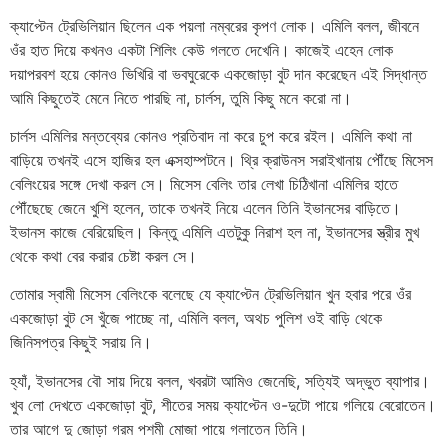
ক্যাপ্টেন ট্রেভিলিয়ান ছিলেন এক পয়লা নম্বরের কৃপণ লোক। এমিলি বলল, জীবনে
ওঁর হাত দিয়ে কখনও একটা শিলিং কেউ গলতে দেখেনি। কাজেই এহেন লোক
দয়াপরবশ হয়ে কোনও ভিখিরি বা ভবঘুরেকে একজোড়া বুট দান করেছেন এই সিদ্ধান্ত
আমি কিছুতেই মেনে নিতে পারছি না, চার্লস, তুমি কিছু মনে করো না।
চার্লস এমিলির মন্তব্যের কোনও প্রতিবাদ না করে চুপ করে রইল। এমিলি কথা না
বাড়িয়ে তখনই এসে হাজির হল এক্সহাম্পটনে। থ্রি ক্রাউনস সরাইখানায় পৌঁছে মিসেস
বেলিংয়ের সঙ্গে দেখা করল সে। মিসেস বেলিং তার লেখা চিঠিখানা এমিলির হাতে
পৌঁছেছে জেনে খুশি হলেন, তাকে তখনই নিয়ে এলেন তিনি ইভানসের বাড়িতে।
ইভানস কাজে বেরিয়েছিল। কিন্তু এমিলি এতটুকু নিরাশ হল না, ইভানসের স্ত্রীর মুখ
থেকে কথা বের করার চেষ্টা করল সে।
তোমার স্বামী মিসেস বেলিংকে বলেছে যে ক্যাপ্টেন ট্রেভিলিয়ান খুন হবার পরে ওঁর
একজোড়া বুট সে খুঁজে পাচ্ছে না, এমিলি বলল, অথচ পুলিশ ওই বাড়ি থেকে
জিনিসপত্র কিছুই সরায় নি।
হ্যাঁ, ইভানসের বৌ সায় দিয়ে বলল, খবরটা আমিও জেনেছি, সত্যিই অদ্ভুত ব্যাপার।
খুব লো দেখতে একজোড়া বুট, শীতের সময় ক্যাপ্টেন ও-দুটো পায়ে গলিয়ে বেরোতেন।
তার আগে দু জোড়া গরম পশমী মোজা পায়ে গলাতেন তিনি।