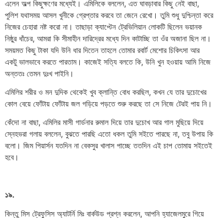
এলেন অল্প কিছুক্ষণের মধ্যেই। এমিলিকে বললেন, এত ঘাবড়াবার কিছু নেই বাছা,
পুলিশ যথাসময় আসল খুনীকে গ্রেপ্তার করবে তা জেনে রেখো। তুমি শুধু দুশ্চিন্তা করে
নিজের চেহারা নষ্ট করো না। তাছাড়া ক্যাপ্টেন ট্রেভিলিয়ান লোকটি ছিলেন ভয়ানক
নিষ্ঠুর ধাঁচের, আমরা কি সীমাহীন দারিদ্রের মধ্যে দিন কাটাচ্ছি তা ওঁর অজানা ছিল না।
সময়মত কিছু টাকা যদি উনি ধার দিতেন তাহলে তোমার রবার্ট মেশোর চিকিৎসা আর
একটু ভালভাবে করতে পারতাম। কাজেই সত্যি বলতে কি, উনি খুন হওয়ায় আমি নিজে
অন্ততঃ তেমন দুঃখ পাইনি।
এমিলির শরীর ও মন দুদিক থেকেই খুব ক্লান্তি বোধ করছিল, কখন যে তার দুচোখের
কোল বেয়ে ফোঁটায় ফোঁটায় জল গড়িয়ে পড়তে শুরু করছে তা সে নিজে টেরই পায় নি।
কেঁদো না বাছা, এমিলির মাসী গার্ডনার রুমাল দিয়ে তার দুচোখ আর গাল মুছিয়ে দিয়ে
স্নেহভরা গলায় বললেন, বুঝতে পারছি এতো ধকল তুমি সইতে পারছে না, তবু উপায় কি
বলো। জিম পিয়ার্সন যতদিন না বেকসুর খালাস পাচ্ছে ততদিন এই চাপ তোমায় সইতেই
হবে।
১৯.
কিন্তু মিস ট্রেফুসিস অ্যাটর্নি মিঃ বার্কউড প্রশ্ন করলেন, আপনি হ্যাজেলমুরে গিয়ে