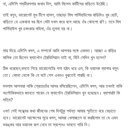
না, এমি’লি গম্ভীরগলায় জবাব দিল, আমি মিসেস কার্টিসের বাড়িতে উঠেছি।
তাই বলুন, ভায়োলেট মুখ টিপে হাসল, তাছাড়া মিস পার্সিহাউসের বাড়িটাও খুব ছোট,
বাড়িতে যে একখানা ঘর ছিল সেটা দখল করে বসে আছে ওঁর বোনপো রণি। তবে মিস
পার্সিহাউস খুব চমৎকার মহিলা, ওঁর তুলনা হয় না।
সায় দিয়ে এমি’লি বলল, এ সম্পর্কে আমি আপনার সঙ্গে একমত। আচ্ছা এ বাড়ির
মালিক তো ছিলেন ক্যাপ্টেন ট্রেভিলিয়ান তাই না, যিনি সেদিন খুন হলেন?
ঠিক ধরেছেন,বলতে গিয়ে ভায়োলেটের গলা হঠাৎ ধরে এল, কি ভয়ানক ব্যাপার বলুন
তো। কোথা থেকে কি যে ঘটে গেল এখনও বুঝতেই পারছি না।
শুনলাম আপনারা নাকি প্রেতচর্চার আসর বসিয়েছিলেন, এমি’লি বলল, আর তখনই নাকি
অলৌকিকভাবে জানতে পারেন যে ক্যাপ্টেন ট্রেভিলিয়ান খুন হয়েছেন। ব্যাপারটা কি
সত্যি?
ওফ! সেই সন্ধ্যের কথা জীবনের শেষ দিনটুকু পর্যন্ত আমার স্মৃতিতে বয়ে বেড়াতে
হবে। ভায়োলেট আক্ষেপের সুরে বলল, আমরা খেলাচ্ছলে যা করছিলাম তা যে এমন
ভয়ঙ্কর আর ভয়ানক রূপ নেবে তা স্বপ্নেও ভাবতে পারি নি।