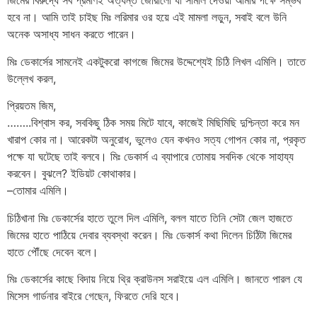
জিমের বিরুদ্ধে সব প্রমাণই অত্যন্ত জোরালো যা সামাল দেওয়া আমার পক্ষে সম্ভব
হবে না। আমি তাই চাইছ মিঃ লরিমার ওর হয়ে এই মামলা লড়ুন, সবাই বলে উনি
অনেক অসাধ্য সাধন করতে পারেন।
মিঃ ডেকার্সের সামনেই একটুকরো কাগজে জিমের উদ্দেশ্যেই চিঠি লিখল এমিলি। তাতে
উল্লেখ করল,
প্রিয়তম জিম,
……..বিশ্বাস কর, সবকিছু ঠিক সময় মিটে যাবে, কাজেই মিছিমিছি দুশ্চিন্তা করে মন
খারাপ কোর না। আরেকটা অনুরোধ, ভুলেও যেন কখনও সত্য গোপন কোর না, প্রকৃত
পক্ষে যা ঘটেছে তাই বলবে। মিঃ ডেকার্স এ ব্যাপারে তোমায় সবদিক থেকে সাহায্য
করবেন। বুঝলে? ইডিয়ট কোথাকার।
–তোমার এমিলি।
চিঠিখানা মিঃ ডেকার্সের হাতে তুলে দিল এমিলি, বলল যাতে তিনি সেটা জেল হাজতে
জিমের হাতে পাঠিয়ে দেবার ব্যবস্থা করেন। মিঃ ডেকার্স কথা দিলেন চিঠিটা জিমের
হাতে পৌঁছে দেবেন বলে।
মিঃ ডেকার্সের কাছে বিদায় নিয়ে থ্রি ক্রাউনস সরাইয়ে এল এমিলি। জানতে পারল যে
মিসেস গার্ডনার বাইরে গেছেন, ফিরতে দেরি হবে।