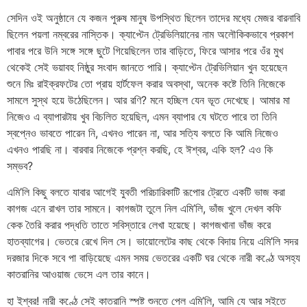
সেদিন ওই অনুষ্ঠানে যে কজন পুরুষ মানুষ উপস্থিত ছিলেন তাদের মধ্যে মেজর বারনাবি
ছিলেন পয়লা নম্বরের নাস্তিক। ক্যাপ্টেন ট্রেভিলিয়ানের নাম অলৌকিকভাবে প্রকাশ
পাবার পরে উনি সঙ্গে সঙ্গে ছুটে গিয়েছিলেন তার বাড়িতে, ফিরে আসার পরে ওঁর মুখ
থেকেই সেই ভয়াবহ নিষ্ঠুর সংবাদ জানতে পারি। ক্যাপ্টেন ট্রেভিলিয়ান খুন হয়েছেন
শুনে মিঃ রাইক্রফটের তো প্রায় হার্টফেল করার অবস্থা, অনেক কষ্টে তিনি নিজেকে
সামলে সুস্থ হয়ে উঠেছিলেন। আর রণি? মনে হচ্ছিল যেন ভূত দেখেছে। আমার মা
নিজেও এ ব্যাপারটায় খুব বিচলিত হয়েছিল, এমন ব্যাপার যে ঘটতে পারে তা তিনি
স্বপ্নেও ভাবতে পারেন নি, এখনও পারেন না, আর সত্যি বলতে কি আমি নিজেও
এখনও পারছি না। বারবার নিজেকে প্রশ্ন করছি, হে ঈশ্বর, একি হল? এও কি
সম্ভব?
এমি’লি কিছু বলতে যাবার আগেই যুবতী পরিচারিকাটি রূপোর ট্রেতে একটি ভাজ করা
কাগজ এনে রাখল তার সামনে। কাগজটা তুলে নিল এমি’লি, ভাঁজ খুলে দেখল কফি
কেক তৈরি করার পদ্ধতি তাতে সবিস্তারে লেখা হয়েছে। কাগজখানা ভাঁজ করে
হাতব্যাগের। ভেতরে রেখে দিল সে। ভায়োলেটের কাছ থেকে বিদায় নিয়ে এমি’লি সদর
দরজার দিকে সবে পা বাড়িয়েছে এমন সময় ভেতরের একটি ঘর থেকে নারী কণ্ঠে অসহ্য
কাতরানির আওয়াজ ভেসে এল তার কানে।
হা ইশ্বর! নারী কণ্ঠে সেই কাতরানি স্পষ্ট শুনতে পেল এমি’লি, আমি যে আর সইতে