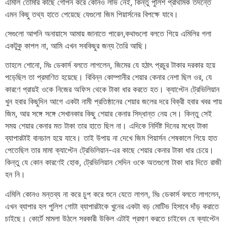
এমিলি তোমার কাছে গোপন করে কোনও লাভ নেই, কিন্তু পুলিশ প্রাথমিক তদন্তে
এমন কিছু তথ্য হাতে পেয়েছে যেগুলো জিম পিয়ার্সনের বিপক্ষে যাবে।
সেগুলো আপনি অনায়াসে আমায় জানাতে পারেন,কথাগুলো বলতে গিয়ে এমিলির গলা
একটুকু কাপল না, আমি এখন সবকিছুর জন্য তৈরি আছি।
তাহলে শোনো, মিঃ ডেকার্স বলতে লাগলেন, জিমের যে হঠাৎ প্রচুর টাকার দরকার হয়ে
পড়েছিল তা প্রমাণিত হয়েছে। বিবিন্ন কোম্পানীর শেয়ার কেনার নেশা ছিল ওর, যে
কারণে প্রায়ই ওকে নিজের অফিস থেকে টাকা ধার করতে হত। ক্যাপ্টেন ট্রেভিলিয়ান
খুন হবার কিছুদিন আগে একটা নামী প্রতিষ্ঠানের শেয়ার জলের দরে বিক্রী হবার খবর পায়
জিম, আর সঙ্গে সঙ্গে সেখানকার কিছু শেয়ার কেনার সিদ্ধান্ত নেয় সে। কিন্তু সেই
সময় শেয়ার কেনার মত টাকা তার হাতে ছিল না। এদিকে নির্দিষ্ট দিনের মধ্যে টাকা
ব্যাপারটাই বানচাল হয়ে যাবে। তাই উপায় না দেখে জিম পিয়ার্সন শেষকালে গিয়ে হাত
পেতেছিল তার মামা ক্যাপ্টেন ট্রেভিলিয়ান-এর কাছে শেয়ার কেনার টাকা ধার চেয়ে।
কিন্তু যে কোন কারণেই হোক, ট্রেভিলিয়ান সেদিন ওকে অতগুলো টাকা ধার দিতে রাজী
হন নি।
এমিলি কোনও মন্তব্য না করে চুপ করে শুনে যেতে লাগল, মিঃ ডেকার্স বলতে লাগলেন,
এখন ব্যাপার হল পুলিশ গোটা ব্যাপারটাকে খুনের একটা বড় মোটিভ হিসাবে দাঁড় করাতে
চাইছে। কোর্টে মামলা উঠলে সরকারী উকিল এটাই প্রমাণ করতে চাইবেন যে ক্যাপ্টেন