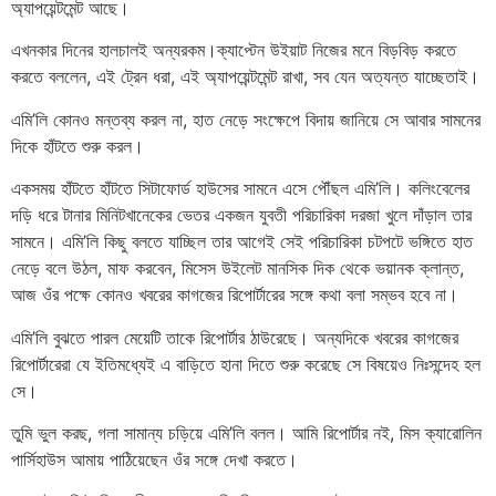
অ্যাপয়েন্টমেন্ট আছে।
এখনকার দিনের হালচালই অন্যরকম।ক্যাপ্টেন উইয়াট নিজের মনে বিড়বিড় করতে
করতে বললেন, এই ট্রেন ধরা, এই অ্যাপয়েন্টমেন্ট রাখা, সব যেন অত্যন্ত যাচ্ছেতাই।
এমি’লি কোনও মন্তব্য করল না, হাত নেড়ে সংক্ষেপে বিদায় জানিয়ে সে আবার সামনের
দিকে হাঁটতে শুরু করল।
একসময় হাঁটতে হাঁটতে সিটাফোর্ড হাউসের সামনে এসে পৌঁছল এমি’লি। কলিংবেলের
দড়ি ধরে টানার মিনিটখানেকের ভেতর একজন যুবতী পরিচারিকা দরজা খুলে দাঁড়াল তার
সামনে। এমি’লি কিছু বলতে যাচ্ছিল তার আগেই সেই পরিচারিকা চটপটে ভঙ্গিতে হাত
নেড়ে বলে উঠল, মাফ করবেন, মিসেস উইলেট মানসিক দিক থেকে ভয়ানক ক্লান্ত,
আজ ওঁর পক্ষে কোনও খবরের কাগজের রিপোর্টারের সঙ্গে কথা বলা সম্ভব হবে না।
এমি’লি বুঝতে পারল মেয়েটি তাকে রিপোর্টার ঠাউরেছে। অন্যদিকে খবরের কাগজের
রিপোর্টারেরা যে ইতিমধ্যেই এ বাড়িতে হানা দিতে শুরু করেছে সে বিষয়েও নিঃসন্দেহ হল
সে।
তুমি ভুল করছ, গলা সামান্য চড়িয়ে এমি’লি বলল। আমি রিপোর্টার নই, মিস ক্যারোলিন
পার্সিহাউস আমায় পাঠিয়েছেন ওঁর সঙ্গে দেখা করতে।