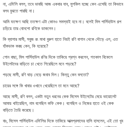
না, এমি’লি বলল, তবে ভাবছি আজ একবার যাব, মুশকিল হচ্ছে কেন এসেছি তা কিভাবে
বলব বুঝতে পারছি না।
আমি যতক্ষণ আছি ততক্ষণ এটা কোনও সমস্যাই হবে না। বলেই মিস পার্সিহাউস গল্প
চড়িয়ে তার বোনপো রণিকে ডাকলেন।
কি ব্যাপার মাসী, সবুজ রং মাখা বুরুশ হাতে নিয়ই রণি বাগান থেকে দৌড়ে এল, এত
হাঁকডাক করছ কেন, কি হয়েছে?
শোন বাছা, মিস পার্সিহাউস রণির দিকে তাকিয়ে প্রশ্ন করলেন, গতকাল বিকেলে
উইলেটদের বাড়িতে চা খেতে গিয়েছিলে মনে পড়ছে?
পড়ছে মাসী, রণি ঘাড় নেড়ে জবাব দিল। কিন্তু কেন বলতো?
চায়ের সঙ্গে কি খাবার ওখানে খেয়েছিলে তা মনে আছে?
আছে মাসী, রণি বলল, একটা নতুন ধরনের কেক মিসেস উইলেটের মেয়ে ভায়োলেট
আমায় খাইয়েছিল, নাম বলেছিল কফি কেক। বলেছিল ও নিজের হাতে ওই কেক
বাড়িতে তৈরি করেছে।
বাঃ, মিসেস পার্সিহাউস এমি’লির দিকে তাকিয়ে আত্মপ্রসাদের হাসি হাসলেন, এই তো খুব