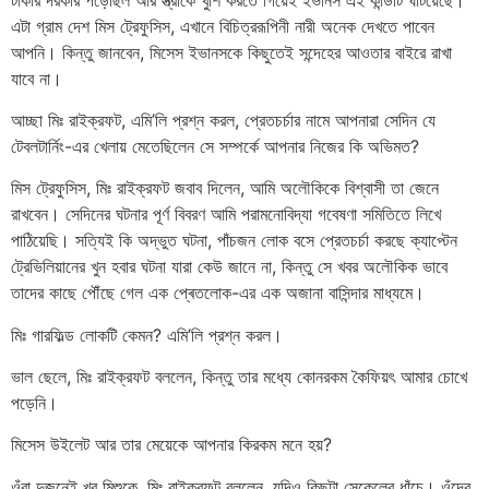
এটা গ্রাম দেশ মিস ট্রেফুসিস, এখানে বিচিত্ররূপিনী নারী অনেক দেখতে পাবেন
আপনি। কিন্তু জানবেন, মিসেস ইভানসকে কিছুতেই সন্দেহের আওতার বাইরে রাখা
যাবে না।
আচ্ছা মিঃ রাইক্রফট, এমি’লি প্রশ্ন করল, প্রেতচর্চার নামে আপনারা সেদিন যে
টেবলটার্নিং-এর খেলায় মেতেছিলেন সে সম্পর্কে আপনার নিজের কি অভিমত?
মিস ট্রেফুসিস, মিঃ রাইক্রফট জবাব দিলেন, আমি অলৌকিকে বিশ্বাসী তা জেনে
রাখবেন। সেদিনের ঘটনার পূর্ণ বিবরণ আমি পরামনোবিদ্যা গবেষণা সমিতিতে লিখে
পাঠিয়েছি। সত্যিই কি অদ্ভুত ঘটনা, পাঁচজন লোক বসে প্রেতচর্চা করছে ক্যাপ্টেন
ট্রেভিলিয়ানের খুন হবার ঘটনা যারা কেউ জানে না, কিন্তু সে খবর অলৌকিক ভাবে
তাদের কাছে পৌঁছে গেল এক প্ৰেতলোক-এর এক অজানা বাসিন্দার মাধ্যমে।
মিঃ গারফিল্ড লোকটি কেমন? এমি’লি প্রশ্ন করল।
ভাল ছেলে, মিঃ রাইক্রফট বললেন, কিন্তু তার মধ্যে কোনরকম কৈফিয়ৎ আমার চোখে
পড়েনি।
মিসেস উইলেট আর তার মেয়েকে আপনার কিরকম মনে হয়?
ওঁরা দুজনেই খুব মিশুকে, মিঃ রাইক্রফট বললেন, যদিও কিছুটা সেকেলের ধাঁচে। ওঁদের