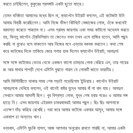
করতে চাইছিলেন, কুকুরের প্রসঙ্গটা একটা ছুতো মাত্র।
তেমন ঘনিষ্ঠতা আমাদের মধ্যে ছিল না, ক্যাপ্টেন উইয়াট বললেন, এই কটেজটা উনি
আমায় বিক্রী করেছিলেন। আমি নিজে ভীষণ খিটখিটে মেজাজের লোক, ওঁকে কখনোই
বরদাস্ত করেতে পারতাম না। এসব গ্রাম্য জায়গায় একা সময় কাটানো অভ্যেস করতে
হয়, কিন্তু কাপ্টেন ট্রেভিলিয়ান তা জেনেও যখন তখন এসে হাজির হতেন, আমি পছন্দ
করছি না বুঝেও বসে থাকতেন আর নিজের মনে এন্তার বকবক করতেন। কথা শেষ
করে কটেজের দিকে তাকিয়ে জোর গলায় হাক দিলেন ক্যাপ্টেন উইয়াট, আবদুল!
সঙ্গে সঙ্গে কটেজের ভেতর থেকে একজন কালো চামড়ার লোক বেরিয়ে এল, তার গায়ের
রং আর মাথার পাগড়ী দেখে এমি’লি বুঝতে পারল যে লোকটি জাতে ভারতীয়।
আমি মিলিটারীতে থাকার সময় শেষ লড়াই লড়েছিলাম ইন্ডিয়ায়। কাপ্টেন উইয়াট
আবদুলকে দেখিয়ে বললেন, ওই খানেই বর্মার যুদ্ধে আমার বাঁ পা বাদ যায়। আবদুল
সেখানে আমার আদালী ছিল। খুব বিশ্বস্ত লোক, যুদ্ধ শেষ হবার পরেও ও আমার সঙ্গ
ছাড়ে নি। এসব জায়গায় এইরকম চাকরবাকরই আমার পছন্দ। ছিঃ ছিঃ আপনাকে
এতক্ষণ দাঁড় করিয়ে রেখেছি। দয়া করে আমার কটেজে একবার আসুন, আমার সঙ্গে
এককাপ চা অন্ততঃ খান।
ধন্যবাদ, এমি’লি মুচকি হাসল, আজ আপনার অনুরোধ রাখতে পারছি না, আমার একটা