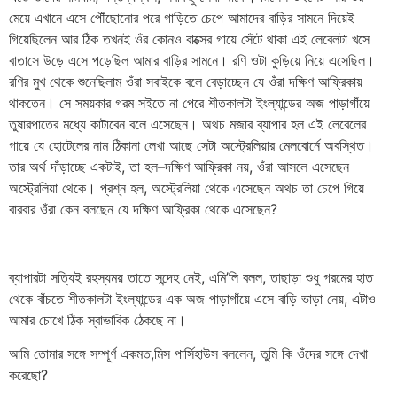
মেয়ে এখানে এসে পৌঁছোনোর পরে গাড়িতে চেপে আমাদের বাড়ির সামনে দিয়েই
গিয়েছিলেন আর ঠিক তখনই ওঁর কোনও বাক্সের গায়ে সেঁটে থাকা এই লেবেলটা খসে
বাতাসে উড়ে এসে পড়েছিল আমার বাড়ির সামনে। রণি ওটা কুড়িয়ে নিয়ে এসেছিল।
রণির মুখ থেকে শুনেছিলাম ওঁরা সবাইকে বলে বেড়াচ্ছেন যে ওঁরা দক্ষিণ আফ্রিকায়
থাকতেন। সে সময়কার গরম সইতে না পেরে শীতকালটা ইংল্যান্ডের অজ পাড়াগাঁয়ে
তুষারপাতের মধ্যে কাটাবেন বলে এসেছেন। অথচ মজার ব্যাপার হল এই লেবেলের
গায়ে যে হোটেলের নাম ঠিকানা লেখা আছে সেটা অস্ট্রেলিয়ার মেলবোর্নে অবস্থিত।
তার অর্থ দাঁড়াচ্ছে একটাই, তা হল–দক্ষিণ আফ্রিকা নয়, ওঁরা আসলে এসেছেন
অস্ট্রেলিয়া থেকে। প্রশ্ন হল, অস্ট্রেলিয়া থেকে এসেছেন অথচ তা চেপে গিয়ে
বারবার ওঁরা কেন বলছেন যে দক্ষিণ আফ্রিকা থেকে এসেছেন?
ব্যাপারটা সত্যিই রহস্যময় তাতে সন্দেহ নেই, এমি’লি বলল, তাছাড়া শুধু গরমের হাত
থেকে বাঁচতে শীতকালটা ইংল্যান্ডের এক অজ পাড়াগাঁয়ে এসে বাড়ি ভাড়া নেয়, এটাও
আমার চোখে ঠিক স্বাভাবিক ঠেকছে না।
আমি তোমার সঙ্গে সম্পূর্ণ একমত,মিস পার্সিহাউস বললেন, তুমি কি ওঁদের সঙ্গে দেখা
করেছো?