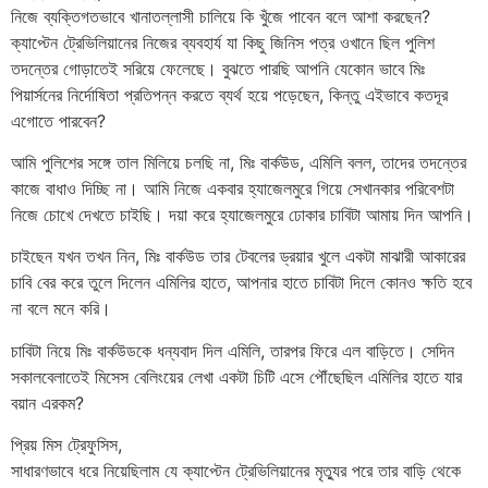
নিজে ব্যক্তিগতভাবে খানাতল্লাসী চালিয়ে কি খুঁজে পাবেন বলে আশা করছেন?
ক্যাপ্টেন ট্রেভিলিয়ানের নিজের ব্যবহার্য যা কিছু জিনিস পত্র ওখানে ছিল পুলিশ
তদন্তের গোড়াতেই সরিয়ে ফেলেছে। বুঝতে পারছি আপনি যেকোন ভাবে মিঃ
পিয়ার্সনের নির্দোষিতা প্রতিপন্ন করতে ব্যর্থ হয়ে পড়েছেন, কিন্তু এইভাবে কতদূর
এগোতে পারবেন?
আমি পুলিশের সঙ্গে তাল মিলিয়ে চলছি না, মিঃ বার্কউড, এমিলি বলল, তাদের তদন্তের
কাজে বাধাও দিচ্ছি না। আমি নিজে একবার হ্যাজেলমুরে গিয়ে সেখানকার পরিবেশটা
নিজে চোখে দেখতে চাইছি। দয়া করে হ্যাজেলমুরে ঢোকার চাবিটা আমায় দিন আপনি।
চাইছেন যখন তখন নিন, মিঃ বার্কউড তার টেবলের ড্রয়ার খুলে একটা মাঝারী আকারের
চাবি বের করে তুলে দিলেন এমিলির হাতে, আপনার হাতে চাবিটা দিলে কোনও ক্ষতি হবে
না বলে মনে করি।
চাবিটা নিয়ে মিঃ বার্কউডকে ধন্যবাদ দিল এমিলি, তারপর ফিরে এল বাড়িতে। সেদিন
সকালবেলাতেই মিসেস বেলিংয়ের লেখা একটা চিটি এসে পৌঁছেছিল এমিলির হাতে যার
বয়ান এরকম?
প্রিয় মিস ট্রেফুসিস,
সাধারণভাবে ধরে নিয়েছিলাম যে ক্যাপ্টেন ট্রেভিলিয়ানের মৃত্যুর পরে তার বাড়ি থেকে