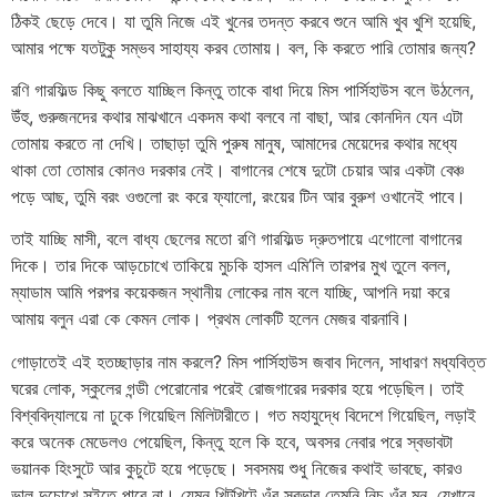
ঠিকই ছেড়ে দেবে। যা তুমি নিজে এই খুনের তদন্ত করবে শুনে আমি খুব খুশি হয়েছি,
আমার পক্ষে যতটুকু সম্ভব সাহায্য করব তোমায়। বল, কি করতে পারি তোমার জন্য?
রণি গারফিল্ড কিছু বলতে যাচ্ছিল কিন্তু তাকে বাধা দিয়ে মিস পার্সিহাউস বলে উঠলেন,
উঁহু, গুরুজনদের কথার মাঝখানে একদম কথা বলবে না বাছা, আর কোনদিন যেন এটা
তোমায় করতে না দেখি। তাছাড়া তুমি পুরুষ মানুষ, আমাদের মেয়েদের কথার মধ্যে
থাকা তো তোমার কোনও দরকার নেই। বাগানের শেষে দুটো চেয়ার আর একটা বেঞ্চ
পড়ে আছ, তুমি বরং ওগুলো রং করে ফ্যালো, রংয়ের টিন আর বুরুশ ওখানেই পাবে।
তাই যাচ্ছি মাসী, বলে বাধ্য ছেলের মতো রণি গারফিল্ড দ্রুতপায়ে এগোলো বাগানের
দিকে। তার দিকে আড়চোখে তাকিয়ে মুচকি হাসল এমি’লি তারপর মুখ তুলে বলল,
ম্যাডাম আমি পরপর কয়েকজন স্থানীয় লোকের নাম বলে যাচ্ছি, আপনি দয়া করে
আমায় বলুন এরা কে কেমন লোক। প্রথম লোকটি হলেন মেজর বারনাবি।
গোড়াতেই এই হতচ্ছাড়ার নাম করলে? মিস পার্সিহাউস জবাব দিলেন, সাধারণ মধ্যবিত্ত
ঘরের লোক, স্কুলের গন্ডী পেরোনোর পরেই রোজগারের দরকার হয়ে পড়েছিল। তাই
বিশ্ববিদ্যালয়ে না ঢুকে গিয়েছিল মিলিটারীতে। গত মহাযুদ্ধে বিদেশে গিয়েছিল, লড়াই
করে অনেক মেডেলও পেয়েছিল, কিন্তু হলে কি হবে, অবসর নেবার পরে স্বভাবটা
ভয়ানক হিংসুটে আর কুচুটে হয়ে পড়েছে। সবসময় শুধু নিজের কথাই ভাবছে, কারও
ভাল দুচোখে সইতে পারে না। যেমন খিটখিটে ওঁর স্বভাব তেমনি নিচু ওঁর মন, যেখানে