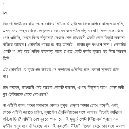
.
১৭.
মিস পার্সিহাউসের বাড়ি থেকে বেরিয়ে সিটাফোর্ড হাউসের দিকে এগিয়ে যাচ্ছিল এমি’লি,
এমন সময় পেছন থেকে হেঁড়েগলায় কে যেন বলে উঠল দাঁড়ান তো। সঙ্গে সঙ্গে থেমে
গেল এমি’লি, পেছন ফিরে দাঁড়াতেই দেখতে পেল মাঝবয়সী একটি লোক কিছুটা তফাতে
দাঁড়িয়ে আছেন। লোকটির গায়ের রং গাড় তামাটে। মাথার চুল ধপধপে সাদা। লোকটির
একটি পা নেই আর দৈহিক ভারসাম্য বজায় রাখতে একটি কাঠের ক্রাচে ভর দিয়ে আছেন
তিনি।
এই লোকটিই যে ক্যাপ্টেন উইয়াট সে সম্পকের এমি’লির মনে কোনো সন্দেহই রইল
না।
মাপ করবেন, মাঝবয়সী সেই অচেনা লোকটি বললেন, এপথে কিছুক্ষণ আগে একটা মাদী
বুল টেরিয়ারকে যেতে দেখেছেন?
না এমি’লি বলল, পথের মাঝখানে কোনও কুকুর, বেড়াল আমার চোখে পড়েনি, একটু
থেকে এমি’লি জানতে চাইল, ক্যাপ্টেন ট্রেভিলিয়ানের সঙ্গে আপনার নিশ্চয়ই বহুদিনের
পরিচয় ছিল? এমি’লি বেশ বুঝতে পারল যে এই মুহূর্তে গোটা সিটাফোর্ড গ্রামে এক
দর্শনীয় মানুষ হয়ে দাঁড়িয়েছে আর এই ক্যাপ্টেন উইয়াট নিজেও যেচে তার সঙ্গে আলাপ