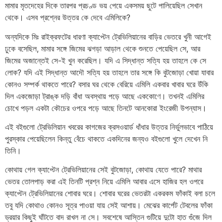
মামার মৃতদেহের দিকে তারপর প্রচণ্ড ভয় পেয়ে একসময় ছুটে পালিয়েছিল সেখান
থেকে। এসব প্রশ্নের উত্তর কে দেবে এমিলিকে?
অন্যদিকে মিঃ রাইক্রফটের ধারণা ক্যাপ্টেন ট্রেভিলিয়ানের বাড়ির ভেতরে খুনী আগেই
ঢুকে বসেছিল, মামার সঙ্গে জিমের ঝগড়া আড়াল থেকে শুনতে পেয়েছিল সে, আর
জিমের অজান্তেই সে-ই খুন করেছিল। যদি এ সিদ্ধান্ত সত্যি হয় তাহলে কে সে
লোক? যদি এই সিদ্ধান্ত আদৌ সত্যি হয় তাহলে তার সঙ্গে কি বুটজোড়া খোয়া যাবার
কোনও সম্পর্ক থাকতে পারে? বসার ঘর থেকে বেরিয়ে এমিলি একবার খাবার ঘরে উঁকি
দিল একজোড়া ট্রাঙ্ক দড়ি বাঁধা অবস্থায় পড়ে আছে এককোণে। তখনই এমিলির
চোখে পড়ল একটা কৌচের ওপরে পড়ে আছে তিনটে আনকোরা ইংরেজী উপন্যাস।
এই বইগুলো ট্রেভিলিয়ান খবরের কাগজের ক্রসওয়ার্ড ধাঁধার উত্তর নির্ভুলভাবে পাঠিয়ে
পুরস্কার পেয়েছিলেন কিন্তু বেঁচে থাকতে একদিনের জন্যও বইগুলো খুলে দেখেন নি
তিনি।
কোথায় গেল ক্যাপ্টেন ট্রেভিলিয়ানের সেই বুটজোড়া, কোথায় যেতে পারে? মাথার
ভেতর তোলপাড় করা এই তিনটি প্রশ্ন নিয়ে এমিলি আবার এসে হাজির হল ওপরে
ক্যাপ্টেন ট্রেভিলিয়ানের শোবার ঘরে। শোবার ঘরের ভেতরটা একরকম ফাঁকাই বলা চলে
তবু যদি কোথাও কোনও সূত্র পাওয়া যায় সেই আশায়। মেঝের কার্পেট টেবলের ফাঁকা
ড্রয়ার কিছুই ঘাঁটতে বাদ রাখল না সে। সবশেষে আস্তিন গুটিয়ে দুটো হাত গুঁজে দিল