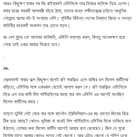
আরও কিছুক্ষণ যাবার পর মিঃ রাইক্রফট এমি’লিকে তার নিজের কটেজে নিয়ে এলেন।
বসার ঘরের সবকটি আলমারী বইয়ে ঠাসা, তাদের মধ্যে পক্ষীতত্ত্বের চাইতে আধুনিক
গোয়েন্দা গল্পের বই-ই সংখ্যায় বেশি। পৃথিবীর বিভিন্ন দেশের বিখ্যাত বিচার ও তদন্ত
কাহিনীর কয়েকটি সংকলন তার চোখে পড়ল।
বাঃ বেশ সুন্দর তো আপনার কটেজটা, এমি’লি মন্তব্য করল, কিন্তু অনেকক্ষণ হয়ে
গেছে তাই এবার আমায় ফিরতে হবে।
.
১৬.
ব্রেকফাস্ট খাবার অল্প কিছুক্ষণ বাদেই রণি গারফিল্ড এসে হাজির হল মিসেস কার্টিসের
বাড়িতে, এমি’লির সঙ্গে একরকম যেতেই আলাপ করল সে। রণি গারফিল্ড এমি’লিকে
নিয়ে এল তার মাসী মিস পার্সিহাউসের কাছে যার নাম এমি’লি এর আগেই শুনেছিল
মিসেস কার্টিসের কাছে।
তাহলে তুমিই সেই মেয়ে যার সঙ্গে কাপ্টেন ট্রেভিলিয়ান-এর বড় ভাগ্নে জিমের বিয়ে
ঠিক হয়ে আছে? কোনও ভূমিকা না করেই মিস পার্সিহাউস এমি’লির দিকে তাকিয়ে বলে
উঠলেন, তোমার কথা মিসেস কার্টিস আগেই আমায় বলে রেখেছেন। জিম যে পুরো
নির্দোষ তাতে আমার কোনও সন্দেহ নেই জেনো। আর এটাও জেনো যে পুলিশ ওকে