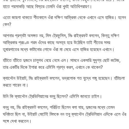
হাতে পয়সাকড়ি আছে বিস্তর তেমনি ওঁরা খুবই অতিথিপরায়ণ।
এতো জায়গা থাকতে শীতকালে ওঁরা দক্ষিণ আফ্রিকা থেকে এখানে এসে হাজির। হলেন
কেন?
আপনার প্রশ্নটা অসঙ্গত নয়, মিস ট্রেফুসিস, মিঃ রাইক্রফট বললেন, কিন্তু দক্ষিণ
আফ্রিকার প্রচণ্ড গরম ওঁদের কাছে অসহ্য হয়ে উঠেছিল তাই শীতের সময়
তুষারপাতের মধ্যে কাটানোর লোভে ওঁরা মা মেয়ে এসে হাজির হয়েছেন এখানে।
হাঁটতে হাঁটতে দুজনে চালুপথ বেয়ে নেমে এল। সামনে একসারি সুদৃশ্য ছোট কটেজ,
তার একটির দিকে ইশারা করে এমি’লি প্রশ্ন করল, এখানে কে থাকেন?
ক্যাপ্টেন উইয়াট, মিঃ রাইক্রফট বললেন, ভদ্রলোক গত যুদ্ধে পঙ্গু হয়েছেন। হাঁটাচলা
করতে পারেন না।
উনি কি ক্যাপ্টেন ট্রেভিলিয়ানের বন্ধু ছিলেন? এমি’লি জানতে চাইল।
বন্ধু নয়, মিঃ রাইক্রফট বললেন, পরিচিত ছিলেন বলা যায়, দুজনের মধ্যে তেমন
ঘনিষ্ঠতা ছিল না, উইয়াট মোটেই মিশুকে নন তবু ক্যাপ্টেন ট্রেভিলিয়ান এদিকে এলে ওঁর
সঙ্গে দেখা করতেন।