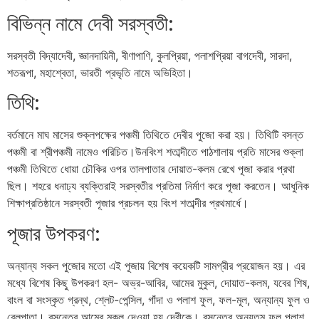
বিভিন্ন নামে দেবী সরস্বতী:
সরস্বতী বিদ্যাদেবী, জ্ঞানদায়িনী, বীণাপাণি, কুলপ্রিয়া, পলাশপ্রিয়া বাগদেবী, সারদা,
শতরূপা, মহাশ্বেতা, ভারতী প্রভৃতি নামে অভিহিতা।
তিথি:
বর্তমানে মাঘ মাসের শুক্লপক্ষের পঞ্চমী তিথিতে দেবীর পুজো করা হয়। তিথিটি বসন্ত
পঞ্চমী বা শ্রীপঞ্চমী নামেও পরিচিত।উনবিংশ শতাব্দীতে পাঠশালায় প্রতি মাসের শুক্লা
পঞ্চমী তিথিতে ধোয়া চৌকির ওপর তালপাতার দোয়াত-কলম রেখে পূজা করার প্রথা
ছিল। শহরে ধনাঢ্য ব্যক্তিরাই সরস্বতীর প্রতিমা নির্মাণ করে পূজা করতেন। আধুনিক
শিক্ষাপ্রতিষ্ঠানে সরস্বতী পূজার প্রচলন হয় বিংশ শতাব্দীর প্রথমার্ধে।
পূজার উপকরণ:
অন্যান্য সকল পুজোর মতো এই পূজায় বিশেষ কয়েকটি সামগ্রীর প্রয়োজন হয়। এর
মধ্যে বিশেষ কিছু উপকরণ হল- অভ্র-আবির, আমের মুকুল, দোয়াত-কলম, যবের শিষ,
বাংল বা সংস্কৃত গ্রন্থ, শ্লেট-পেন্সিল, গাঁদা ও পলাশ ফুল, ফল-মূল, অন্যান্য ফুল ও
বেলপাতা। বসন্তের আমের মুকুল দেওয়া হয় দেবীকে। বসন্তের অন্যতম ফুল পলাশ