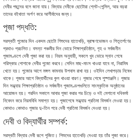
দেবীর পছন্দের বলে জানা যায়। বিদ্যার দেবীকে ছোটোরা শ্লেট-পেন্সিল, আর বড়রা
তাদের বইখাতা অর্পণ করে আশীর্বাদের জন্য।
পূজা পদ্ধতি:
সরস্বতী পুজোর দিন একদম ছোটো শিশুদের হাতেখড়ি, ব্রাহ্মণভোজন ও পিতৃতর্পণের
প্রথাও প্রচলিত। বসন্ত পঞ্চমীর দিন ভোরে শিক্ষাপ্রতিষ্ঠান, গৃহ ও সর্বজনীন
পূজামণ্ডপে দেবী পূজা করা হয়। নিয়ম অনুযায়ী, সকলে খুব ভোরে স্নান শেষে
পরিস্কার পোশাকে দেবীর পুজো করবে। সেদিন মাছ-মাংস খাওয়া যাবে না, নিরামিষ
খেতে হয়। পুজোর আগে মঙ্গল কামনায় উপবাস রাখা হয়। ওইদিন লেখাপড়ায় নিষেধ
থাকে। পূজার আগে বিদ্যার্থীদের কুল খাওয়া বারণ। পূজার শেষে পুষ্পাঞ্জলি। পূজার
দিন সন্ধ্যায় শিক্ষাপ্রতিষ্ঠান ও সর্বজনীন পূজামণ্ডপগুলিতে সাংস্কৃতিক অনুষ্ঠানের
আয়োজন হয়। পরদিন সকালে আবার পূজা করার পর চিড়ে ও দই মেশানো দধিকর্মা
নিবেদন করে নিয়মবিধি সমাপ্ত হয়। পূজাশেষে সন্ধ্যায় প্রতিমা বিসর্জন দেওয়া হয়।
কোথাও কোথাও পূজার দু-তিন পরে দেবী প্রতিমা বিসর্জন দেওয়া হয়।
দেবী ও বিদ্যার্থীর সম্পর্ক:
সরস্বতী বিদ্যার দেবী রূপে পূজিত। শিশুদের হাতেখড়ি দেওয়া হয় তাঁর পূজা করে।