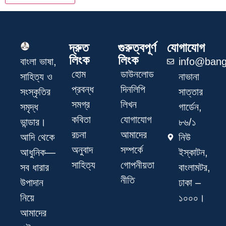
দ্রুত
গুরুত্বপূর্ণ
যোগাযোগ
লিংক
লিংক
info@bang
বাংলা ভাষা,
হোম
ডাউনলোড
নাভানা
সাহিত্য ও
প্রবন্ধ
দিনলিপি
সাত্তার
সংস্কৃতির
সমগ্র
লিখন
গার্ডেন,
সমৃদ্ধ
কবিতা
যোগাযোগ
৮৬/১
ভান্ডার।
রচনা
আমাদের
নিউ
আদি থেকে
অনুবাদ
সম্পর্কে
ইস্কাটন,
আধুনিক—
সাহিত্য
গোপনীয়তা
বাংলামটর,
সব ধারার
নীতি
ঢাকা –
উপাদান
১০০০।
নিয়ে
আমাদের