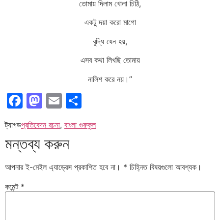
তোমায় দিলাম খোলা চিঠি,
একটু দয়া করো মাগো
বুদ্ধি যেন হয়,
এসব কথা লিখছি তোমায়
নালিশ করে নয়।”
Facebook
Mastodon
Email
Share
ট্যাগড
প্রতিবেদন রচনা
,
বাংলা গুরুকুল
মন্তব্য করুন
আপনার ই-মেইল এ্যাড্রেস প্রকাশিত হবে না।
*
চিহ্নিত বিষয়গুলো আবশ্যক।
কমেন্ট
*