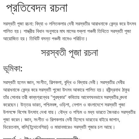
প্রতিবেদন রচনা
সরস্বতী পূজা রচনা: বিদ্যা ও ললিতকলার দেবী সরস্বতীর আরাধনাকে কেন্দ্র করে উৎসব
পালিত হয়। শাস্ত্রীয় বিধান অনুসারে মাঘ মাসের শুক্লা পঞ্চমী তিথিতে সরস্বতী পূজা
আয়োজিত হয়। তিথিটি বসন্ত পঞ্চমী নামেও পরিচিত।
সরস্বতী পূজা রচনা
ভূমিকা:
সরস্বতী হলেন জ্ঞান, সংগীত, শিল্পকলা, বুদ্ধি ও বিদ্যার দেবী। সরস্বতীর দেবীর
আরাধনাকে কেন্দ্র করে সরস্বতী পুজো উৎসব আকারে পালিত হয়। রবীন্দ্রনাথ ঠাকুর
তাঁর সোনার তরী কাব্যগ্রন্থের “পুরষ্কার” কবিতায় আবেগঘনভাবে সরস্বতীর বন্দনা
করেছেন। উত্তর ভারত, পশ্চিমবঙ্গ, ওড়িশা, নেপাল ও বাংলাদেশে সরস্বতী পূজা
উপলক্ষে বিশেষ উৎসাহ দেখা যায়। বৌদ্ধ ও পশ্চিম ও মধ্য ভারতে জৈনরাও সরস্বতীর
পূজা করেন। জ্ঞান, সংগীত ও শিল্পকলার দেবী হিসেবে ভারতের বাইরে জাপান,
ভিয়েতনাম, বালি(ইন্দোনেশিয়া) ও মায়ানমারেও সরস্বতী পূজার চল আছে।