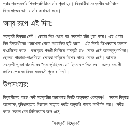
প্রায় প্রত্যেকটি শিক্ষাপ্রতিষ্ঠানে তাঁর পূজা হয়। বিদ্যার্থীরা সরস্বতীর আশীর্বাদে
বিদ্যালাভের আশায় তাঁর আরাধনা করে।
অন্য রূপে এই দিন:
সরস্বতী বিদ্যার দেবী। ছোটো শিশু থেকে বড় সকলেই তাঁর পূজা করে। এই একটা
দিন বিদ্যার্থীদের পড়াশোনা থেকে অঘোষিত ছুটি থাকে। এই দিনটি বিশেষভাবে আলাদা
বাঙালীদের কাছে। বসন্তের পঞ্চমী তিথিতে বাসন্তী রঙে সেজে ওঠে আবালবৃদ্ধবণিতা।
ছেলেরা পাজামা-পাঞ্জাবীতে, মেয়েরা শাড়িতে বিশেষ সাজে সেজে ওঠে। আসলে
সরস্বতী পুজো বাঙালীদের “ভ্যালেন্টাইনস ডে” হিসেবে পালিত হয়। সমগ্র বাঙালী
জাতির প্রেমের দিবস সরস্বতী পুজোর দিনটি।
উপসংহার:
বিদ্যার্থীদের কাছে দেবী সরস্বতীর আরাধনার দিনটি অত্যন্ত গুরুত্বপূর্ণ। সকলে বিদ্যার
আলোকে, বুদ্ধিমত্তায় চিরকাল সত্যের প্রতি অনুরাগী থাকার আশীর্বাদ চায়। দেবীর
কাছে সকলে যেন মিলিতভাবে বলে ওঠে,
“সরস্বতী বিদ্যেবতী