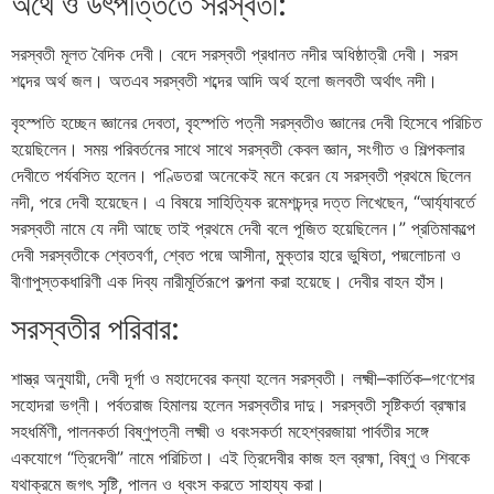
অর্থে ও উৎপত্তিতে সরস্বতী:
সরস্বতী মূলত বৈদিক দেবী। বেদে সরস্বতী প্রধানত নদীর অধিষ্ঠাত্রী দেবী। সরস
শব্দের অর্থ জল। অতএব সরস্বতী শব্দের আদি অর্থ হলো জলবতী অর্থাৎ নদী।
বৃহস্পতি হচ্ছেন জ্ঞানের দেবতা, বৃহস্পতি পত্নী সরস্বতীও জ্ঞানের দেবী হিসেবে পরিচিত
হয়েছিলেন। সময় পরিবর্তনের সাথে সাথে সরস্বতী কেবল জ্ঞান, সংগীত ও শিল্পকলার
দেবীতে পর্যবসিত হলেন। পণ্ডিতরা অনেকেই মনে করেন যে সরস্বতী প্রথমে ছিলেন
নদী, পরে দেবী হয়েছেন। এ বিষয়ে সাহিত্যিক রমেশচন্দ্র দত্ত লিখেছেন, “আর্য্যাবর্তে
সরস্বতী নামে যে নদী আছে তাই প্রথমে দেবী বলে পূজিত হয়েছিলেন।” প্রতিমাকল্পে
দেবী সরস্বতীকে শ্বেতবর্ণা, শ্বেত পদ্মে আসীনা, মুক্তার হারে ভুষিতা, পদ্মলোচনা ও
বীণাপুস্তকধারিণী এক দিব্য নারীমূর্তিরূপে কল্পনা করা হয়েছে। দেবীর বাহন হাঁস।
সরস্বতীর পরিবার:
শাস্ত্র অনুযায়ী, দেবী দূর্গা ও মহাদেবের কন্যা হলেন সরস্বতী। লক্ষ্মী–কার্তিক–গণেশের
সহোদরা ভগ্নী। পর্বতরাজ হিমালয় হলেন সরস্বতীর দাদু। সরস্বতী সৃষ্টিকর্তা ব্রহ্মার
সহধর্মিণী, পালনকর্তা বিষ্ণুপত্নী লক্ষ্মী ও ধবংসকর্তা মহেশ্বরজায়া পার্বতীর সঙ্গে
একযোগে “ত্রিদেবী” নামে পরিচিতা। এই ত্রিদেবীর কাজ হল ব্রহ্মা, বিষ্ণু ও শিবকে
যথাক্রমে জগৎ সৃষ্টি, পালন ও ধ্বংস করতে সাহায্য করা।