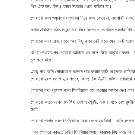
খিল এঁটে বন্ধ ছিল। কারণ দরজাটা খোলা যাচ্ছিল না।
পোয়ারো বলল শুধুমাত্র সম্ভাবনা দিয়ে কাজ চলবে না, ব্যাপারটা সম্ব
কথার মাঝখানে হঠাৎ লরেন্স বাধা দিয়ে বলল সে দেখেছিল দরজায় খিল
পোয়ারো বলল তাহলে তো আর কিছু বলার নেই ওকে যেন একটু হতাশ
খাওয়া-দাওয়ার পর পোয়ারো আমাকে ওর সঙ্গে যেতে অনুরোধ করল। আ
চুপ করে রইল।
একটু পরে আমি পোয়ারোকে বললাম তার কথাটা আমি লরেন্সকে জানিয়েছি
পোয়ারো হয়ত হতাশ হয়ে পড়বে, কিন্তু ঠিক উল্টোটা ঘটল। পোয়
পোয়ারো কথা প্রসঙ্গে বলল সিনথিয়াকে তো খাওয়ার আসরে দেখা গ
পোয়ারো বলতে লাগল সিনথিয়া বেশ পরিশ্রমী, এবং দেখতে বেশ সুন্দ
মতই।
পোয়ারো প্রশ্ন করল সিনথিয়াকে রোজ যেতে হয় কিনা। আমি বললাম 
এবার পোয়ারো জানতে চাইল সিনথিয়ার ওখানে মারাত্মক বিষ আছে কি