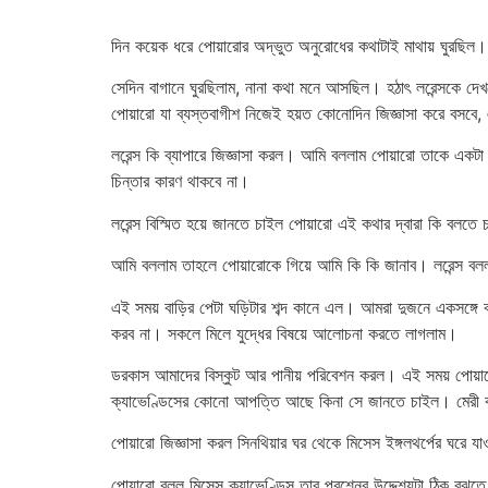
দিন কয়েক ধরে পোয়ারোর অদ্ভুত অনুরোধের কথাটাই মাথায় ঘুরছিল। 
সেদিন বাগানে ঘুরছিলাম, নানা কথা মনে আসছিল। হঠাৎ লরেন্সকে দেখ
পোয়ারো যা ব্যস্তবাগীশ নিজেই হয়ত কোনোদিন জিজ্ঞাসা করে বসবে
লরেন্স কি ব্যাপারে জিজ্ঞাসা করল। আমি বললাম পোয়ারো তাকে একট
চিন্তার কারণ থাকবে না।
লরেন্স বিস্মিত হয়ে জানতে চাইল পোয়ারো এই কথার দ্বারা কি বলতে
আমি বললাম তাহলে পোয়ারোকে গিয়ে আমি কি কি জানাব। লরেন্স বলল
এই সময় বাড়ির পেটা ঘড়িটার শব্দ কানে এল। আমরা দুজনে একসঙ্গে
করব না। সকলে মিলে যুদ্ধের বিষয়ে আলোচনা করতে লাগলাম।
ডরকাস আমাদের বিস্কুট আর পানীয় পরিবেশন করল। এই সময় পোয়ারো 
ক্যাভেণ্ডিসের কোনো আপত্তি আছে কিনা সে জানতে চাইল। মেরী বলল
পোয়ারো জিজ্ঞাসা করল সিনথিয়ার ঘর থেকে মিসেস ইঙ্গলথর্পের ঘরে 
পোয়ারো বলল মিসেস ক্যাভেণ্ডিস তার প্রশ্নের উদ্দেশ্যটা ঠিক ব