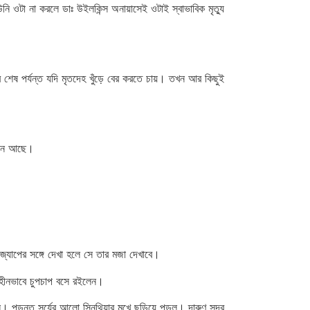
টা না করলে ডাঃ উইলকিন্স অনায়াসেই ওটাই স্বাভাবিক মৃত্যু
শেষ পর্যন্ত যদি মৃতদেহ খুঁড়ে বের করতে চায়। তখন আর কিছুই
খানে আছে।
্যাপের সঙ্গে দেখা হলে সে তার মজা দেখাবে।
শহীনভাবে চুপচাপ বসে রইলেন।
়ন্ত সূর্যের আলো সিনথিয়ার মুখে ছড়িয়ে পড়ল। দারুণ সুন্দর