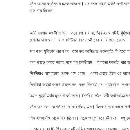
হঠাৎ জনের কণ্ঠস্বরে চমক ভাঙলো। সে বলল আরো একটা কথা ভাবার 
বলে ধরে নিতেন।
আমি বললাম কথাটা সত্যি। তবে বলা যায় না, উনি হয়ত এটাই বুদ্ধি
গোেপন থাকত না। ডাঃ বরস্টিনও নিতান্তই বেকায়দায় পড়ে যেতে
জন বলল যুক্তিটা খারাপ নয়, তবে ডাঃ বরস্টিনের উদ্দেশ্যটা কি হতে 
কথা বলতে বলতে জনের সঙ্গে পথ চলছিলাম। বাগানের দরজাটা পার 
সিনথিয়াও হাসপাতাল থেকে এসে গেছে। একটা চেয়ার টেনে ওর পাশে 
সিনথিয়া কথাটা শুনেই উচ্ছল হল, বলল নিশ্চয়ই সে পোয়ারোকে দেখা
দুএক মুহূর্ত এবার চুপচাপ কাটালাম। সিনথিয়া হঠাৎ মেরী ক্যাভেণ্
হঠাৎ জন বেশ রেগেই ঘর থেকে বেরিয়ে এল। চিৎকার করে বলতে লাগল 
মিস হাওয়ার্ডও তাকে সায় দিলেন। লরেন্সও চুপ করে রইল না। শুধ
চা খাওয়ার পর সিনথিয়াকে একটু বেরিয়ে আসার জন্য ডাকলাম। দুজনে