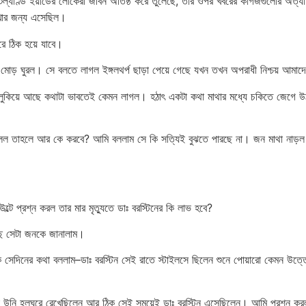
যাণ্ড ইয়ার্ডের লোকেরা জীবন অতিষ্ঠ করে তুলেছে, তার ওপর খবরের কাগজগুলোর অত্যা
েখার জন্য এসেছিল।
ীরে ঠিক হয়ে যাবে।
মোড় ঘুরল। সে বলতে লাগল ইঙ্গলথর্প ছাড়া পেয়ে গেছে যখন তখন অপরাধী নিশ্চয় আমা
 লুকিয়ে আছে কথাটা ভাবতেই কেমন লাগল। হঠাৎ একটা কথা মাথার মধ্যে চকিতে জেগে 
তাহলে আর কে করবে? আমি বললাম সে কি সত্যিই বুঝতে পারছে না। জন মাথা নাড়ল। 
 প্রশ্ন করল তার মার মৃত্যুতে ডাঃ বরস্টিনের কি লাভ হবে?
ছে সেটা জনকে জানালাম।
েদিনের কথা বললাম–ডাঃ বরস্টিন সেই রাতে স্টাইলসে ছিলেন শুনে পোয়ারো কেমন উত্
নি হলঘরে রেখেছিলেন আর ঠিক সেই সময়েই ডাঃ বরস্টিন এসেছিলেন। আমি প্রশ্ন করলাম হ