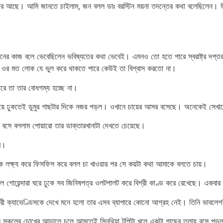
আছে। আমি জানতে চাইলাম, জন বলল ডাঃ বরস্টিন ময়না তদন্তের কথা বলেছিলেন। উনি ও
মানের কাজ বলে ভেবেছিলেন ভবিষ্যতের কথা ভেবেই। এমনও তো হতে পারে স্বরাষ্ট্র দপ্তর 
ন। ওর মত লোক যে ভুল করে থাকতে পারে কেউই তা বিশ্বাস করতো না।
পারে তা তার বোধগম্য হচ্ছে না।
হয়ে ঢুকতেই ডুমুর গাছটার দিকে নজর পড়ল। ওখানে চায়ের আসর বসেছে। অনেকেই সে
বসে বললাম পোয়ারো তার ডাক্তারখানাটা দেখতে চেয়েছে।
বে।
ডিসকে লক্ষ্য করে ফিসফিস করে বলল চা খাওয়ার পর সে কয়টা কথা আমাকে বলতে চায়।
গোয়েন্দারা ঘরে ঢুকে সব জিনিষপত্র ওলটপালট করে বিশ্রী কাণ্ড করে রেখেছে। একবার জ
ু মেরী ক্যাভেণ্ডিসকে দেখে মনে হলো তার এসব ব্যাপারে কোনো আগ্রহ নেই। তিনি ভাবলে
 সকলের চোখের আড়ালে চলে আসতেই সিনথিয়া টুপিটা খুলে একটা গাছের তলায় বসে পড়ল। পড