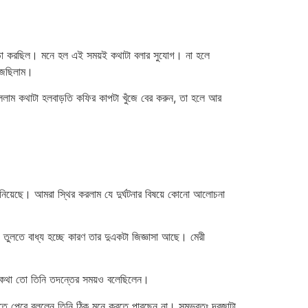
াচাড়া করছিল। মনে হল এই সময়ই কথাটা বলার সুযোগ। না হলে
ুঁজছিলাম।
ললাম কথাটা হলবাড়তি কফির কাপটা খুঁজে বের করুন, তা হলে আর
ানিয়েছে। আমরা স্থির করলাম যে দুর্ঘটনার বিষয়ে কোনো আলোচনা
তুলতে বাধ্য হচ্ছে কারণ তার দুএকটা জিজ্ঞাসা আছে। মেরী
িল একথা তো তিনি তদন্তের সময়ও বলেছিলেন।
বুঝতে পেরে বললেন তিনি ঠিক মনে করতে পারছেন না। সম্ভবতঃ দরজাটা