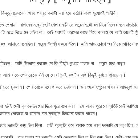
কিন্তু লরেন্সকে এখনও পর্যন্ত কথাটা বলা হয়ে ওঠেনি কারণ সুযোগই পাইনি।
তে পেলাম। বাগানের মধ্যে ছোট খেলার মাঠটাতে লরেন্স দুটো বল নিয়ে নিজের মনে নাড়
, এটা হতে দিতে মন চাইল না। তাই সরাসরি লরেন্সের কাছে গিয়ে বললাম যে আমি তাকেই খ
া কথা জানাতে বলেছিল। লরেন্স উদগ্রীব হয়ে উঠল। আমি আড় চোখে ওর দিকে তাকিয়ে ব
 চাইছেন। আমি জিজ্ঞাসা করলাম সে কি কিছুই বুঝতে পারছে না। লরেন্স মাথা নাড়ল।
 আমি যাতে পোয়ারোকে বলি যে সে সত্যিই কথাটার অর্থ কিছুই বুঝতে পারছে না।
 বাড়িতে ঢুকলাম। পোয়ারোকে বসে থাকতে দেখলাম। জন ওকে দুপুরের খাওয়ার আমন্ত্রণ জ
হঠাই মেরী ক্যাভেণ্ডিসের দিকে ঘুরে বসে বলল। সে আবার পুরোনো স্মৃতিটাকেই জাগিয়ে 
েন পোয়ারো যা জানতে চান স্বচ্ছন্দে জিজ্ঞাসা করতে পারেন।
যাওয়ার দরজাটা বন্ধ ছিল কিনা। মেরী প্রশ্নটা শুনে অবাক হয়ে বলল দরজাটা যে বন্ধ ছ
ুঝতে পারেননি। তার প্রশ্ন হল দরজাটা এমনি ভেজানো ছিল না খিল বন্ধ ছিল। মেরী এবার 