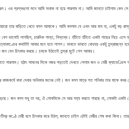
া করল। ওর প্রশ্নগুলো শুনে আমি অবাক না হয়ে পারলাম না। আমি জানতে চাইলাম কেন সে 
ারো তার বাড়িতে খেতে বলল আমাকে। আমি বললাম যে এখন আর যাব না, একটু বড় রাস্তা 
তে বেশ ভালোই লাগছিল, চারদিক শান্ত, নিস্তব্ধ। হাঁটতে হাঁটতে একটা গাছের নিচে এসে 
্যাকাণ্ডের কথাটাই আবার মনে হতে লাগল। ভাবতে ভাবতে বোধহয় একটু তন্দ্রাচ্ছন্ন হয়ে
জন যেন চিৎকার করছে। চমকে উঠতেই তন্দ্রা ছুটে গেল আমার।
 বুঝতে পারলাম। হঠাৎ সামনের দিকে নজর পড়তেই দেখতে পেলাম জন ও মেরী ক্যাভেণ্ডিস আমা
।
র কাজকর্মে বাধা দেবার অধিকার জনের নেই। জন বলল মাত্র গত শনিবার তার মাকে কবর 
য়ে পড়ছে। জন বলল শুধু তা নয়, ঐ লোকটাকে সে আর সহ্য করতে পারছে না, লোকটা একটা 
ীব্র কণ্ঠে মেরী বলে চিৎকার করে উঠল; জানতে চাইল এটাই মেরীর শেষ কথা কিনা। তার ইচ্