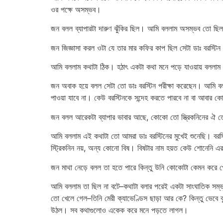
ওর পক্ষে অসম্ভব।
জন বলল ব্যাপারটা দারুণ ঝুঁকির ছিল। আমি বললাম অসম্ভব তো ছি
জন জিজ্ঞাসা করল ওটা যে তার মার কফির কাপ ছিল সেটা ডাঃ বরস্টি
আমি বললাম কথাটা ঠিক। হঠাৎ একটা কথা মনে পড়ে যাওয়ায় বললাম
জন অবাক হয়ে বলল সেটা তো ডাঃ বরস্টিন পরীক্ষা করেছেন। আমি 
পাওয়া যাবে না। কেউ বরস্টিনকে সন্দেহ করতে পারবে না বা আবার ক
জন বলল আরেকটা ব্যাপার ভাবার আছে, কোকো তো স্ত্রিকনিনের ঐ ত
আমি বললাম এই কথাটা তো আমরা ডাঃ বরস্টিনের মুখেই শুনেছি। বরস্টি
স্ট্রিকনিন নয়, অন্য কোনো বিষ। বিষটার নাম হয়ত কেউ শোনেনি এর
জন মাথা নেড়ে বলল তা হতে পারে কিন্তু উনি কোকোটা কেমন করে 
আমি বললাম তা ছিল না বটে–কথাটা বলার পরেই একটা সাংঘাতিক সম্ভা
তো খেলে গেল–তিনি মেরী ক্যাভেণ্ডিস ছাড়া আর কে? কিন্তু ভেবে কূ
উঠল। সব কথাগুলোও একেক করে মনে পড়তে লাগল।