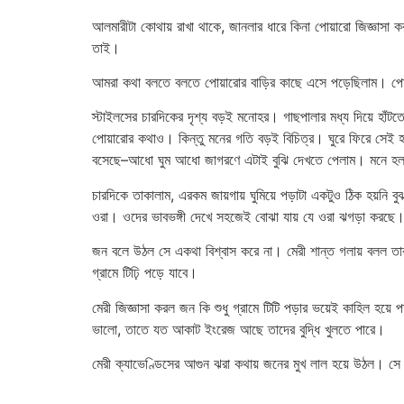
আলমারীটা কোথায় রাখা থাকে, জানলার ধারে কিনা পোয়ারো জিজ্ঞাস
তাই।
আমরা কথা বলতে বলতে পোয়ারোর বাড়ির কাছে এসে পড়েছিলাম। পোয়
স্টাইলসের চারদিকের দৃশ্য বড়ই মনোহর। গাছপালার মধ্য দিয়ে হাঁট
পোয়ারোর কথাও। কিন্তু মনের গতি বড়ই বিচিত্র। ঘুরে ফিরে সেই হত
বসেছে–আধো ঘুম আধো জাগরণে এটাই বুঝি দেখতে পেলাম। মনে হল 
চারদিকে তাকালাম, এরকম জায়গায় ঘুমিয়ে পড়াটা একটুও ঠিক হয়নি
ওরা। ওদের ভাবভঙ্গী দেখে সহজেই বোঝা যায় যে ওরা ঝগড়া করছে
জন বলে উঠল সে একথা বিশ্বাস করে না। মেরী শান্ত গলায় বলল তা
গ্রামে টিঢ়ি পড়ে যাবে।
মেরী জিজ্ঞাসা করল জন কি শুধু গ্রামে টিটি পড়ার ভয়েই কাহিল হ
ভালো, তাতে যত আকাট ইংরেজ আছে তাদের বুদ্ধি খুলতে পারে।
মেরী ক্যাভেণ্ডিসের আগুন ঝরা কথায় জনের মুখ লাল হয়ে উঠল। সে ত