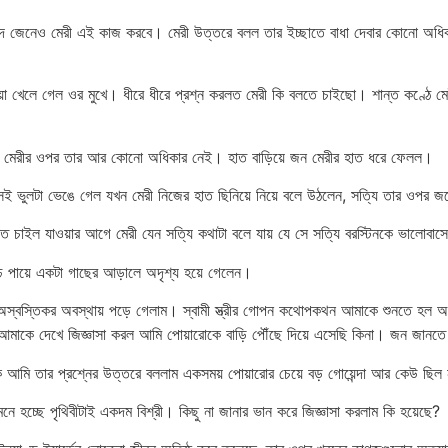
ছন্দ জেনেও মেরী এই কাজ করবে। মেরী উত্তরে বলল তার ইচ্ছাতে বাধা দেবার কোনো অ
ায়া খেলে গেল ওর মুখে। ধীরে ধীরে প্রশ্ন করলত মেরী কি বলতে চাইছো। শান্ত কণ্ঠে মে
ি মেরীর ওপর তার আর কোনো অধিকার নেই। হাত বাড়িয়ে জন মেরীর হাত ধরে ফেলল।
ই সেই ভুলটা ভেঙে গেল যখন মেরী নিজের হাত ছিনিয়ে নিয়ে বলে উঠলেন, সত্যি তার ওপ
ে চাইল যাওয়ার আগে মেরী যেন সত্যি কথাটা বলে যায় যে সে সত্যি বরস্টিনকে ভালোবাস
ৃঢ় পায়ে একটা গাছের আড়ালে অদৃশ্য হয়ে গেলেন।
স্বস্তিকর অবস্থায় পড়ে গেলাম। স্বামী স্ত্রীর গোপন কথোপকথন আমাকে শুনতে হল অনি
 আমাকে দেখে জিজ্ঞাসা করল আমি পোয়ারোকে বাড়ি পৌঁছে দিয়ে এসেছি কিনা। জন জানতে
ি তার প্রশ্নের উত্তরে বললাম একসময় পোয়ারোর চেয়ে বড় গোয়েন্দা আর কেউ ছিল 
হচ্ছে পৃথিবীটাই একদম বিশ্রী। কিছু না জানার ভান করে জিজ্ঞাসা করলাম কি হয়েছে?