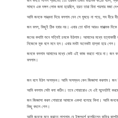
জন বলতে লাগল প্রথমেই তো এরকম একটা ভয়ানক কাণ্ড ঘটল, স্কটল্
সামনে এক দঙ্গল লোক জমা হয়েছিল, হয়ত তারা বিনা পয়সায় মজা দ
আমি জনকে সান্ত্বনা দিয়ে বললাম যেন সে মুষড়ে না পড়ে, সব ধীরে ধ
জন বলল, কিছুই ঠিক হবার নয়। এবার তো ঘটনা আরও মারাত্মক দিকে 
জনের কথাটা শুনে সত্যিই চমকে উঠলাম। আমাদের মধ্যে হত্যাকারী
নিজেকে মূক বলে মনে হল। এবার মনটা অনেকটা হাল্কা হয়ে গেল।
জনকে বললাম আমাদের মধ্যে কেউ এই কাজ করতে পারে না। জন বলল 
বললাম।
জন বলে উঠল অসম্ভব। আমি অসম্ভব কেন জিজ্ঞাসা করলাম। জন উল্টে
আমি বললাম সেটা বলা কঠিন। তবে পোয়ারোও যে এই সন্দেহটাই কর
জন জিজ্ঞাসা করল পোয়ারো আমাকে একথা বলেছে কিনা। আমি জনকে স
কিছু বদলে গেল।
আমি জনকে মনে করাতে লাগলাম যে ইঙ্গলথর্প বলেছিলেন কফির কাপটা উ