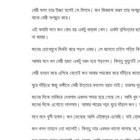
মেরী বলল তার ইচ্ছা হলেই সে মিশবে। জন জিজ্ঞাসা করল তার অপ
যাকে মেরী অপছন্দ করে।
এই কথাটা শুনে জন বোধ হয় একটু ধাক্কা খেল। একটা দুশ্চিন্তার ছ
না ঘামায়।
জনের চোখেমুখে মিনতি ঝরে পড়ল এবার। সে জানতে চাইল সত্যি ক
আমার মনে হল মেরী হয়ত একটু নরম হয়ে পড়লেন। কিন্তু মুহূর্তে
মেরী হনহন করে এগিয়ে যেতেই জন আবার পথরোধ করে দাঁড়িয়ে জানত
ঘুরে দাঁড়িয়ে ঋজু ভঙ্গীতে মেরী উত্তরে বললেন হয়ত তাই। তারপর দ
জনের দিকে তাকিয়ে দেখলাম একদম পাথর হয়ে গেছে সে। আমি খুব অ
জনের দিকে এগোতে লাগলাম। আমার পায়ের শব্দে ঘুরে দাঁড়াল জন।
মনে মনে খুশী হলাম। জন ভেবেছে আমি এইমাত্র এসেছি। যাই হোক আম
জন বলল তাহলে তো ভালোই। কিন্তু তার একদম ভালো লাগছে না, মনে 