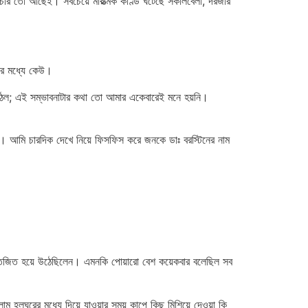
চার তো আছেই। সবচেয়ে মারাত্মক কাণ্ড ঘটেছে সকালবেলা, দরজার
দের মধ্যে কেউ।
উঠল; এই সম্ভাবনাটার কথা তো আমার একেবারেই মনে হয়নি।
আমি চারদিক দেখে নিয়ে ফিসফিস করে জনকে ডাঃ বরস্টিনের নাম
তেজিত হয়ে উঠেছিলেন। এমনকি পোয়ারো বেশ কয়েকবার বলেছিল সব
লঘরের মধ্যে দিয়ে যাওয়ার সময় কাপে কিছু মিশিয়ে দেওয়া কি