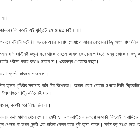
ল না।
ন জানবেন কি করে? এই যুক্তিটা সে মানতে চাইল না।
 ওভাবে ঘটনাটা ঘটেনি। জনকে এবার বললাম পোয়ারো আবার কোকোর কিছু অংশ রাসায়নিক 
বললাম যদি বরস্টিনই হত্যা করে থাকে তাহলে আসল কোকোর পরিবর্তে অন্য কোকোর কিছু 
োকোটা পরীক্ষা করার কথাও ভাববে না। একমাত্র পোয়ারো ছাড়া।
েতো স্বাদটা ঢাকতে পারবে না।
ন হলেন পৃথিবীর সবচেয়ে নামী বিষ বিশেষজ্ঞ। আমার ধারণা কোনো উপায়ে তিনি স্ট্রিকনি
 উপসর্গগুলো স্ট্রিকনিনেরই মত।
পেলেন, কাপটা তো নিচে ছিল না।
বনার কথা মাথায় খেলে গেল। সেটা হল ডাঃ বরস্টিনের কোনো সহকারী নিশ্চয়ই এ বাড়ি
ল পেলাম না অমন সুন্দরী এক মহিলা কেমন করে খুনী হতে পারেন। মনটা বড় চঞ্চল হয়ে পড