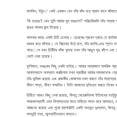
মালকিন, উঠুন।’ কেউ একজন যেন তাঁর কাঁধ ধরে প্রবল ভাবে ঝাঁকাতে থ
‘কি হয়েছে? কেন তুমি আমার ঘুম ভাঙালে?’ পরিচারিকাটা তাঁর শয্যার
রঙের আভার জন্ম দিয়েছে।
আপনার কাছে একটা চিঠি এসেছে। হেরেমের প্রবেশ দ্বারে যে বার্তাবা
থরথর করে কাঁপছে। সে বিছানায় উঠে বসে, তাঁর হৃৎপিণ্ডের স্পন্দন
পারে। সে যখন চিঠিটার ভাঁজ খুলছে তখন তাঁর আঙুল মৃদু কাঁপে এবং স
কেটে দেয়া হয়েছে।
ফুপিজান, ভয়ঙ্কর কিছু একটা ঘটেছে। আমার আব্বাজান সামরিক প্রয
আবাসস্থলে অবস্থান করছিলাম তখন প্রহরীরা আমার দাদাজানকে গ্রেফতার
তাঁর ভূমিকা রয়েছে এবং রাজকীয় কোষাগার দখল করতে তাঁর সাহায্য
ভীষণ শান্ত, ভীষণ সম্মানিত। তিনি আমাদের দুশ্চিন্তা করতে নিষেধ 
চিঠিতে আরও কিছু লেখা রয়েছে, কিন্তু মেহেরুন্নিসা ইতিমধ্যে যতট
সময়কালব্যাপী এমন বিশ্বস্ততার সাথে দায়িত্ব পালন করে আসছেন, ত
আচ্ছন্ন রয়েছে এবং পুরো ব্যাপারটাই একটা অদ্ভুত দুঃস্বপ্ন, কিন্
কস্তুরি গন্ধ, সন্দেহাতীতভাবে বাস্তব।