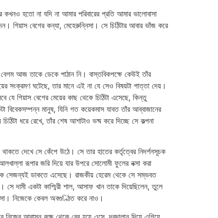
 আমার কখনও হতো না যদি না আমার পরিবারের প্রতি আমার ভালোবাসা
ন। গিয়াস বেগের কন্যা, মেহেরুন্নিসা। সে চিঠিটার আবার ভাঁজ করে
তিমা বেগম আজ তাকে ডেকে পাঠান নি। বাস্তবিকপক্ষে কেউই তাঁর
ের সংক্রমণ ঘটেছে, তার মানে এই না যে সেও বিষয়টা পাত্তা দেয়।
বে যে গিয়াস বেগের মেয়ের কাছ থেকে চিঠিটা এসেছে, কিন্তু
কটা বিবেকসম্পন্ন মানুষ, যিনি গত কয়েকমাস যাবত তাঁর আব্বাজানের
িঠিটা ধরে রেখে, তাঁর শেষ আশাটাও ভষ্ম করে দিচ্ছে সে কল্পনা
়ে থাকতে দেখে সে কেঁপে উঠে। সে তার হাতের কর্তৃত্বের নিদর্শনসূচক
 আলখাল্লা রূপার জরি দিয়ে যার উপরে সোলোমী ফুলের নক্সা করা
ই তাকে সেজন্যই ডাকতে এসেছে। রাজকীয় হেরেম থেকে সে সম্ভবত
। সে দামী একটা কাশ্মিরী শাল, আসাফ খান তাকে দিয়েছিলেন, তুলে
থে এসো। নিজেকে কেবল অবগুণ্ঠিত করে নাও।
করে নিজের আবাসন কক্ষ থেকে বের হয়ে এসে, দরদালান দিয়ে এগিয়ে