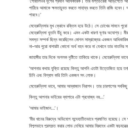
‘গোয়ালিওর দূর্গের প্রধান আধিকারিক। তাঁর গুপ্তচরেরা আড়িপেতে আ
পাঠিয়ে আমাকে ক্ষমতাচ্যুত করতে সাহায্য করতে তিনি রাজি হবেন। আ
পারবে।’
মেহেরুন্নিসার মুখ ক্রোধে রক্তিম হয়ে উঠে। সে চোখের সামনে পুরো
মেহেরুন্নিসা থুতনি উঁচু করে। এমন একটা ধারণা ঘৃণার অযোগ্য। 
সমস্ত সম্পর্ক ছিন্ন করেছিলেন মোগল সাম্রাজ্যের একজন আধিকারিক 
না–আর পুরো বাপারটা কোনো অর্থ বহন করে না যেখানে তার নাতনির সা
জাহাঙ্গীর তার দিকে অপলক দৃষ্টিতে তাকিয়ে থাকে। মেহেরুন্নিসা
‘আপনার কথায় যুক্তি রয়েছে কিন্তু আপনি এতটা উত্তেজিত হয়ে তর্ক
চিনি এবং বিশ্বাস করি তিনি একজন সৎ লোক।
মেহেরুন্নিসা ভাবে, আমার আব্বাজান নিরাপদ। তার চারপাশের সবকিছ
কিন্তু আপনার ভাইয়ের ব্যাপারে এটা প্রযোজ্য নয়…’
‘আমার ভাইজান…’।
‘মীর খানের বিরুদ্ধে অভিযোগ সন্দেহাতীতভাবে প্রমাণিত হয়েছে। স
বিপুলভাবে পুরস্কৃত করার লোভ দেখিয়ে আমার বিরুদ্ধে একটা ষড়যন্