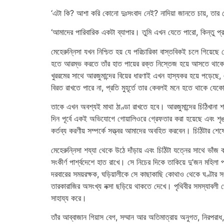
‘এটা কি? আশা করি কোনো দুঃসংবাদ নেই? নাদিয়া জানতে চায়, ত
‘আমাদের পারিবারিক একটা ব্যাপার। তুমি এখন যেতে পারো, কিন্তু 
মেহেরুন্নিসা যখন নিশ্চিত হয় যে পরিচারিকা বাস্তবিকই চলে গিয়েছে স
হতে আরম্ভ করতে তাঁর হাত পায়ের রক্ত নিস্তেজ হয়ে আসতে থাকে। ত
খুররমের সাথে আরজুমান্দের বিয়ের ধারণাই এখন হাস্যকর হয়ে পড়েছ
বিরত রাখতে পারে না, প্রতি মুহূর্তে তার কেবলই মনে হতে থাকে যে
তাকে এখন অবশ্যই মাথা ঠাণ্ডা রাখতে হবে। আরজুমান্দের চিঠিখান
দিন পূর্বে একই অভিযোগে গোয়ালিওরে গ্রেফতার করা হয়েছে এবং শৃঙ্
কর্তব্য করণীয় সম্পর্কে সত্ত্বর আমাদের অবহিত করবেন। চিঠিটার শেষ
মেহেরুন্নিসা শয্যা থেকে উঠে দাঁড়ায় এবং চিঠিটা যত্নের সাথে ভাঁ
সংকীর্ণ পার্শ্বদেশে হাত রাখে। সে নিচের দিকে তাকিয়ে দু’জন মহিল
দরবারের সময়রক্ষক, ঘড়িয়ালীকে সে কাছাকাছি কোথাও থেকে ঘণ্টার
তারকারাজির অসংখ্য নক্সা ছড়িয়ে থাকতে দেখে। পৃথিবীর সমস্যাবলী 
সাহায্য করে।
তাঁর আব্বাজান গিয়াস বেগ, সম্মান আর অতিমাত্রায় অনুগত, নিরপরাধ, 