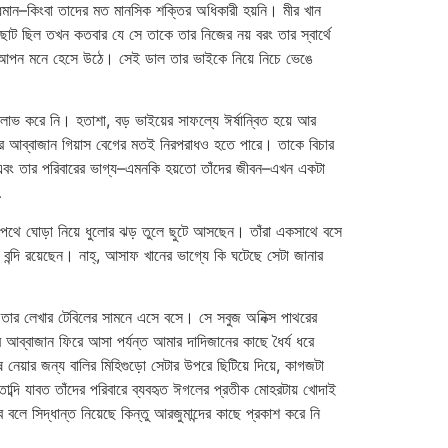
িমান–কিংবা তাদের মত মানসিক শক্তির অধিকারী হয়নি। মীর খান
ট ছিল তখন কতবার যে সে তাকে তার নিজের নয় বরং তার স্বার্থে
ে আপন মনে হেসে উঠে। সেই ডাল তার ভাইকে নিয়ে নিচে ভেঙে
 করে নি। হতাশা, বড় ভাইয়ের সাফল্যে ঈর্ষান্বিত হয়ে আর
দের আব্বাজান গিয়াস বেগের মতই নিরপরাধও হতে পারে। তাকে বিচার
ের এবং তার পরিবারের ভাগ্য–এমনকি হয়তো তাঁদের জীবন–এখন একটা
…
 পথে ঘোড়া নিয়ে ধুলোর ঝড় তুলে ছুটে আসছেন। তাঁরা একসাথে বসে
 বন্দি রয়েছেন। নাহ্, আসাফ খানের ভাগ্যে কি ঘটেছে সেটা জানার
খে তার লেখার টেবিলের সামনে এসে বসে। সে সবুজ অনিক্স পাথরের
র আব্বাজান ফিরে আসা পর্যন্ত আমার দাদিজানের কাছে ধৈর্য ধরে
য়ার জন্য বালির মিহিগুড়ো সেটার উপরে ছিটিয়ে দিয়ে, কাগজটা
ব্দি যাবত তাঁদের পরিবারে ব্যবহৃত ঈগলের প্রতীক মোহরটায় খোদাই
লে সিদ্ধান্ত নিয়েছে কিন্তু আরজুমান্দের কাছে প্রকাশ করে নি