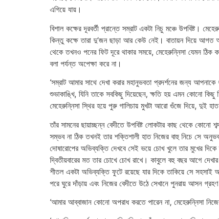
এগিয়ে যায়।
বিশাল কক্ষের দূরবর্তী প্রান্তে সম্রাট একটা নিচু মঞ্চে উপবিষ্ট। 
কিন্তু কক্ষে তারা দু’জন ছাড়া আর কেউ নেই। বাতায়ন দিয়ে আগত আ
থেকে তখনও পনের ফিট দূরে থাকার সময়ে, মেহেরুন্নিসা যেমন ঠিক করে
বলা পর্যন্ত অপেক্ষা করে না।
‘সম্রাট আমার সাথে দেখা করার মহানুভবতা প্রদর্শনের জন্য আপনাক
শুভাকাঙ্খি, যিনি তাকে সবকিছু দিয়েছেন, ক্ষতি হয় এমন কোনো 
মেহেরুন্নিসা স্থির হয়ে পুরু গালিচায় মুখটা আরো গুঁজে দিয়ে, দুই 
তাঁর সামনের ছায়াচ্ছন্ন বেদীতে উপবিষ্ট লোকটার কাছ থেকে কোনো 
সম্ভব না ঠিক তখনই তার শক্তিশালী হাত নিজের বাহু নিচে সে অনুভ
দোষারোপের অভিব্যক্তি দেখবে সেই ভয়ে চোখ খুলে তার মুখের দিকে ত
দ্বিতীয়বারের মত তার চোখে চোখ রাখে। কাবুলে বহু বছর আগে দেখার প
শীতল একটা অভিব্যক্তি ফুটে রয়েছে যার দিকে তাকিয়ে সে সহসাই অসুস্
পরে ঘুরে দাঁড়ায় এবং নিজের বেদীতে উঠে সেখানে পুনরায় আসন গ
‘আমার আব্বাজান কোনো অপরাধ করতে পারেন না, মেহেরুন্নিসা নিজ