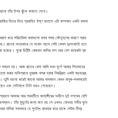
িয়াকে তাঁর উপর ঝুঁকে থাকতে দেখে।
য়াজির ভিতর দিয়ে প্রবাহিত উষ্ণ বাতাসে এটা কম্পমান একটা কমলা
েয়াল করে পরিচারিকা কথাগুলো বলার সময় কৌতূহলের কারণে প্রায়
া নেয়। রাতের অন্ধকারে যে সংবাদ আসে সেটা কেবল দুঃসংবাদই হতে
া হয়েছে। পুরো চিঠিটা বেমানান কালির দাগ আর বেশ কয়েকটা শব্দ
়া সম্ভব নয়। আজ রাতের বেলা আমি যখন দূর্গে আমার পিতামহের
র অভিপ্রায়ে যুবরাজ খসরু দ্বারা নিয়ন্ত্রিত একটা ষড়যন্ত্রে
য়েছে। তুমি ভালো করেই জানো আমার দাদাজান কেমন মানুষ–সবসময়েই
ড়েছেন এবং সেইসাথে তিনি ভয়ও পেয়েছেন।
নি প্রথমে আকবর আর পরবর্তীতে জাহাঙ্গীরের অধীনে দুই দশকের বেশি
সম্ভব। তাঁর মুহূর্তের জন্য মনে হয় সে এখনও বোধহয় গভীর ঘুমে
র নাদিয়া সবসময়ে যে সুগন্ধি ব্যবহার করে থাকে সেটার তীব্র