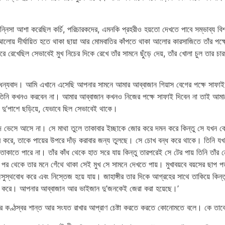
মেহেরুন্নিসা আশা করেছিল কর্চি, পরিচারকদের, এমনকি প্রহরীও হয়তো দেখতে পাবে সম্ভাব্য 
লোয় দীর্ঘায়িত হতে থাকা ছায়া আর মোমবাতির কাঁপতে থাকা আলোর কারসাজিতে তাঁর পক্ষ
 রেখেছিল সেভাবেই মুখ নিচের দিকে রেখে তাঁর সামনে ছুঁড়ে দেয়, তাঁর খোলা চুল তার চা
ে ধন্যবাদ। আমি এখানে এসেছি আপনার সামনে আমার আব্বাজান গিয়াস বেগের পক্ষে সাফাই
কিছু তিনি কখনও করবেন না। আমার আব্বাজান কখনও নিজের পক্ষে সাফাই দিবেন না তাই আ
হাত দু’পাশে ছড়িয়ে, যেভাবে ছিল সেভাবেই থাকে।
শব্দ ভেসে আসে না। সে মাথা তুলে তাকাবার ইচ্ছাকে জোর করে দমন করে কিন্তু সে যখন ক
ব করে, তাকে পায়ের উপরে দাঁড় করাবার জন্য তুলছে। সে চোখ বন্ধ করে থাকে। তিনি যখ
াকাতে পারে না। তাঁর কাঁধ থেকে হাত সরে যায় কিন্তু তারপরেই সে টের পায় তিনি তাঁর 
র থেকে তার মনে গেঁথে থাকা সেই মুখ সে সামনে দেখতে পায়। মুখাবয়বে বয়সের ছাপ পড়া
থবোধ করে এবং নিস্তেজ হয়ে যায়। জাহাঙ্গীর তার দিকে আগ্রহের সাথে তাকিয়ে কিন্তু তাঁর
্রহণ করে। আপনার আব্বাজান আর ভাইজান দু’জনকেই জেরা করা হয়েছে।’
ের কণ্ঠস্বর শান্ত আর সংযত রাখার আপ্রাণ চেষ্টা করতে করতে কোনোমতে বলে। কে তা