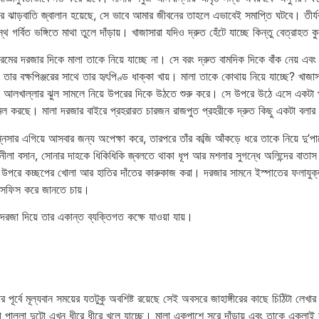
ঝাড়বাতি জ্বালান হয়েছে, সে ভাবে আমার জীবনের তাহলে এভাবেই সমাপ্তি ঘটবে। তীর্যক দৃষ
 গর্বিত ভঙ্গিতে মাথা তুলে দাঁড়ায়। খাজাসারা যদিও দ্রুত হেঁটে যাচ্ছে কিন্তু বেত্রাহত
ের দরজার দিকে মালা তাকে নিয়ে যাচ্ছে না। সে বরং দ্রুত বামদিক দিকে বাঁক নেয় এবং নিচু
বক্ষপিঞ্জরের সাথে তার হৃৎপিণ্ড ধাক্কা খায়। মালা তাকে কোথায় নিয়ে যাচ্ছে? খাজাস
নীল আলখাল্লার ঝুল সামলে নিয়ে উপরের দিকে উঠতে শুরু করে। সে উপরে উঠে এসে একটা প
ঝলমল করছে। মালা দরজার বাইরে প্রহরারত চারজন রাজপুত প্রহরীকে দ্রুত কিছু একটা বলার 
ন্নিসার এগিয়ে আসবার জন্য অপেক্ষা করে, তারপরে তাঁর কব্জি আঁকড়ে ধরে তাকে নিয়ে দু’পাশ
 আর নীলা বসান, সোনার দাহকে ধিকিধিকি জ্বলতে থাকা ধূপ আর মশলার সুগন্ধে অলিন্দের 
পরে কচ্ছপের খোলা আর হাতির দাঁতের কারুকাজ করা। দরজার সামনে ইস্পাতের ফলাযুক্ত 
 ফিসফিস করে জানতে চায়।
রজা দিয়ে তার একান্ত ব্যক্তিগত কক্ষে যাওয়া যায়।
ার পূর্বে মূল্যবান সময়ের যতটুকু অবশিষ্ট রয়েছে সেই অবসরে জাহাঙ্গীরের কাছে চিঠিটা
াল্লা দুটো এখন ধীরে ধীরে খুলে যাচ্ছে। মালা একপাশে সরে দাঁড়ায় এবং তাকে একলাই স