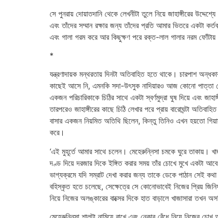
সে পুনরায় দোয়াতদানি থেকে লেখনীটা তুলে নিয়ে জাহাঙ্গীরের উদ্দ
এবং তাঁদের সম্মান রক্ষার জন্য তাঁদের প্রতি আমার ভিতরে একটা কর
এবং গালা গরম করে আর কিছুক্ষণ পরে রক্ত-লাল গালার নরম ফোঁটায
*
যন্ত্রণাদায়ক মন্থরতায় দিনটা অতিবাহিত হতে থাকে। চারপাশ অন্ধক
কাছেই আসে নি, এমনকি সদা-উৎসুক নাদিয়ারও আজ কোনো পাত্তা নেই। 
একজন পরিচারিকাকে চিঠির সাথে একটা স্বর্ণমুদ্রা ঘুষ দিয়ে এবং জা
তারপরেও জাহাঙ্গীরের কাছে চিঠি লেখার পরে প্রায় বারোঘন্টা অতিবা
বাসার একজন নিয়মিত অতিথি ছিলেন, কিন্তু তিনিও এখন হয়তো গিয়াস
করে।
‘এই মুহূর্তে আমার সাথে চলেন। মেহেরুন্নিসা চমকে ঘুরে তাকায়। খাজ
দণ্ড দিয়ে দরজার দিকে ইঙ্গিত করার সময় তাঁর চোখে মুখে একটা আবে
ভাগ্যক্রমে যদি সম্রাট দেখা করার জন্য তাকে ডেকে পাঠান সেই কথ
বহিস্কৃত হতে চলেছে, সেক্ষেত্রে সে কোনোভাবেই নিজের প্রিয় জিন
নিয়ে নিজের অলঙ্কারের বাক্সের দিকে হাত বাড়ালে খাজাসারা তখন 
মেহেরুন্নিসা শালটা নামিয়ে রাখে এবং নেকাব বেঁধে নিয়ে নিজের চো