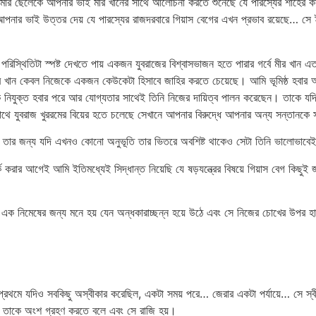
মার ছেলেকে আপনার ভাই মীর খানের সাথে আলোচনা করতে শুনেছে যে পারস্যের শাহের কাছে যদ
পনার ভাই উত্তর দেয় যে পারস্যের রাজদরবারে গিয়াস বেগের এখন প্রভাব রয়েছে… সে ইঙ
 পরিস্থিতিটা স্পষ্ট দেখতে পায় একজন যুবরাজের বিশ্বাসভাজন হতে পারার গর্বে মীর খা
মীর খান কেবল নিজেকে একজন কেউকেটা হিসাবে জাহির করতে চেয়েছে। আমি ভূমিষ্ঠ হবার
নিযুক্ত হবার পরে আর যোগ্যতার সাথেই তিনি নিজের দায়িত্ব পালন করেছেন। তাকে যদি 
থে যুবরাজ খুররমের বিয়ের হতে চলেছে সেখানে আপনার বিরুদ্ধে আপনার অন্য সন্তানকে স
 ভাবে তার জন্য যদি এখনও কোনো অনুভূতি তার ভিতরে অবশিষ্ট থাকেও সেটা তিনি ভালোভা
 করার আগেই আমি ইতিমধ্যেই সিদ্ধান্ত নিয়েছি যে ষড়যন্ত্রের বিষয়ে গিয়াস বেগ কিছু
ু এক নিমেষের জন্য মনে হয় যেন অন্ধকারাচ্ছন্ন হয়ে উঠে এবং সে নিজের চোখের উপর হ
ে প্রথমে যদিও সবকিছু অস্বীকার করেছিল, একটা সময় পরে… জেরার একটা পর্যায়ে… সে স্
ত্রে তাকে অংশ গ্রহণ করতে বলে এবং সে রাজি হয়।