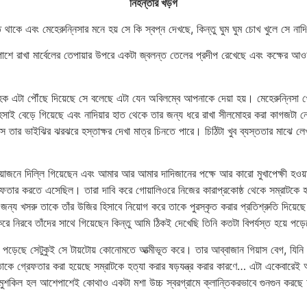
নিহন্তার খড়গ
াকে এবং মেহেরুন্নিসার মনে হয় সে কি স্বপ্ন দেখছে, কিন্তু ঘুম ঘুম চোখ খুলে সে নাদ
 পাশে রাখা মার্বেলের তেপায়ার উপরে একটা জ্বলন্ত তেলের প্রদীপ রেখেছে এবং কক্ষের আও
হক এটা পৌঁছে দিয়েছে সে বলেছে এটা যেন অবিলম্বে আপনাকে দেয়া হয়। মেহেরুন্নিসা খ
 সহসাই বেড়ে গিয়েছে এবং নাদিয়ার হাত থেকে তার জন্য ধরে রাখা সীলমোহর করা কাগজট
ে তার ভাইঝির ঝরঝরে হস্তাক্ষর দেখা মাত্র চিনতে পারে। চিঠিটা খুব ব্যস্ততার মাঝে লেখ
়োজনে দিল্লি গিয়েছেন এবং আমার আর আমার দাদিজানের পক্ষে আর কারো মুখাপেক্ষী হওয
 করতে এসেছিল। তারা দাবি করে গোয়ালিওরে নিজের কারাপ্রকোষ্ঠ থেকে সম্রাটকে হত্যা করা
ের জন্য খসরু তাকে তাঁর উজির হিসাবে নিয়োগ করে তাকে পুরস্কৃত করার প্রতিশ্রুতি দি
করে নিরবে তাঁদের সাথে গিয়েছেন কিন্তু আমি ঠিকই দেখেছি তিনি কতটা বিপর্যস্ত হয়ে প
ুকু পড়েছে সেটুকুই সে টায়টোয় কোনোমতে আত্মীভূত করে। তার আব্বাজান গিয়াস বেগ, যি
াকে গ্রেফতার করা হয়েছে সম্রাটকে হত্যা করার ষড়যন্ত্র করার কারণে… এটা একেবারেই অ
তু মুশকিল হল আশেপাশেই কোথাও একটা মশা উচ্চ স্বরগ্রামে ক্লান্তিকরভাবে গুনগুন করছে আ