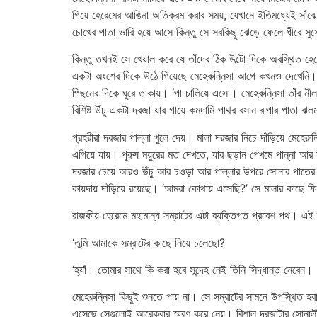
গিয়ে হেরেমের আঙিনা অতিক্রম করার সময়, যেখানে ইতিমধ্যেই সাঁঝের 
চোখের পাতা ভারি হয়ে আসে কিন্তু সে সবকিছু ঝেড়ে ফেলে ধীরে সুস্থে
কিন্তু তখনই সে খেয়াল করে যে তাঁদের ঠিক উল্টো দিকে অবস্থিত হেরেম
একটা অংশের দিকে উঠে গিয়েছে মেহেরুন্নিসা আগে কখনও দেখেনি। তার 
পিছনের দিকে ঘুরে তাকায়। ‘পা চালিয়ে এসো। মেহেরুন্নিসা তাঁর 
বিশিষ্ট উঁচু একটা দরজা যার গায়ে কমদামি পাথর বসান রূপার পাতা 
প্রহরীরা দরজার পাল্লা খুলে দেয়। মালা দরজার নিচে দাঁড়িয়ে মেহেরু
এগিয়ে যায়। পুরুষ ময়ুরের মত দেখতে, যার ছড়ান পেখমে পান্না
দরজার চেয়ে আরও উঁচু আর চওড়া আর পাল্লার উপরে সোনার পাতের উ
কায়দায় দাঁড়িয়ে রয়েছে। ‘আমরা কোথায় এসেছি?’ সে মালার কাছে
রাজকীয় হেরেমে মহামান্য সম্রাটের এটা ব্যক্তিগত প্রবেশ পথ। এই দ
‘তুমি আমাকে সম্রাটের কাছে নিয়ে চলেছো?
‘হ্যাঁ। তোমার সাথে কি করা হবে সন্দেহ নেই তিনি সিদ্ধান্ত নেবেন।
মেহেরুন্নিসা কিছুই শুনতে পায় না। সে সম্রাটের সামনে উপস্থিত হব
এসেছে সেগুলোই আরেকবার স্মরণ করে নেয়। বিশাল দরজাটার সোনালী প