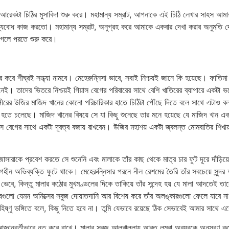
েশ্যে আরেকটা চিঠির মুসাবিদা শুরু করে। মহামান্য সম্রাট, আপনাকে এই চিঠি লেখার সাহস
্তব্যবোধ কাজ করতো। মহামান্য সম্রাট, অনুগ্রহ করে আমাকে একবার দেখা করার অনুমতি দে
় গলে পরতে শুরু করে।
ার করে শীঘ্রই সন্ধ্যা নামবে। মেহেরুন্নিসা ভাবে, সবাই নিশ্চয়ই জানে কি হয়েছে। ফা
তাদের ভিতরে নিশ্চয়ই গিয়াস বেগের পরিবারের সাথে বেশি খাতিরের ব্যাপারে একটা ভয়
হাঙ্গীরের উজির মাজিদ খানের কোনো পরিচারিকার হাতে চিঠিটা পৌঁছে দিতে বলে সাথে এটাও বল
হিত হতে চলেছে। মাজিদ খানের বিষয়ে সে যা কিছু শুনেছে তার মনে হয়েছে যে মাজিদ খান এ
 বেগের সাথে একটা দূরত্ব বজায় রাখবেন। উজির মহাশয় একটা জ্বলন্ত মোমবাতির শিখায় চ
াসারাকে প্রবেশ করতে সে শুনেনি এবং মালাকে তাঁর কাছ থেকে মাত্র চার ফুট দূরে দাঁড়িয
গহীন অভিব্যক্তি ফুটে থাকে। মেহেরুন্নিসার পরনে নীল রেশমের তৈরি তাঁর সবচেয়ে সুন্দর
া ভেবে, কিন্তু মালার কঠোর মুখমণ্ডলের দিকে তাকিয়ে তাঁর সন্দেহ হয় যে মালা আদতে
িষগুলো যেমন অনিক্সের সবুজ দোয়াতদানি আর বিশেষ করে তাঁর অলঙ্কারগুলো ফেলে যাবে না
অসহিষ্ণু ভঙ্গিতে বলে, কিছু নিতে হবে না। তুমি যেভাবে রয়েছে ঠিক সেভাবেই আমার সা
খ আজ্ঞানুবর্তীভাবে নত করে রাখে। মালার সবুজ আলখাল্লায় আবৃত লম্বা অবয়বকে অনুসরণ 