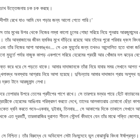
ার চোখ উত্তেজনায় চক চক করছে।
প্রদীপটা রেখে যাও আমি যেন পড়ার জন্য আলো পেতে পারি।’
ে তার মুখের উপর থেকে নিজের লম্বা কালো চুলের গোছা সরিয়ে নিয়ে পুনরায় আরজুমান্দের লে
াঁর আব্বাজানের জীবন হুমকির মুখে দাঁড়িয়ে রয়েছে আর তাঁদের পুরো পরিবার ধ্বংস কিং
ে, এবং তাঁর নিজের আশা আকাঙ্খও… সে এক মুহূর্তের জন্য তখনও আন্দোলিত হতে থাকা জরির
কোনো মুহূর্তে পর্দার নাজুক কাপড় একপাশে সরিয়ে হেরেমের প্রহরী আর খোঁজার দল ঝড়ে
া শক্ত করে ধরে সে পড়তে থাকে। আমার দাদাজানকে তাঁরা নিয়ে যাবার সময় সেখানে আগ
খলাবদ্ধ অবস্থায় আগ্রায় নিয়ে আসা হয়েছে। দুশ্চিন্তায় আমার দাদাজান প্রায় অসুস্
ে দ্রুত টানে আরজুমান্দ লেখা।
জ করে তেপায়ার উপরে তেলের প্রদীপের পাশে রাখে। সে তারপরে মন্থর পায়ে হেঁটে বাতায়নে
া প্রহরীকে হেরেমের আঙিনায় পরিক্রমণ করতে দেখে, তাদের আলকাতরায় চোবানো ছেঁড়া কাপড
 সংকেত ধ্বনি করতে শুনে–একবার, দুইবার, তিনবার… সে আকাশের দিকে তাকালে সেখানে আকা
থেকে এত দূরবর্তী, তারকারাজির দূরাগত শীতল সৌন্দর্য কীভাবে যেন তাঁর মাঝে শক্তি জোগ
সে নিশ্চিত। তাঁর বিরুদ্ধে যে অভিযোগ সেটা নিঃসন্দেহে ভুল বোঝাবুঝি কিংবা ঈর্ষাপ্রসূত।