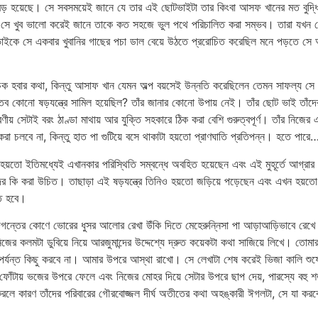
ে বড় হয়েছে। সে সবসময়েই জানে যে তার এই ছোটভাইটা তার কিংবা আসফ খানের মত বুদ্ধ
। সে খুব ভালো করেই জানে তাকে কত সহজে ভুল পথে পরিচালিত করা সম্ভব। তারা যখন ছো
ভাইকে সে একবার খুবানির গাছের পচা ডাল বেয়ে উঠতে প্ররোচিত করেছিল মনে পড়তে স
হবার কথা, কিন্তু আসাফ খান যেমন অল্প বয়সেই উন্নতি করেছিলেন তেমন সাফল্য সে লাভ
স্তব কোনো ষড়যন্ত্রে সামিল হয়েছিল? তাঁর জানার কোনো উপায় নেই। তাঁর ছোট ভাই তাঁ
য় সেটাই বরং ঠাণ্ডা মাথায় আর যুক্তি সহকারে ঠিক করা বেশি গুরুত্বপূর্ণ। তাঁর নিজ
রা চলবে না, কিন্তু হাত পা গুটিয়ে বসে থাকাটা হয়তো প্রাণঘাতি প্রতিপন্ন। হতে পারে
হয়তো ইতিমধ্যেই এখানকার পরিস্থিতি সম্বন্ধে অবহিত হয়েছেন এবং এই মুহূর্তে আগ্রার
াঁদের কি করা উচিত। তাছাড়া এই ষড়যন্ত্রে তিনিও হয়তো জড়িয়ে পড়েছেন এবং এখন হয়তো
ে হবে।
ে, দিগন্তের কোণে ভোরের ধুসর আলোর রেখা উঁকি দিতে মেহেরুন্নিসা পা আড়াআড়িভাবে রে
জের কলমটা ডুবিয়ে নিয়ে আরজুমান্দের উদ্দেশ্যে দ্রুত কয়েকটা কথা সাজিয়ে লিখে। তোমা
র্যন্ত কিছু করবে না। আমার উপরে আস্থা রাখো। সে লেখাটা শেষ করেই ভিজা কালি শুষে নে
োঁটায় ভজের উপরে ফেলে এবং নিজের মোহর দিয়ে সেটার উপরে ছাপ দেয়, পারস্যে বহু শতা
রলে কারণ তাঁদের পরিবারের গৌরবোজ্জল দীর্ঘ অতীতের কথা অহঙ্কারী ঈগলটা, সে যা করবে ব