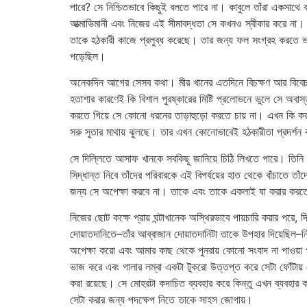
পারে? সে নিশ্চিতভাবে কিছুই বলতে পারে না। কাবুলে তাঁরা একসাথ
আত্মাভিমানী এবং নিজের এই সীমাবদ্ধতা সে কখনও স্বীকার করে না
তাকে হঠকারী কাজে প্রলুব্ধ করেছে। তার জন্য ফল সংগ্রহ করতে 
পড়েছিল।
অনেকদিন আগের সেসব কথা। মীর খানের এতদিনে বিচক্ষণ আর বিবেচক 
হতাশার কারণেই কি বিশাল পুরষ্কারের মিষ্টি প্রলোভনে ভুলে সে অবা
করতে গিয়ে সে কোনো ধরনের তাড়াহুড়ো করতে চায় না। এখন কি করণী
সরু সুতার মাথায় ঝুলছে। তার এখন কোনোভাবেই হঠকারীতা প্রদর্শন ক
সে দিল্লিতে আসাফ খানকে সবকিছু জানিয়ে চিঠি লিখতে পারে। তিনি 
সিদ্ধান্ত নিবে তাঁদের পরিবারকে এই বিপর্যয়ের হাত থেকে বাঁচাতে ত
জন্য সে অপেক্ষা করবে না। তাকে এবং তাকে একলাই যা করার করত
নিজের ছোট কক্ষে প্রায় ঘন্টাখানেক অস্থিরভাবে পায়চারি করার পর
দোয়াতদানিতে–তাঁর আব্বাজান দোয়াতদানিটা তাকে উপহার দিয়েছিল–নি
অপেক্ষা করো এবং আমার কাছ থেকে পুনরায় কোনো সংবাদ না পাওয়া প
ভাজ করে এবং গালার লম্বা একটা টুকরো উত্তপ্ত করে সেটা ফোঁটায় ফ
করা রয়েছে। সে মোহরটা কদাচিত ব্যবহার করে কিন্তু এখন ব্যবহার ক
সেটা করার জন্য পদক্ষেপ নিতে তাকে সাহস জোগায়।