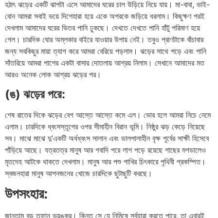
হঠাৎ ঝড়ের একটি ঝাপটা এসে আমাদের ঘরের চাল উড়িয়ে নিয়ে যায়। মা-বাবা, ভাই-
বোন আমরা সবাই ভয়ে দিশেহারা হয়ে একে অপরকে জড়িয়ে ধরলাম। কিছুক্ষণ পরই
দেখলাম আমাদের ঘরের ভিতর পানি ঢুকছে। দেখতে দেখতে পানি হাঁটু পরিমাণ হয়ে
গেল। চারদিক ঘোর অম্লকার বাইরে যাওয়ার উপায় নেই। তবুও প্রাণটাকে বাঁচাবার
জন্য সবকিছুর মায়া ত্যাগ করে আমরা বেরিয়ে পড়লাম। ঝড়ের সাথে পড়ে এবং পানি
সাঁতরিয়ে আমরা পাশের একটা বাসার দোতলায় আশ্রয় নিলাম। সেখানে আমাদের মত
আরও অনেক লোক আশ্রয় ঝড়ের পর।
(ঙ) ঝড়ের পরে:
শেষ রাতের দিকে ঝড়ের বেগ আস্তে আস্তে কমে এল। ভোর হলে আমরা নিচে নেমে
এলাম। চারদিকে ধ্বংসস্তূপের ওপর সীমাহীন বিরান ভূমি। নিষ্ঠুর ঝড় কেড়ে নিয়েছে
সব। মাঝে মাঝে দু’একটি অর্ধধ্বংস সালান এবং ডালপালাহীন বৃক্ষ পূর্বের সাক্ষী হিসেবে
পাঁড়িয়ে আছে। যত্রতত্র মানুষ আর গবাদি পরে লাশ পড়ে রয়েছে গাছের মগডালেও
মৃতদেহ আটকে থাকতে দেখলাম। মানুষ আর পশু পাখির চিৎকারে পৃথিবী প্রকম্পিত।
স্বজনহারা মানুষ আপনজনের খোজে চারদিকে ছুটাছুটি করছে।
উপসংহার:
জানতাম বড় তুফান ভয়ঙ্কর। কিন্তু সে যে নিমিষে সর্বহারা করতে পারে, তা এবারই