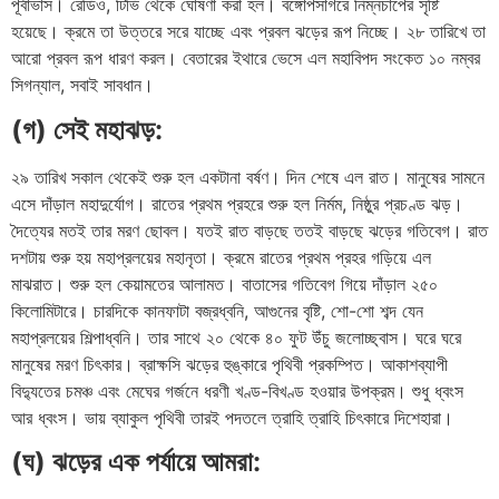
পূর্বাভাস। রেডিও, টিভি থেকে ঘোষণা করা হল। বঙ্গোপসাগরে নিম্নচাপের সৃষ্টি
হয়েছে। ক্রমে তা উত্তরে সরে যাচ্ছে এবং প্রবল ঝড়ের রূপ নিচ্ছে। ২৮ তারিখে তা
আরো প্রবল রূপ ধারণ করল। বেতারের ইথারে ভেসে এল মহাবিপদ সংকেত ১০ নম্বর
সিগন্যাল, সবাই সাবধান।
(গ) সেই মহাঝড়:
২৯ তারিখ সকাল থেকেই শুরু হল একটানা বর্ষণ। দিন শেষে এল রাত। মানুষের সামনে
এসে দাঁড়াল মহাদুর্যোগ। রাতের প্রথম প্রহরে শুরু হল নির্মম, নিষ্ঠুর প্রচণ্ড ঝড়।
দৈত্যের মতই তার মরণ ছোবল। যতই রাত বাড়ছে ততই বাড়ছে ঝড়ের গতিবেগ। রাত
দশটায় শুরু হয় মহাপ্রলয়ের মহানৃতা। ক্রমে রাতের প্রথম প্রহর গড়িয়ে এল
মাঝরাত। শুরু হল কেয়ামতের আলামত। বাতাসের গতিবেগ গিয়ে দাঁড়াল ২৫০
কিলোমিটারে। চারদিকে কানফাটা বজ্রধ্বনি, আগুনের বৃষ্টি, শো-শো শব্দ যেন
মহাপ্রলয়ের শিল্পাধ্বনি। তার সাথে ২০ থেকে ৪০ ফুট উঁচু জলোচ্ছ্বাস। ঘরে ঘরে
মানুষের মরণ চিৎকার। ব্রাক্ষসি ঝড়ের হুঙ্কারে পৃথিবী প্রকম্পিত। আকাশব্যাপী
বিদ্যুতের চমঞ্চ এবং মেঘের গর্জনে ধরণী খণ্ড-বিখণ্ড হওয়ার উপক্রম। শুধু ধ্বংস
আর ধ্বংস। ভায় ব্যাকুল পৃথিবী তারই পদতলে ত্রাহি ত্রাহি চিৎকারে দিশেহারা।
(ঘ) ঝড়ের এক পর্যায়ে আমরা: