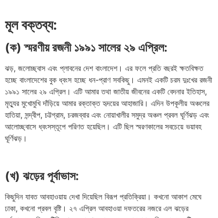
মূল বক্তব্য:
(ক) স্মরণীয় রজনী ১৯৯১ সালের ২৯ এপ্রিল:
ঝড়, জলোচ্ছ্বাস এবং প্লাবনের দেশ বাংলাদেশ। এর ফলে প্রতি বছরই ক্ষতবিক্ষত
হচ্ছে বাংলাদেশের বুক ধ্বংস হচ্ছে ধন-প্রাণ সবকিছু। এমনই একটি চরম দুঃখের রজনী
১৯৯১ সালের ২৯ এপ্রিল। এটি আমার তথা জাতীয় জীবনের একটি বেদনার ইতিহাস,
মৃত্যুর মুখোমুখি দাঁড়িয়ে আমার রক্তাক্ত হৃদয়ের আহাজারি। এদিন উপকূলীয় অঞ্চলের
হাতিয়া, সন্দ্বীপ, চট্টগ্রাম, চরজব্বার এবং নোয়াখালীর সমুদ্র অঞ্চল প্রবল ঘূর্ণিঝড় এবং
আলোচ্ছ্বাসে ধ্বংসস্তূপে পরিণত হয়েছিল। এটি ছিল স্মরণকালের সবচেয়ে ভয়াবহ
ঘূর্ণিঝড়।
(খ) ঝড়ের পূর্বাভাস:
কিছুদিন যাবত আবহাওয়ায় দেখা দিয়েছিল বিরূপ প্রতিক্রিয়া। কখনো আকাশ মেঘে
ঢাকা, কখনো প্রবল বৃষ্টি। ২৭ এপ্রিল আবহাওয়া দফতরের নজরে এল ঝড়ের