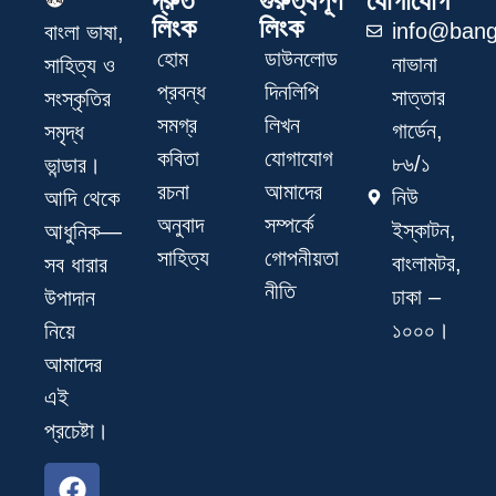
দ্রুত
গুরুত্বপূর্ণ
যোগাযোগ
লিংক
লিংক
info@bang
বাংলা ভাষা,
হোম
ডাউনলোড
নাভানা
সাহিত্য ও
প্রবন্ধ
দিনলিপি
সাত্তার
সংস্কৃতির
সমগ্র
লিখন
গার্ডেন,
সমৃদ্ধ
কবিতা
যোগাযোগ
৮৬/১
ভান্ডার।
রচনা
আমাদের
নিউ
আদি থেকে
অনুবাদ
সম্পর্কে
ইস্কাটন,
আধুনিক—
সাহিত্য
গোপনীয়তা
বাংলামটর,
সব ধারার
নীতি
ঢাকা –
উপাদান
১০০০।
নিয়ে
আমাদের
এই
প্রচেষ্টা।