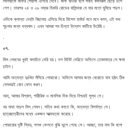
সিলিয়াকে কফির পেয়ালা এগিয়ে দেবে। কফি খাওয়া হলে সবাই কমনরুম ছেড়ে চলে
গেল। তারপর ২৪ ও ২৬ নম্বর হিকরি রোডের বাসিন্দারা যে যার মতো ঘুমিয়ে পড়ল।
ওদিকে ক্লান্ত দেহটা বিছানায় এলিয়ে দিয়ে মিসেস হার্বার্ড মনে মনে বলল, এই শুভ
সূচনার জন্য ধন্যবাদ। এখন আমরা সব চিন্তা উদ্বেগ কাটিয়ে উঠেছি।
.
০৭.
মিস লেমনের খুবই কদাচিত দেরি হয়। দশ মিনিট দেরিতে অফিসে ঢোকামাত্র সে ক্ষমা
চাইল।
আমি অত্যন্ত দুঃখিত মঁসিয়ে পোয়ারো। অফিসে আসার জন্য বেরোতে যাব হঠাৎ ঠিক
সেসময়ই বোন ফোন করল।
আহ, আমার বিশ্বাস, শারীরিক ও মানসিক দিক দিয়ে নিশ্চয়ই সুস্থ সে।
নাঃ মাথা নাড়ল মিস্ লেমন। সত্যি কথা বলতে কি, অত্যন্ত বিপর্যস্ত সে।
ছাত্রছাত্রীদের মধ্যে একজন আত্মহত্যা করেছে।
পোয়ারোর দৃষ্টি স্থির, পলক ফেলতে বুঝি ভুলে গেছে সে। আচ্ছা, তার নাম কি বলো