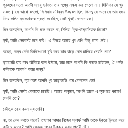
পুরুষদের মতো অতটা স্নায়ু দুর্বলতা তার মধ্যে লক্ষ্য করা গেলো না। সিলিয়ার সে খুব
ভক্ত। সে আরো বললো, সিলিয়ার ভবিষ্যৎ উজ্জ্বল ছিল, কিন্তু যে ভাবে সে তার হৃদয়
দিয়ে কলিন ম্যাকনারকে গ্রহণ করেছিল, সেটা খুবই বেদনাদায়ক।
মিস জনহাউস, আপনি কি মনে করেন না, সিলিয়া ক্রিপ্টোম্যানিয়াক ছিলো?
হ্যাঁ, আমি সেরকমই মনে করি। এ বিষয়ে আমার খুব বেশি কিছু জানা নেই।
আচ্ছা, অন্য কেউ জিনিসগুলো চুরি করে তার ঘাড়ে দোষ চাপিয়ে দেয়নি তো?
ভ্যালেরি তার কাধ ঝাঁকিয়ে বলে উঠলো, তার মানে আপনি কি বলতে চাইছেন, ঐ গর্দভ
কলিনকে আকর্ষণ করার জন্য?
মিস জনহাউস, ব্যাপারটা আপনি খুব তাড়াতাড়ি ধরে ফেললেন তো!
হ্যাঁ, আমি সেটাই বোঝাতে চাইছি। আমার অনুমান, আপনি তাকে এ ব্যাপারে পরামর্শ
দেননি তো?
কৌতুক বোধ করল ভ্যালেরি।
না, তা কেন করতে যাবো? তাছাড়া আমার নিজের স্কার্ফ আমি তাকে টুকরো টুকরো করে
কাটতে বলবো? আমি সেরকম পরের উপকার করার পাত্রী নই।