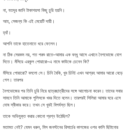
না, যতদূর জানি টাকাপয়সা কিছু চুরি হয়নি।
আহ, সেজন্য কি এই মেয়েটি দায়ী।
হ্যাঁ।
আপনি তাকে হাতেনাতে ধরে ফেলেন।
না ঠিক সেরকম নয়, গত পরশু রাতে–আমার এক বন্ধু আসে এখানে নৈশভোজে যোগ
দিতে। মঁসিয়ে এরকুল পোয়ারো–এ নামে কাউকে চেনেন কি?
মঁসিয়ে পোয়ারো? বললো সে। চিনি বৈকি, খুব চিনি! এখন আগ্রহ আমার আরো বেড়ে
গেল। তারপর
নৈশভোজের পর তিনি চুরি নিয়ে ছাত্রছাত্রীদের সঙ্গে আলোচনা করেন। তাদের সবার
সামনে তিনি আমাকে পুলিসকে খবর দিতে বলেন। তারপরই সিলিয়া আমার ঘরে এসে
দোষ স্বীকার করে। তখন সে খুবই বিপর্যস্ত ছিল।
তাকে অভিযুক্ত করার কোনো প্রশ্ন উঠেছিল?
মতামত নেই? যেমন ধরুন, মিস জনস্টনের রিসার্চের কাগজের ওপর কালি ছিটানোর