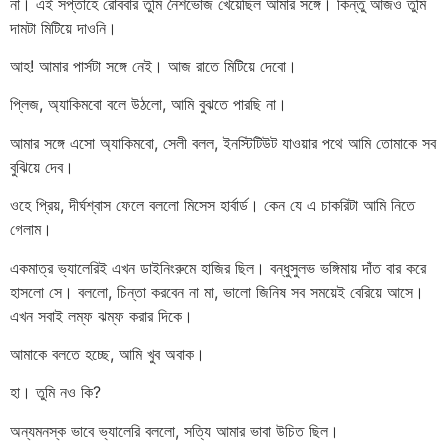
না। এই সপ্তাহে রোববার তুমি নৈশভোজ খেয়েছিল আমার সঙ্গে। কিন্তু আজও তুমি
দামটা মিটিয়ে দাওনি।
আহ! আমার পার্সটা সঙ্গে নেই। আজ রাতে মিটিয়ে দেবো।
প্লিজ, অ্যাকিমবো বলে উঠলো, আমি বুঝতে পারছি না।
আমার সঙ্গে এসো অ্যাকিমবো, সেলী বলল, ইনস্টিটিউট যাওয়ার পথে আমি তোমাকে সব
বুঝিয়ে দেব।
ওহে প্রিয়, দীর্ঘশ্বাস ফেলে বললো মিসেস হার্বার্ড। কেন যে এ চাকরিটা আমি নিতে
গেলাম।
একমাত্র ভ্যালেরিই এখন ডাইনিংরুমে হাজির ছিল। বন্ধুসুলভ ভঙ্গিমায় দাঁত বার করে
হাসলো সে। বললো, চিন্তা করবেন না মা, ভালো জিনিষ সব সময়েই বেরিয়ে আসে।
এখন সবাই লম্ফ ঝম্ফ করার দিকে।
আমাকে বলতে হচ্ছে, আমি খুব অবাক।
হা। তুমি নও কি?
অন্যমনস্ক ভাবে ভ্যালেরি বললো, সত্যি আমার ভাবা উচিত ছিল।