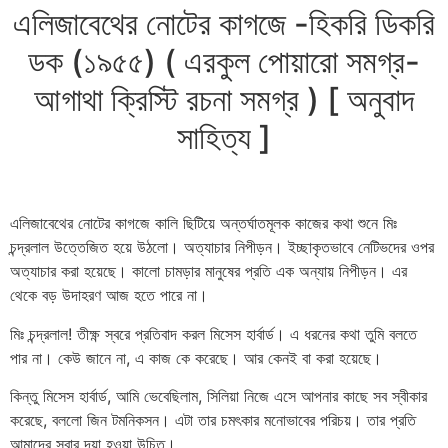
এলিজাবেথের নোটের কাগজে -হিকরি ডিকরি
ডক (১৯৫৫) ( এরকুল পোয়ারো সমগ্র-
আগাথা ক্রিস্টি রচনা সমগ্র ) [ অনুবাদ
সাহিত্য ]
এলিজাবেথের নোটের কাগজে কালি ছিটিয়ে অন্তর্ঘাতমূলক কাজের কথা শুনে মিঃ
চন্দ্রলাল উত্তেজিত হয়ে উঠলো। অত্যাচার নিপীড়ন। ইচ্ছাকৃতভাবে নেটিভদের ওপর
অত্যাচার করা হয়েছে। কালো চামড়ার মানুষের প্রতি এক অন্যায় নিপীড়ন। এর
থেকে বড় উদাহরণ আজ হতে পারে না।
মিঃ চন্দ্রলাল! তীক্ষ্ণ স্বরে প্রতিবাদ করল মিসেস হার্বার্ড। এ ধরনের কথা তুমি বলতে
পার না। কেউ জানে না, এ কাজ কে করেছে। আর কেনই বা করা হয়েছে।
কিন্তু মিসেস হার্বার্ড, আমি ভেবেছিলাম, সিলিয়া নিজে এসে আপনার কাছে সব স্বীকার
করেছে, বললো জিন টমনিকসন। এটা তার চমৎকার মনোভাবের পরিচয়। তার প্রতি
আমাদের সবার দয়া হওয়া উচিত।