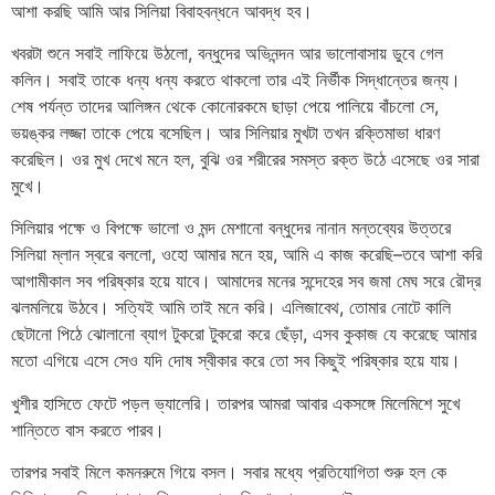
আশা করছি আমি আর সিলিয়া বিবাহবন্ধনে আবদ্ধ হব।
খবরটা শুনে সবাই লাফিয়ে উঠলো, বন্ধুদের অভিনন্দন আর ভালোবাসায় ডুবে গেল
কলিন। সবাই তাকে ধন্য ধন্য করতে থাকলো তার এই নির্ভীক সিদ্ধান্তের জন্য।
শেষ পর্যন্ত তাদের আলিঙ্গন থেকে কোনোরকমে ছাড়া পেয়ে পালিয়ে বাঁচলো সে,
ভয়ঙ্কর লজ্জা তাকে পেয়ে বসেছিল। আর সিলিয়ার মুখটা তখন রক্তিমাভা ধারণ
করেছিল। ওর মুখ দেখে মনে হল, বুঝি ওর শরীরের সমস্ত রক্ত উঠে এসেছে ওর সারা
মুখে।
সিলিয়ার পক্ষে ও বিপক্ষে ভালো ও মন্দ মেশানো বন্ধুদের নানান মন্তব্যের উত্তরে
সিলিয়া ম্লান স্বরে বললো, ওহো আমার মনে হয়, আমি এ কাজ করেছি–তবে আশা করি
আগামীকাল সব পরিষ্কার হয়ে যাবে। আমাদের মনের সন্দেহের সব জমা মেঘ সরে রৌদ্র
ঝলমলিয়ে উঠবে। সত্যিই আমি তাই মনে করি। এলিজাবেথ, তোমার নোটে কালি
ছেটানো পিঠে ঝোলানো ব্যাগ টুকরো টুকরো করে ছেঁড়া, এসব কুকাজ যে করেছে আমার
মতো এগিয়ে এসে সেও যদি দোষ স্বীকার করে তো সব কিছুই পরিষ্কার হয়ে যায়।
খুশীর হাসিতে ফেটে পড়ল ভ্যালেরি। তারপর আমরা আবার একসঙ্গে মিলেমিশে সুখে
শান্তিতে বাস করতে পারব।
তারপর সবাই মিলে কমনরুমে গিয়ে বসল। সবার মধ্যে প্রতিযোগিতা শুরু হল কে