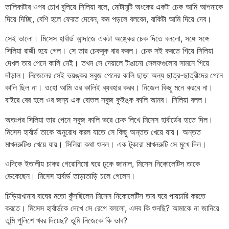
তালিকাটার ওপর চোখ বুলিয়ে সিলিয়া বলে, মোটামুটি অংকের একটা চেক আমি আপনাকে
দিয়ে দিচ্ছি, বেশি হলে ফেরত দেবেন, কম পড়লে বলবেন, বাকিটা আমি দিয়ে দেব।
সেই ভালো। মিসেস হার্বার্ড আন্দাজে একটা অঙ্কের চেক দিতে বললো, সঙ্গে সঙ্গে
সিলিয়া রাজী হয়ে গেল। সে তার চেকবুক বার করল। চেক সই করতে গিয়ে সিলিয়া
দেখল তার পেনে কালি নেই। তখন সে দেয়ালে টাঙানো সেলফগুলোর সামনে গিয়ে
দাঁড়াল। নিজেলের সেই ভয়ঙ্কর সবুজ পেনের কালি ছাড়া অন্য ছাত্র-ছাত্রীদের পেনে
কালি ছিল না। ওহো আমি ওর কালিই ব্যবহার করব। নিজেল কিছু মনে করবে না।
বাইরে বের হলে ওর জন্য এক বোতল সবুজ কুইঙ্ক কালি আনব। সিলিয়া বলল।
অতঃপর সিলিয়া তার পেনে সবুজ কালি ভরে চেক লিখে মিসেস হার্বার্ডের হাতে দিল।
মিসেস হার্বার্ড তাকে অনুরোধ করল যাতে সে কিছু অন্তত খেয়ে যায়। অন্তত
মাখনরুটিও খেয়ে যায়। সিলিয়া কথা শুনল। এক টুকরো মাখনরুটি সে মুখে দিল।
ওদিকে ইতালীয় চাকর গেরোনিমো ঘরে ঢুকে জানাল, মিসেস নিকোলেটিস তাকে
ডেকেছেন। মিসেস হার্বার্ড তাড়াতাড়ি চলে গেলেন।
চিড়িয়াখানার বাঘের মতো কুঁসছিলেন মিসেস নিকোলেটিস তার ঘরে পায়চারি করতে
করতে। মিসেস হার্বার্ডকে দেখে সে রেগে বললো, এসব কি শুনছি? আমাকে না জানিয়ে
তুমি পুলিশে খবর দিয়েছ? তুমি নিজেকে কি ভাব?