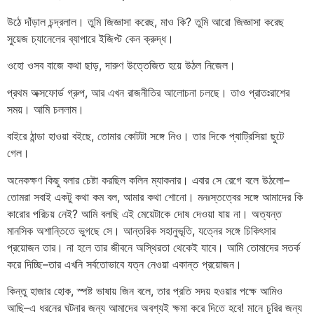
উঠে দাঁড়াল চন্দ্রলাল। তুমি জিজ্ঞাসা করেছ, মাও কি? তুমি আরো জিজ্ঞাসা করেছ
সুয়েজ চ্যানেলের ব্যাপারে ইজিপ্ট কেন ক্রুদ্ধ।
ওহো ওসব বাজে কথা ছাড়, দারুণ উত্তেজিত হয়ে উঠল নিজেল।
প্রথম অক্সফোর্ড গ্রুপ, আর এখন রাজনীতির আলোচনা চলছে। তাও প্রাতঃরাশের
সময়। আমি চললাম।
বাইরে ঠান্ডা হাওয়া বইছে, তোমার কোটটা সঙ্গে নিও। তার দিকে প্যাট্রিসিয়া ছুটে
গেল।
অনেকক্ষণ কিছু বলার চেষ্টা করছিল কলিন ম্যাকনার। এবার সে রেগে বলে উঠলো–
তোমরা সবাই একটু কথা কম বল, আমার কথা শোনো। মনঃস্তত্বের সঙ্গে আমাদের কি
কারোর পরিচয় নেই? আমি বলছি এই মেয়েটাকে দোষ দেওয়া যায় না। অত্যন্ত
মানসিক অশান্তিতে ভুগছে সে। আন্তরিক সহানুভূতি, যত্নের সঙ্গে চিকিৎসার
প্রয়োজন তার। না হলে তার জীবনে অস্থিরতা থেকেই যাবে। আমি তোমাদের সতর্ক
করে দিচ্ছি–তার এখনি সর্বতোভাবে যত্ন নেওয়া একান্ত প্রয়োজন।
কিন্তু হাজার হোক, স্পষ্ট ভাষায় জিন বলে, তার প্রতি সদয় হওয়ার পক্ষে আমিও
আছি–এ ধরনের ঘটনার জন্য আমাদের অবশ্যই ক্ষমা করে দিতে হবে! মানে চুরির জন্য