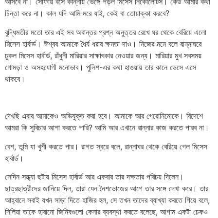
আসবে না। সোফায় বসে কান্নায় ভেঙ্গে পড়ল মিসেস নিকোলেটিস। কেউ আমার কথা
চিন্তা করে না। কাল যদি আমি মরে যাই, কেই বা তোয়াক্কা করবে?
বুদ্ধিমতীর মতো তার এই সব অবান্তর প্রশ্ন অনুত্তর রেখে ঘর থেকে বেরিয়ে এলো
মিসেস হার্বার্ড। ঈশ্বর আমাকে ধৈর্য ধরার ক্ষমতা দাও। নিজের মনে বলে রান্নাঘরে
ঢুকল মিসেস হার্বার্ড, রাঁধুনী মারিয়ার সাক্ষাৎকার নেওয়ার জন্য। মারিয়ার মুখ সবসময়
গোমড়া ও অসহযোগী মনোভাব। পুলিশ-এর কথা হাওয়ায় তার কানে ভেসে এসে
থাকবে।
দেখছি এবার আমাকেও অভিযুক্ত করা হবে। আমাকে আর গেরোনিমোকে। বিদেশে
আমরা কি সুবিচার আশা করতে পারি? আমি আর এখানে রান্নার কাজ করতে পারব না।
বেশ, তুমি যা খুশী করতে পার। রাগত স্বরে বলে, রান্নাঘর থেকে বেরিয়ে গেল মিসেস
হার্বার্ড।
সেদিন সন্ধ্যা ছটায় মিসেস হার্বার্ড আর একবার তার দক্ষতার পরিচয় দিলেন।
ছাত্রছাত্রীদের জানিয়ে দিল, তারা যেন নৈশভোজের আগে তার সঙ্গে দেখা করে। তার
আহ্বানে সবাই যখন সাড়া দিতে হাজির হল, সে তখন তাদের ব্যাখ্যা করতে গিয়ে বলে,
সিলিয়া তাকে হারানো জিনিষগুলো কেনার ব্যবস্থা করতে বলেছে, আগাম একটা চেকও