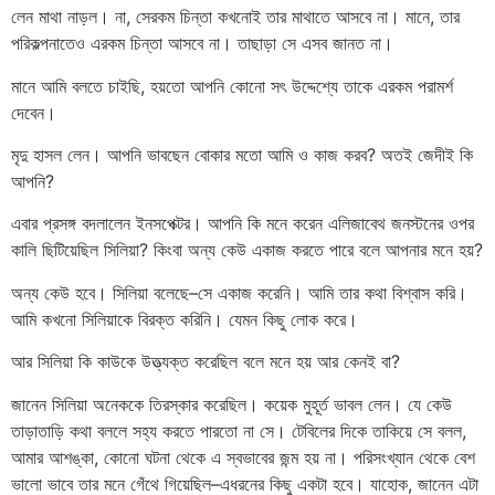
লেন মাথা নাড়ল। না, সেরকম চিন্তা কখনোই তার মাথাতে আসবে না। মানে, তার
পরিকল্পনাতেও এরকম চিন্তা আসবে না। তাছাড়া সে এসব জানত না।
মানে আমি বলতে চাইছি, হয়তো আপনি কোনো সৎ উদ্দেশ্যে তাকে এরকম পরামর্শ
দেবেন।
মৃদু হাসল লেন। আপনি ভাবছেন বোকার মতো আমি ও কাজ করব? অতই জেদীই কি
আপনি?
এবার প্রসঙ্গ বদলালেন ইনসপেক্টর। আপনি কি মনে করেন এলিজাবেথ জনস্টনের ওপর
কালি ছিটিয়েছিল সিলিয়া? কিংবা অন্য কেউ একাজ করতে পারে বলে আপনার মনে হয়?
অন্য কেউ হবে। সিলিয়া বলেছে–সে একাজ করেনি। আমি তার কথা বিশ্বাস করি।
আমি কখনো সিলিয়াকে বিরক্ত করিনি। যেমন কিছু লোক করে।
আর সিলিয়া কি কাউকে উত্ত্যক্ত করেছিল বলে মনে হয় আর কেনই বা?
জানেন সিলিয়া অনেককে তিরস্কার করেছিল। কয়েক মুহূর্ত ভাবল লেন। যে কেউ
তাড়াতাড়ি কথা বললে সহ্য করতে পারতো না সে। টেবিলের দিকে তাকিয়ে সে বলল,
আমার আশঙ্কা, কোনো ঘটনা থেকে এ স্বভাবের জন্ম হয় না। পরিসংখ্যান থেকে বেশ
ভালো ভাবে তার মনে গেঁথে গিয়েছিল–এধরনের কিছু একটা হবে। যাহোক, জানেন এটা