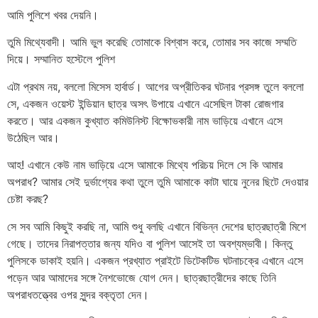
আমি পুলিশে খবর দেয়নি।
তুমি মিথ্যেবাদী। আমি ভুল করেছি তোমাকে বিশ্বাস করে, তোমার সব কাজে সম্মতি
দিয়ে। সম্মানিত হস্টেলে পুলিশ
এটা প্রথম নয়, বললো মিসেস হার্বার্ড। আগের অপ্রীতিকর ঘটনার প্রসঙ্গ তুলে বললো
সে, একজন ওয়েস্ট ইন্ডিয়ান ছাত্র অসৎ উপায়ে এখানে এসেছিল টাকা রোজগার
করতে। আর একজন কুখ্যাত কমিউনিস্ট বিক্ষোভকারী নাম ভাড়িয়ে এখানে এসে
উঠেছিল আর।
আহ! এখানে কেউ নাম ভাড়িয়ে এসে আমাকে মিথ্যে পরিচয় দিলে সে কি আমার
অপরাধ? আমার সেই দুর্ভাগ্যের কথা তুলে তুমি আমাকে কাটা ঘায়ে নুনের ছিটে দেওয়ার
চেষ্টা করছ?
সে সব আমি কিছুই করছি না, আমি শুধু বলছি এখানে বিভিন্ন দেশের ছাত্রছাত্রী মিশে
গেছে। তাদের নিরাপত্তার জন্য যদিও বা পুলিশ আসেই তা অবশ্যম্ভাবী। কিন্তু
পুলিসকে ডাকাই হয়নি। একজন প্রখ্যাত প্রাইটে ডিটেকটিভ ঘটনাচক্রে এখানে এসে
পড়েন আর আমাদের সঙ্গে নৈশভোজে যোগ দেন। ছাত্রছাত্রীদের কাছে তিনি
অপরাধতত্ত্বের ওপর সুন্দর বক্তৃতা দেন।