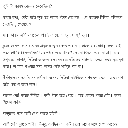
তুমি কি প্রথম থেকেই ভেবেছিলে?
ভালো কথা, একটা দুটো ব্যাপারে আমার খটকা লেগেছে। সে যাহোক সিলিয়া কলিনকে
চেয়েছিল, পেয়েছেও।
হা। আবার আমি ভাবতেও পারছি না যে, এ ভুল, সম্পূর্ণ ভুল।
বন্দুক সমেত তোমার মনের মানুষকে তুমি পেতে পার না। হাসল ভ্যালেরি। বলল, এই
প্রতারণা কি ক্লিপ্টোম্যানিয়ার পর্যায় পড়ে থাকে? কোনো চিন্তা করো না মা। আর
ঈশ্বরের দোহাই, সিলিয়াকে বলল, সে যেন জেনেভিভের পাউডার ফেরত দেবার ব্যবস্থা
করে। না হলে খাওয়ার সময় আমরা কেউ শান্তি পাব না।
দীর্ঘশ্বাস ফেলল মিসেস হার্বার্ড। এসময় সিলিয়া ডাইনিংরুমে প্রবেশ করল। তার চোখ
দুটো চোখের জলে লাল।
অনেক দেরী করেছ সিলিয়া। কফি ঠান্ডা হয়ে গেছে। আর কোনো খাবার নেই। বলল
মিসেস হার্বার্ড।
অন্যদের সঙ্গে আমি দেখা করতে চাইনি।
আমি সেটা বুঝতে পারি। কিন্তু একদিন না একদিন তো তাদের সঙ্গে দেখা করতেই