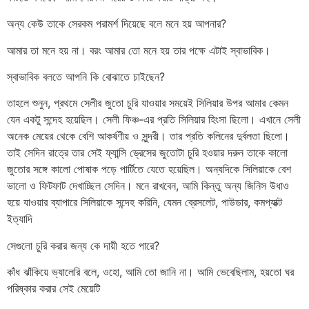
অন্য কেউ তাকে সেরকম পরামর্শ দিয়েছে বলে মনে হয় আপনার?
আমার তা মনে হয় না। বরং আমার তো মনে হয় তার পক্ষে এটাই স্বাভাবিক।
স্বাভাবিক বলতে আপনি কি বোঝাতে চাইছেন?
তাহলে শুনুন, প্রথমে সেলীর জুতো চুরি যাওয়ার সময়েই সিলিয়ার উপর আমার কেমন
যেন একটু সন্দেহ হয়েছিল। সেলী ফিঞ্চ-এর প্রতি সিলিয়ার হিংসা ছিলো। এখানে সেলী
অনেক মেয়ের থেকে বেশি আকর্ষণীয় ও সুন্দরী। তার প্রতি কলিনের দুর্বলতা ছিলো।
তাই সেদিন রাত্রে তার সেই ফ্যান্সি ড্রেসের জুতোটা চুরি হওয়ার দরুন তাকে কালো
জুতোর সঙ্গে কালো পোষাক পড়ে পার্টিতে যেতে হয়েছিল। অন্যদিকে সিলিয়াকে বেশ
ভালো ও ফিটফাট দেখাচ্ছিল সেদিন। মনে রাখবেন, আমি কিন্তু অন্য জিনিস উধাও
হয়ে যাওয়ার ব্যাপারে সিলিয়াকে সন্দেহ করিনি, যেমন ব্রেসলেট, পাউডার, কমপ্যাক্ট
ইত্যাদি
সেগুলো চুরি করার জন্য কে দায়ী হতে পারে?
কাঁধ ঝাঁকিয়ে ভ্যালেরি বলে, ওহো, আমি তো জানি না। আমি ভেবেছিলাম, হয়তো ঘর
পরিষ্কার করার সেই মেয়েটি