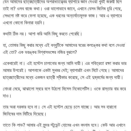
যেন আমাদের ছাত্রছাত্রীদের অপরাধতত্ত্বের ব্যাপারে জ্ঞান দেওয়া খুবই জরুরী ছিল
তাই না? ওসব বাজে কথা। ওরা ভালোভাবে জানে, এখানে যেসব জিনিষ চুরি গেছে,
সেগুলো নষ্ট করে ফেলা হয়েছে, এক ধরনের অন্তর্ঘাতমূলক কাজ। আর এ ব্যাপারে
এখনো কোনো কিনারা হয়নি।
কথাটা ঠিক নয়। আশা করি আমি কিছু করতে পেরেছি।
হা, তোমার কিছু করার মধ্যে এই বন্ধুটিকে আমাদের ঘরের কলঙ্কের কথা বলে দেওয়া
এই তো? এক ভয়ঙ্কর বিশ্বাসভঙ্গের নজির বুঝলে?
একেবারেই না। এই হস্টেল চালানোর জন্য আমি দায়ী। এর পবিত্রতা রক্ষা করার ভার
আমার উপরেই। আপনাকে একটা সুখবর দেই; ব্যাপারটা এখন মিটে গেছে। আমাদের
ছাত্রছাত্রীদের মধ্যে একজন ছাত্রী স্বীকার করেছে, সে এই দুষ্কর্মের জন্য দায়ী।
নোংরা মেয়ে, ঝাঝালো স্বরে বলে উঠলো মিসেস নিকোলেটিস। ওকে রাস্তায় বার করে
দাও।
তার অরা দরকার হবে না। সে এই হস্টেল ছেড়ে চলে যাচ্ছে। আর সব হারানো
জিনিষের দাম মিটিয়ে দিয়েছে।
তাতে কি লাভ? আমার এই সুন্দর স্টুডেন্ট হোমের এখন বদনাম হবে। কেউ আর এখানে