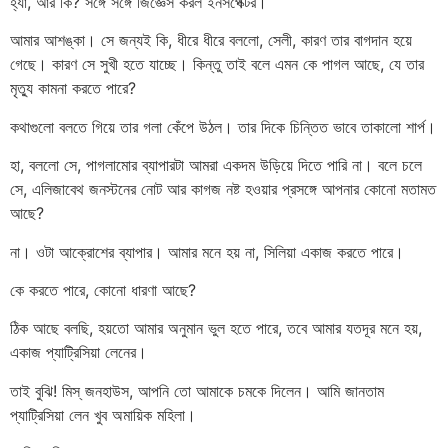
হ্যাঁ, আর কি? সঙ্গে সঙ্গে জিজ্ঞেস করল ইনসপেক্টর।
আমার আশঙ্কা। সে জন্যই কি, ধীরে ধীরে বললো, সেলী, কারণ তার বাগদান হয়ে
গেছে। কারণ সে সুখী হতে যাচ্ছে। কিন্তু তাই বলে এমন কে পাগল আছে, যে তার
মৃত্যু কামনা করতে পারে?
কথাগুলো বলতে গিয়ে তার গলা কেঁপে উঠল। তার দিকে চিন্তিত ভাবে তাকালো শার্প।
হা, বললো সে, পাগলামোর ব্যাপারটা আমরা একদম উড়িয়ে দিতে পারি না। বলে চলে
সে, এলিজাবেথ জনস্টনের নোট আর কাগজ নষ্ট হওয়ার প্রসঙ্গে আপনার কোনো মতামত
আছে?
না। ওটা আক্রোশের ব্যাপার। আমার মনে হয় না, সিলিয়া একাজ করতে পারে।
কে করতে পারে, কোনো ধারণা আছে?
ঠিক আছে বলছি, হয়তো আমার অনুমান ভুল হতে পারে, তবে আমার যতদূর মনে হয়,
একাজ প্যাট্রিসিয়া লেনের।
তাই বুঝি! মিস্ জনহাউস, আপনি তো আমাকে চমকে দিলেন। আমি জানতাম
প্যাট্রিসিয়া লেন খুব অমায়িক মহিলা।