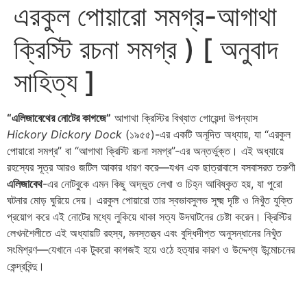
এরকুল পোয়ারো সমগ্র-আগাথা
ক্রিস্টি রচনা সমগ্র ) [ অনুবাদ
সাহিত্য ]
“এলিজাবেথের নোটের কাগজে”
আগাথা ক্রিস্টির বিখ্যাত গোয়েন্দা উপন্যাস
Hickory Dickory Dock
(১৯৫৫)-এর একটি অনূদিত অধ্যায়, যা “এরকুল
পোয়ারো সমগ্র” বা “আগাথা ক্রিস্টি রচনা সমগ্র”-এর অন্তর্ভুক্ত। এই অধ্যায়ে
রহস্যের সূত্র আরও জটিল আকার ধারণ করে—যখন এক ছাত্রাবাসে বসবাসরত তরুণী
এলিজাবেথ
-এর নোটবুকে এমন কিছু অদ্ভুত লেখা ও চিহ্ন আবিষ্কৃত হয়, যা পুরো
ঘটনার মোড় ঘুরিয়ে দেয়। এরকুল পোয়ারো তার স্বভাবসুলভ সূক্ষ্ম দৃষ্টি ও নিখুঁত যুক্তি
প্রয়োগ করে এই নোটের মধ্যে লুকিয়ে থাকা সত্য উদঘাটনের চেষ্টা করেন। ক্রিস্টির
লেখনশৈলীতে এই অধ্যায়টি রহস্য, মনস্তত্ত্ব এবং বুদ্ধিদীপ্ত অনুসন্ধানের নিখুঁত
সংমিশ্রণ—যেখানে এক টুকরো কাগজই হয়ে ওঠে হত্যার কারণ ও উদ্দেশ্য উন্মোচনের
কেন্দ্রবিন্দু।