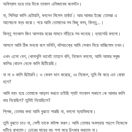
অবিশ্বাস ভরে তার দিকে তাকাল এলিজাবেথ জনস্টন।
না, সিলিয়া কালি ছেটায়নি, বললেন মিসেস হার্বার্ড। আর আমার ইচ্ছে তোমরা এ
আলোচনা বন্ধ করো। পরে আমি তোমাদের সব কিছু বলব, কিন্তু…।
কিন্তু গতকাল জিন আপনার ঘরের সামনে দাঁড়িয়ে সব শুনেছে। ভ্যালেরি বললো।
আসলে আমি ঠিক শুনবো বলে শুনিনি, ঘটনাচক্রে আমি সেখান দিয়ে যাচ্ছিলাম তখন।
এখন এসো বেশ, খোলাখুলি ভাবেই তাহলে বলি, নিজেল বললো, আমি আমার সবুজ
কালির বোতল থেকে কালি ছিটিয়েছি।
না না ও কালি ছিটায়নি। ও কেবল ভান করেছে, ওঃ নিজেল, তুমি কি করে এত বোকা
হলে?
আমি মহৎ হয়ে তোমাকে আড়াল করতে চাইছি প্যাট গতকাল সকালে কে আমার কালি
ধার নিয়েছিল? তুমিই নিয়েছিলে?
প্লিজ, তোমার কথা আমি বুঝতে পারছি না, বললো অ্যাকিমবো।
তুমি বুঝতে চাও না, সেলী তাকে কটাক্ষ করল। আমি তোমার অবস্থায় পড়লে নিজেকে
গুটিয়ে রাখতাম। চোরের মায়ের বড় গলা করে চিৎকার করতাম না।