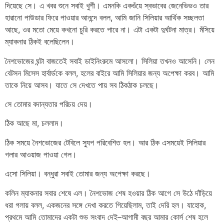
দিয়েছে সে। এ খবর শুনে সবাই খুশী। এমনকি একগুঁয়ে স্বভাবের জেনেভিভও তার
হারানো পাউডার ফিরে পাওয়ার আনন্দে বলল, আমি জানি সিলিয়ার আর্থিক সচ্ছলতা
আছে, ওর মতো মেয়ে কখনো চুরি করতে পারে না। এটা একটা দুর্ঘটনা মাত্র। মঁসিয়ে
ম্যাকনার ঠিকই বলেছিলেন।
নৈশভোজের ঘন্টা বাজতেই সবাই ডাইনিংরুমে আসলো। সিলিয়া তখনও আসেনি। লেন
বেটসন মিসেস হার্বার্ডকে বলল, হলের বাইরে আমি সিলিয়ার জন্য অপেক্ষা করব। আমি
তাকে নিয়ে আসব। যাতে সে দেখতে পায় সব ঠিকঠাক চলছে।
সে তোমার বদান্যতার পরিচয় দেয়।
ঠিক আছে মা, চললাম।
ঠিক সময়ে নৈশভোজের টেবিলে স্যুপ পরিবেশিত হল। আর ঠিক এসময়েই সিলিয়ার
গলার আওয়াজ পাওয়া গেল।
এসো সিলিয়া। বন্ধুরা সবাই তোমার জন্য অপেক্ষা করছে।
কলিন ম্যাকনার সবার শেষে এল। নৈশভোজ শেষ হওয়ার ঠিক আগে সে উঠে দাঁড়িয়ে
ধরা গলায় বলল, একজনের সঙ্গে দেখা করতে গিয়েছিলাম, তাই দেরি হল। যাহোক,
প্রথমে আমি তোমাদের একটা শুভ সংবাদ দেই–আগামী বছর আমার কোর্স শেষ হলে