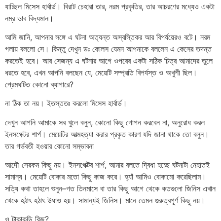
যাচ্ছিল মিসেস হার্বার্ড। বিরাট চেহারা তার, নরম প্রকৃতির, তার আচরণের মধ্যেও একটা
নম্র ভাব বিদ্যমান।
আমি জানি, আপনার সঙ্গে এ ঘটনা অত্যন্ত অস্বস্তিকর আর বিপর্যয়েরও বটে। নরম
গলায় বললো সে। কিন্তু দেখুন ডঃ কোলস যেমন আপনাকে বললেন এ কেসের তদন্ত
করতেই হবে। আর সেজন্য এ ঘটনার আগে ওপরের একটা সঠিক চিত্র আমাদের তুলে
ধরতে হবে, এখন আপনি বলছেন যে, মেয়েটি সম্প্রতি বিপর্যস্ত ও অখুশী ছিল।
প্রেমঘটিত কোনো ব্যাপারে?
না ঠিক তা নয়। ইতস্ততঃ করলো মিসেস হার্বার্ড।
দেখুন আপনি আমাকে সব খুলে বলুন, কোনো কিছু গোপন করবেন না, অনুরোধ করল
ইনসপেক্টর শার্প। মেয়েটির আত্মহত্যা করার প্রকৃত কারণ যদি জানা থাকে তো বলুন।
তার গর্ভবতী হওয়ার কোনো সম্ভাবনা
আদৌ সেরকম কিছু নয়। ইনসপেক্টর শার্প, আমার বলতে দ্বিধা হচ্ছে ঘটনাটা নেহাতই
সামান্য। মেয়েটি বোকার মতো কিছু কাজ করে। হ্যাঁ আমিও বোকামো করেছিলাম।
সত্যি কথা তাহলে শুনুন–গত তিনমাসে বা তার কিছু আগে থেকে কতগুলো জিনিস এখান
থেকে হঠাৎ হঠাৎ উধাও হয়। সামান্যই জিনিস। মানে তেমন গুরুত্বপূর্ণ কিছু নয়।
ও টাকাকড়ি কিছু?