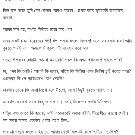
জিন মনে হচ্ছে তুমি যেন জেহাদ ঘোষণা করছো। রাগত ভাবে ভ্যালেরি জনহাউস
বললো।
আমার মনে হয়, কথাটা নির্দয়ের মতো হয়ে গেল।
এমন একটা চরম বিদ্রোহের শর্ত! কঁপা গলায় বললো নিজেল! এতো সব বলার কারণ আমি
বুঝতে পারছি না। অক্সফোর্ড গ্রুপ এটা ব্যবহার করে আর
ওহো, ঈশ্বরের দোহাই, আমরা অক্সফোর্ড গ্রুপ কি এখন প্রাতঃরাশ সারতে পারি?
মা, এসব কি শুনছি? আপনি কি বলেন, সত্যি কি সিলিয়া এসব জিনিষ চুরি করতে পারে?
এজন্যই কি সে প্রাতঃরাশে যোগ দেয়নি?
মাঝখান থেকে মিঃ অ্যাকিমবো বলে উঠলো, আমি কিছুই বুঝতে পারছি না।
এ ব্যাপারে কেউ তাকে কিছু জানাল না। সবাই নিজেদের কথায় চিন্তিত।
সত্যি কথা বলতে কি জানো, আমি একেবারেই অবাক হইনি, ধীরে ধীরে বললো সেলী।
সব সময়ে আমার এরকমই একটা ধারণা ছিল…
তার মানে তুমি বলতে চাইছ যে, আমার নোটে সিলিয়াই কালি ছিটিয়ে দিয়েছিল?