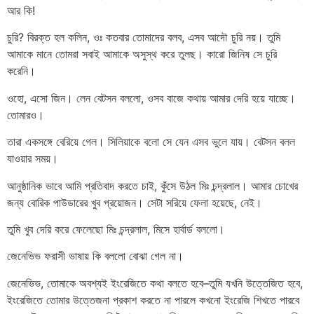
আর কি!
চুরি? বিরক্ত হল কলিন, ওঃ কতবার তোমাদের বলব, এসব আদৌ চুরি নয়। তুমি
আমাকে মানে তোমরা সবাই আমাকে অসুস্থ করে তুলছ। কারো জিনিষ সে চুরি
করেনি।
ওহো, এসো জিন। লেন বেটসন বললো, ওসব বাজে কথায় আমার দেরি হয়ে যাচ্ছে।
তোমারও।
তারা একসঙ্গে বেরিয়ে গেল। সিলিয়াকে বলো সে যেন এসব ভুলে যায়। বেটসন বলল
যাওয়ার সময়।
আনুষ্ঠানিক ভাবে আমি প্রতিবাদ করতে চাই, কুঁসে উঠল মিঃ চন্দ্রলাল। আমার চোখের
জন্য বোরিক পাউডারের খুব প্রয়োজন। সেটা সরিয়ে ফেলা হয়েছে, নেই।
তুমি খুব দেরি করে ফেলেছো মিঃ চন্দ্রলাল, মিসে হার্বার্ড বললো।
জেনেভিভ ফরাসী ভাষায় কি বললো বোঝা গেল না।
জেনেভিভ, তোমাকে অবশ্যই ইংরেজিতে কথা বলতে হবে–তুমি যখনি উত্তেজিত হবে,
ইংরেজিতে তোমার উত্তেজনা প্রকাশ করতে না পারলে কখনো ইংরেজি শিখতে পারবে