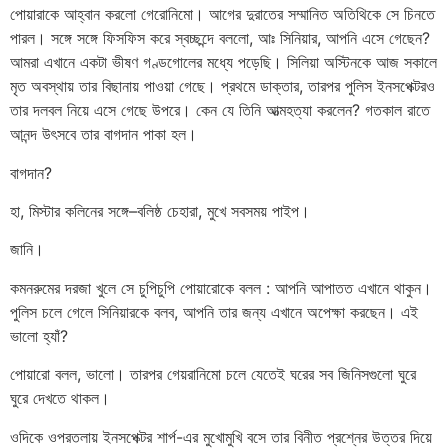
পোয়ারাকে আহ্বান করলো গেরোনিমো। আগের দুরাতের সম্মানিত অতিথিকে সে চিনতে
পারল। সঙ্গে সঙ্গে ফিসফিস করে স্বচ্ছন্দে বললো, আঃ সিনিয়ার, আপনি এসে গেছেন?
আমরা এখানে একটা ভীষণ গণ্ডগোলের মধ্যে পড়েছি। সিলিয়া অস্টিনকে আজ সকালে
মৃত অবস্থায় তার বিছানায় পাওয়া গেছে। প্রথমে ডাক্তার, তারপর পুলিস ইনসপেক্টরও
তার দলবল নিয়ে এসে গেছে উপরে। কেন যে তিনি আত্মহত্যা করলেন? গতকাল রাতে
আনন্দ উৎসবে তার বাগদান পাকা হল।
বাগদান?
হা, মিস্টার কলিনের সঙ্গে–বলিষ্ঠ চেহারা, মুখে সবসময় পাইপ।
জানি।
কমনরুমের দরজা খুলে সে চুপিচুপি পোয়ারোকে বলল : আপনি আপাতত এখানে থাকুন।
পুলিস চলে গেলে সিনিয়ারকে বলব, আপনি তার জন্য এখানে অপেক্ষা করছেন। এই
ভালো হ্যাঁ?
পোয়ারো বলল, ভালো। তারপর গেয়রানিমো চলে যেতেই ঘরের সব জিনিসগুলো ঘুরে
ঘুরে দেখতে থাকল।
ওদিকে ওপরতলায় ইনসপেক্টর শার্প-এর মুখোমুখি বসে তার বিনীত প্রশ্নের উত্তর দিয়ে