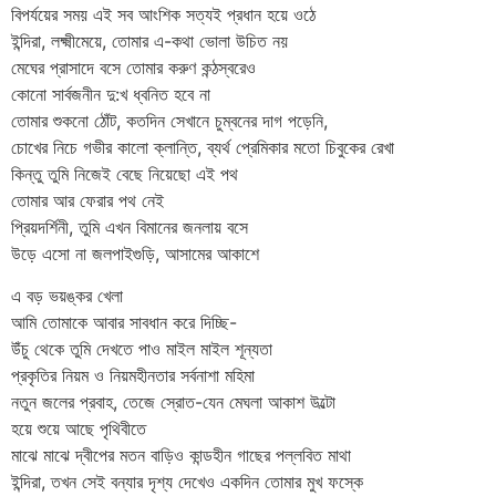
বিপর্যয়ের সময় এই সব আংশিক সত্যই প্রধান হয়ে ওঠে
ইন্দিরা, লক্ষ্মীমেয়ে, তোমার এ-কথা ভোলা উচিত নয়
মেঘের প্রাসাদে বসে তোমার করুণ কন্ঠস্বরেও
কোনো সার্বজনীন দু:খ ধ্বনিত হবে না
তোমার শুকনো ঠোঁট, কতদিন সেখানে চুম্বনের দাগ পড়েনি,
চোখের নিচে গভীর কালো ক্লান্তি, ব্যর্থ প্রেমিকার মতো চিবুকের রেখা
কিন্তু তুমি নিজেই বেছে নিয়েছো এই পথ
তোমার আর ফেরার পথ নেই
প্রিয়দর্শিনী, তুমি এখন বিমানের জনলায় বসে
উড়ে এসো না জলপাইগুড়ি, আসামের আকাশে
এ বড় ভয়ঙ্কর খেলা
আমি তোমাকে আবার সাবধান করে দিচ্ছি-
উঁচু থেকে তুমি দেখতে পাও মাইল মাইল শূন্যতা
প্রকৃতির নিয়ম ও নিয়মহীনতার সর্বনাশা মহিমা
নতুন জলের প্রবাহ, তেজে স্রোত-যেন মেঘলা আকাশ উল্টো
হয়ে শুয়ে আছে পৃথিবীতে
মাঝে মাঝে দ্বীপের মতন বাড়িও কান্ডহীন গাছের পল্লবিত মাথা
ইন্দিরা, তখন সেই বন্যার দৃশ্য দেখেও একদিন তোমার মুখ ফস্কে