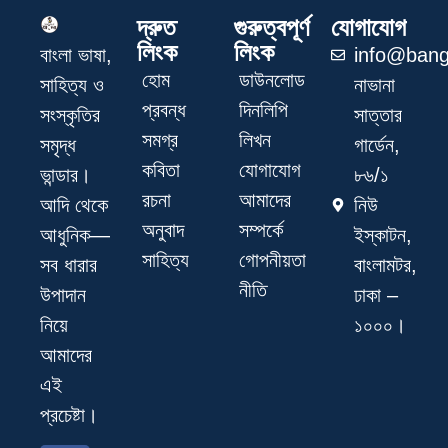
দ্রুত
গুরুত্বপূর্ণ
যোগাযোগ
লিংক
লিংক
info@bang
বাংলা ভাষা,
হোম
ডাউনলোড
নাভানা
সাহিত্য ও
প্রবন্ধ
দিনলিপি
সাত্তার
সংস্কৃতির
সমগ্র
লিখন
গার্ডেন,
সমৃদ্ধ
কবিতা
যোগাযোগ
৮৬/১
ভান্ডার।
রচনা
আমাদের
নিউ
আদি থেকে
অনুবাদ
সম্পর্কে
ইস্কাটন,
আধুনিক—
সাহিত্য
গোপনীয়তা
বাংলামটর,
সব ধারার
নীতি
ঢাকা –
উপাদান
১০০০।
নিয়ে
আমাদের
এই
প্রচেষ্টা।