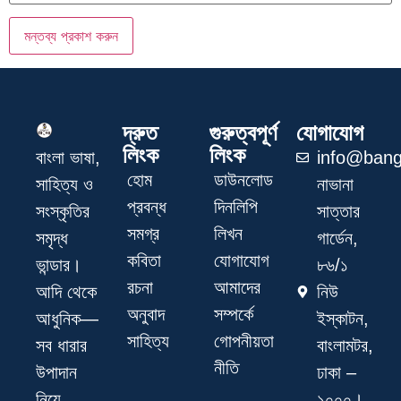
দ্রুত
গুরুত্বপূর্ণ
যোগাযোগ
লিংক
লিংক
info@bang
বাংলা ভাষা,
হোম
ডাউনলোড
নাভানা
সাহিত্য ও
প্রবন্ধ
দিনলিপি
সাত্তার
সংস্কৃতির
সমগ্র
লিখন
গার্ডেন,
সমৃদ্ধ
কবিতা
যোগাযোগ
৮৬/১
ভান্ডার।
রচনা
আমাদের
নিউ
আদি থেকে
অনুবাদ
সম্পর্কে
ইস্কাটন,
আধুনিক—
সাহিত্য
গোপনীয়তা
বাংলামটর,
সব ধারার
নীতি
ঢাকা –
উপাদান
১০০০।
নিয়ে