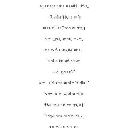
কারে দ্বারে দ্বারে কর হানি মাগিছে,
এই সৌরভবিহ্বল রজনী
কার চরণে ধরণীতলে জাগিছে।
ওগো সুন্দর, বল্লভ, কান্ত,
তব গম্ভীর আহ্বান কারে।
‘আহা আজি এই বসন্তে,
এতো ফুল ফোঁটে,
এতো বাঁশি বাজে এতো পাখি গায়।’
‘বসন্ত এলো এলো এলোরে,
পঞ্চম স্বরে কোকিল কুহুরে।’
‘বসন্ত আজ আসলো ধরায়,
ফুল ফুটেছে বনে বনে,