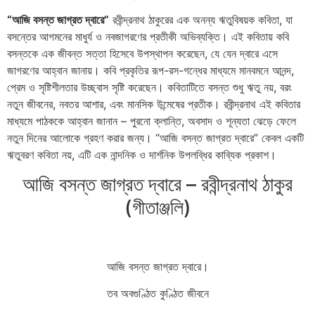
“আজি বসন্ত জাগ্রত দ্বারে”
রবীন্দ্রনাথ ঠাকুরের এক অনন্য ঋতুবিষয়ক কবিতা, যা
বসন্তের আগমনের মাধুর্য ও নবজাগরণের প্রতীকী অভিব্যক্তি। এই কবিতায় কবি
বসন্তকে এক জীবন্ত সত্তা হিসেবে উপস্থাপন করেছেন, যে যেন দ্বারে এসে
জাগরণের আহ্বান জানায়। কবি প্রকৃতির রূপ-রস-গন্ধের মাধ্যমে মানবমনে আনন্দ,
প্রেম ও সৃষ্টিশীলতার উচ্ছ্বাস সৃষ্টি করেছেন। কবিতাটিতে বসন্ত শুধু ঋতু নয়, বরং
নতুন জীবনের, নবতর আশার, এবং মানসিক উন্মেষের প্রতীক। রবীন্দ্রনাথ এই কবিতার
মাধ্যমে পাঠককে আহ্বান জানান – পুরনো ক্লান্তি, অবসাদ ও শূন্যতা ঝেড়ে ফেলে
নতুন দিনের আলোকে গ্রহণ করার জন্য। “আজি বসন্ত জাগ্রত দ্বারে” কেবল একটি
ঋতুবরণ কবিতা নয়, এটি এক নান্দনিক ও দার্শনিক উপলব্ধির কাব্যিক প্রকাশ।
আজি বসন্ত জাগ্রত দ্বারে – রবীন্দ্রনাথ ঠাকুর
(গীতাঞ্জলি)
আজি বসন্ত জাগ্রত দ্বারে।
তব অবগুণ্ঠিত কুণ্ঠিত জীবনে