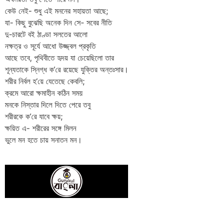
কেউ নেই- শুধু এই মননের সহায়তা আছে;
যা- কিছু বুঝেছি অনেক দিন সে- সবের নীতি
দু-চারটে বই ঠাণ্ডা সলতের আলো
নক্ষত্র ও সূর্যে আধো উজ্জ্বল প্রকৃতি
আছে তবে, পৃথিবীতে হৃদয় যা চেয়েছিলো তার
শূন্যতাকে স্নিগ্ধ ক’রে রয়েছে যুক্তির অন্তঃসার।
শরীর নির্বল হ’য়ে যেতেছে কেবলি;
ক্রমে আরো ক্ষমাহীন কঠিন সময়
মনকে নিস্তার দিলে দিতে পেরে তবু
শরীরকে ক’রে যাবে ক্ষয়;
ক্ষয়িত এ- শরীরের সঙ্গে মিলন
ভুলে মন হতে চায় সনাতন মন।