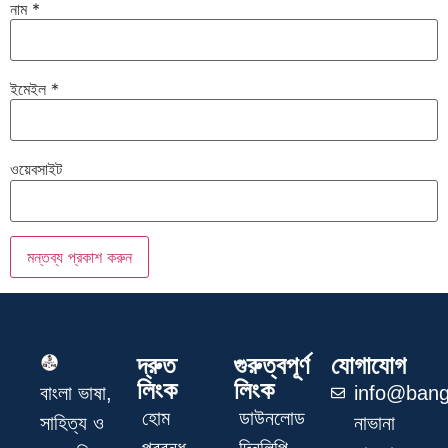
নাম
*
ইমেইল
*
ওয়েবসাইট
দ্রুত
গুরুত্বপূর্ণ
যোগাযোগ
লিংক
লিংক
info@bang
বাংলা ভাষা,
হোম
ডাউনলোড
নাভানা
সাহিত্য ও
প্রবন্ধ
দিনলিপি