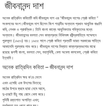
জীবনানন্দ দাশ
অনেক রাত্রিদিন কবিতাটি কবি জীবনানন্দ দাশ এর “জীবনানন্দ দাশের শ্রেষ্ঠ কবিতা ”
সংকলনের অংশ।জীবনানন্দ দাশ ছিলেন বিংশ শতাব্দীর অন্যতম প্রধান আধুনিক বাঙালি
কবি, লেখক ও প্রাবন্ধিক। তিনি বাংলা কাব্যে আধুনিকতার পথিকৃতদের মধ্যে
অন্যতম। জীবনানন্দের বনলতা সেন কাব্যগ্রন্থ নিখিলবঙ্গ রবীন্দ্রসাহিত্য সম্মেলনে
পুরস্কৃত (১৯৫৩) হয়। ১৯৫৫ সালে শ্রেষ্ঠ কবিতা গ্রন্থটি ভারত সরকারের সাহিত্য
আকাদেমি পুরস্কার লাভ করে। জীবনানন্দ দাশের বিখ্যাত কাব্যগ্রন্থগুলোর মাঝে
রয়েছে রূপসী বাংলা, বনলতা সেন, মহাপৃথিবী, বেলা অবেলা কালবেলা, শ্রেষ্ঠ কবিতা
ইত্যাদি।
অনেক রাত্রিদিন কবিতা – জীবনানন্দ দাশ
অনেক রাত্রিদিন ক্ষয় ক’রে ফেলে
এখন এসেছি এক উৎসের ভিতরে;
মাঠের উপরে ক্রমে ছায়া নেমে আসে,
দু-চারটে উঁচু গাছ রোদে খেলা করে।
পৃথিবী রক্তপাত অশান্তি এখন;
অর্থময়তা তবু পেতে পারে মন।