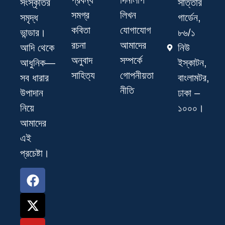
সাত্তার
সংস্কৃতির
সমগ্র
লিখন
গার্ডেন,
সমৃদ্ধ
কবিতা
যোগাযোগ
৮৬/১
ভান্ডার।
রচনা
আমাদের
নিউ
আদি থেকে
অনুবাদ
সম্পর্কে
ইস্কাটন,
আধুনিক—
সাহিত্য
গোপনীয়তা
বাংলামটর,
সব ধারার
নীতি
ঢাকা –
উপাদান
১০০০।
নিয়ে
আমাদের
এই
প্রচেষ্টা।