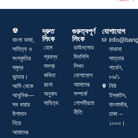
দ্রুত
গুরুত্বপূর্ণ
যোগাযোগ
লিংক
লিংক
info@bang
বাংলা ভাষা,
হোম
ডাউনলোড
নাভানা
সাহিত্য ও
প্রবন্ধ
দিনলিপি
সাত্তার
সংস্কৃতির
সমগ্র
লিখন
গার্ডেন,
সমৃদ্ধ
কবিতা
যোগাযোগ
৮৬/১
ভান্ডার।
রচনা
আমাদের
নিউ
আদি থেকে
অনুবাদ
সম্পর্কে
ইস্কাটন,
আধুনিক—
সাহিত্য
গোপনীয়তা
বাংলামটর,
সব ধারার
নীতি
ঢাকা –
উপাদান
১০০০।
নিয়ে
আমাদের