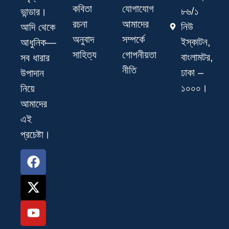
কবিতা
যোগাযোগ
৮৬/১
ভান্ডার।
রচনা
আমাদের
নিউ
আদি থেকে
অনুবাদ
সম্পর্কে
ইস্কাটন,
আধুনিক—
সাহিত্য
গোপনীয়তা
বাংলামটর,
সব ধারার
নীতি
ঢাকা –
উপাদান
১০০০।
নিয়ে
আমাদের
এই
প্রচেষ্টা।