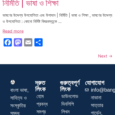
নির্মিতি | ভাষা ও শিক্ষা
ভাষণের উদ্দেশ্য উপযোগিতা এবং উপাদান | নির্মিতি | ভাষা ও শিক্ষা , ভাষণের উদ্দেশ্য
ও উপযোগিতা : কোনো নির্দিষ্ট বিষয়বস্তুকে …
Read more
Facebook
Mastodon
Email
Share
Next
→
দ্রুত
গুরুত্বপূর্ণ
যোগাযোগ
লিংক
লিংক
info@bang
বাংলা ভাষা,
হোম
ডাউনলোড
নাভানা
সাহিত্য ও
প্রবন্ধ
দিনলিপি
সাত্তার
সংস্কৃতির
সমগ্র
লিখন
গার্ডেন,
সমৃদ্ধ