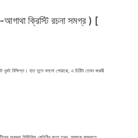
গাথা ক্রিস্টি রচনা সমগ্র ) [
 খুবই বিক্ষিপ্ত। হাত তুলে বললো পোয়ারো, এ চিঠিটা তেমন জরুরী
লেটিসের অবস্থা হিস্টিরিয়া রোগিণীর মতো তখন, আমাকে সামলাতে