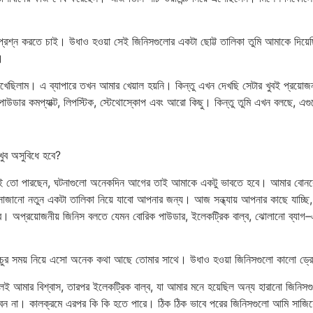
্রশ্ন করতে চাই। উধাও হওয়া সেই জিনিসগুলোর একটা ছোট্ট তালিকা তুমি আমাকে দিয়ে
।
 লিখেছিলাম। এ ব্যাপারে তখন আমার খেয়াল হয়নি। কিন্তু এখন দেখছি সেটার খুবই প্র
, পাউডার কমপ্যাক্ট, লিপস্টিক, স্টেথোস্কোপ এবং আরো কিছু। কিন্তু তুমি এখন বলছে, এ
ুব অসুবিধে হবে?
। বুঝতেই তো পারছেন, ঘটনাগুলো অনেকদিন আগের তাই আমাকে একটু ভাবতে হবে। আমার
জানো নতুন একটা তালিকা নিয়ে যাবো আপনার জন্য। আজ সন্ধ্যায় আপনার কাছে যাচ্ছি,
ে। অপ্রয়োজনীয় জিনিস বলতে যেমন বোরিক পাউডার, ইলেকট্রিক বাল্ব, ঝোলানো ব্যাগ–এগ
প্রচুর সময় নিয়ে এসো অনেক কথা আছে তোমার সাথে। উধাও হওয়া জিনিসগুলো কালো ড্র
 বলেই আমার বিশ্বাস, তারপর ইলেকট্রিক বাল্ব, যা আমার মনে হয়েছিল অন্য হারানো জিনিসগ
লবেন না। কালক্রমে এরপর কি কি হতে পারে। ঠিক ঠিক ভাবে পরের জিনিসগুলো আমি সাজ