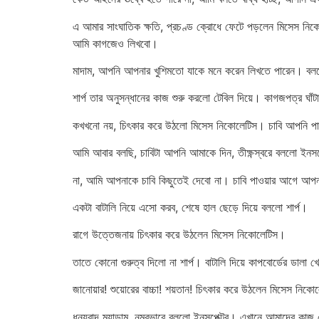
এ আমার সাংঘাতিক ক্ষতি, প্রচণ্ড ক্রোধে ফেটে পড়লেন মিসেস নি
আমি কাগজেও লিখবো।
মাদাম, আপনি আপনার খুশিমতো যাকে মনে করেন লিখতে পারেন। বলল
শার্প তার অনুসন্ধানের কাজ শুরু করলো টেবিল দিয়ে। কাগজপত্র ঘা
কখখনো নয়, চিৎকার করে উঠলো মিসেস নিকোলেটিস। চাবি আপনি পাবেন
আমি আবার বলছি, চাবিটা আপনি আমাকে দিন, তীক্ষ্ণস্বরে বললো ইনস
না, আমি আপনাকে চাবি কিছুতেই দেবো না। চাবি পাওয়ার আগে আপনা
একটা বাটালি নিয়ে এসো করব, শেষে হাল ছেড়ে দিয়ে বললো শার্প।
রাগে উত্তেজনায় চিৎকার করে উঠলেন মিসেস নিকোলেটিস।
তাতে কোনো গুরুত্ব দিলো না শার্প। বাটালি দিয়ে কাপবোর্ডের ডালা
জানোয়ার! শুয়োরের বাচ্চা! শয়তান! চিৎকার করে উঠলেন মিসেস নিক
ধন্যবাদ ম্যাডাম, নম্রভাবে বললো ইনসপেক্টর। এখানে আমাদের কাজ 