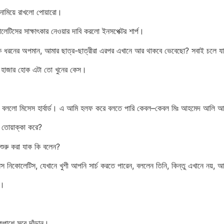
নামিয়ে রাখলো পোয়ারো।
কোলেটিসের সাক্ষাৎকার নেওয়ার দাবি করলো ইনসপেক্টর শার্প।
ক ধরনের অপমান, আমার ছাত্র-ছাত্রীরা এরপর এখানে আর থাকবে ভেবেছো? সবাই চলে য
া। হাজার হোক এটা তো খুনের কেস।
লো মিসেস হার্বার্ড। এ আমি হলফ করে বলতে পারি কেবল–কেবল মিঃ আহমেদ আলি আর মি
 তোয়াক্কা করে?
শুরু করা যাক কি বলেন?
সেস নিকোলেটিস, যেখানে খুশী আপনি সার্চ করতে পারেন, বললেন তিনি, কিন্তু এখানে নয়, 
ে।
পাশে সরে দাঁড়ান।