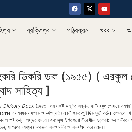
িত্য
ব্যক্তিত্ব
পাঠ্যক্রম
খবর
আ
িকরি ডিকরি ডক (১৯৫৫) ( এরকুল 
ুবাদ সাহিত্য ]
y Dickory Dock
(১৯৫৫)-এর একটি অনূদিত অধ্যায়, যা “এরকুল পোয়ারো সমগ্র” ব
স লেমন
-এর মধ্যকার সম্পর্ক ও কর্মপদ্ধতির একটি গুরুত্বপূর্ণ দিক ফুটে ওঠে। পোয়ারো, যি
ষ্ট তথ্য, অদ্ভুত শব্দচয়ন এবং সূক্ষ্ম ইঙ্গিতগুলো ধীরে ধীরে হত্যাকাণ্ডের গভীরতর সূত্
করেছেন, যা গল্পের রহস্যঘন আবহকে আরও গভীর ও আকর্ষণীয় করে তোলে।