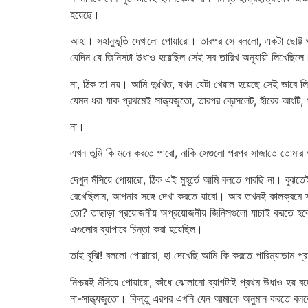
হয়েছে।
আহা। সহানুভূতি দেখালো পোয়ারো। তারপর সে বললো, একটা ছোট্ট প
যেদিন যে জিনিসটা উধাও হয়েছিল সেই সব তারিখ অনুযায়ী লিখেছিলে
না, ঠিক তা নয়। আমি দুঃখিত, যখন যেটা খেয়াল হয়েছে সেই ভাবে
যেমন ধরা যাক প্রথমেই সান্ধ্যজুতো, তারপর ব্রেসলেট, হীরের আংটি
না।
এখন তুমি কি মনে করতে পারো, নাকি সেগুলো পরপর সাজাতে তোমার খ
দেখুন মঁসিয়ে পোয়ারো, ঠিক এই মুহূর্তে আমি বলতে পারছি না
রেখেছিলাম, আপনার সঙ্গে দেখা করতে যাবো। আর তখনই কালক্রমে সা
তো? তাছাড়া প্রয়োজনীয় অপ্রয়োজনীয় জিনিসগুলো যাচাই করতে হব
এগুলোর ব্যাপারে চিন্তা করা হয়েছিল।
তাই বুঝি! বললো পোয়ারো, হা দেখেছি আমি কি করতে পারিম্যাডাম 
নিশ্চয়ই মঁসিয়ে পোয়ারো, কাঁধে ঝোলানো ব্যাগটাই প্রথম উধাও হয়
না-সান্ধ্যজুতো। কিন্তু এরপর এখনি যেন আমাকে অনুমান করতে ব