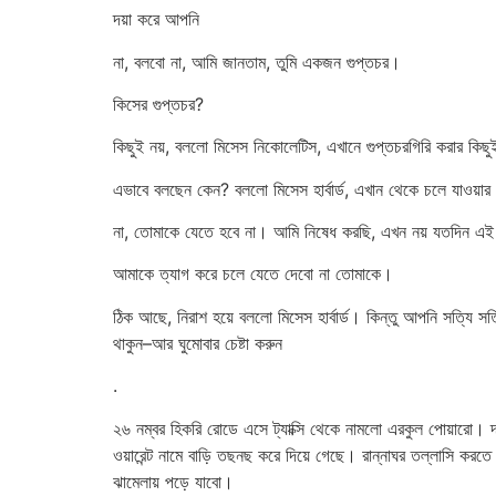
দয়া করে আপনি
না, বলবো না, আমি জানতাম, তুমি একজন গুপ্তচর।
কিসের গুপ্তচর?
কিছুই নয়, বললো মিসেস নিকোলেটিস, এখানে গুপ্তচরগিরি করার কিছ
এভাবে বলছেন কেন? বললো মিসেস হার্বার্ড, এখান থেকে চলে যাওয
না, তোমাকে যেতে হবে না। আমি নিষেধ করছি, এখন নয় যতদিন এই প
আমাকে ত্যাগ করে চলে যেতে দেবো না তোমাকে।
ঠিক আছে, নিরাশ হয়ে বললো মিসেস হার্বার্ড। কিন্তু আপনি সত্যি
থাকুন–আর ঘুমোবার চেষ্টা করুন
.
২৬ নম্বর হিকরি রোডে এসে ট্যাক্সি থেকে নামলো এরকুল পোয়ারো। দ
ওয়ারেন্ট নামে বাড়ি তছনছ করে দিয়ে গেছে। রান্নাঘর তল্লাসি 
ঝামেলায় পড়ে যাবো।