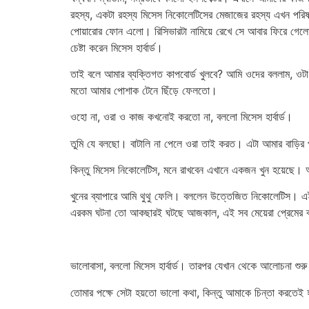
রহস্য, একটা রহস্য মিসেস নিকোলেটিসের মেজাজের রহস্য এখন পরিষ্ক
পোয়ারোর ফোন এলো। রিসিভারটা নামিয়ে রেখে সে আবার ফিরে গেল
চেষ্টা করেন মিসেস হার্বার্ড।
তাই বলে আমার ব্যক্তিগত কাপবোর্ড খুলবে? আমি ওদের বললাম, ওটা আ
মতো আমার পোশাক টেনে ছিঁড়ে ফেলতো।
ওহো না, ওরা ও কাজ কখনোই করতো না, বললো মিসেস হার্বার্ড।
তুমি যে বলছো। বাটালি না পেলে ওরা তাই করত। এটা আমার বাড়ির প
কিন্তু মিসেস নিকোলেটিস, মনে রাখবেন এখানে একজন খুন হয়েছে।
খুনের ব্যাপারে আমি থুথু ফেলি। বললেন উত্তেজিত নিকোলেটিস। এই বাচ
এরকম ঘটনা তো আকছারই ঘটছে আজকাল, এই সব মেয়েরা প্রেমের ব্য
ভালোবাসা, বললো মিসেস হার্বার্ড। তারপর যেখান থেকে আলোচনা শুর
তোমার পক্ষে সেটা হয়তো ভালো কথা, কিন্তু আমাকে চিন্তা করতেই 