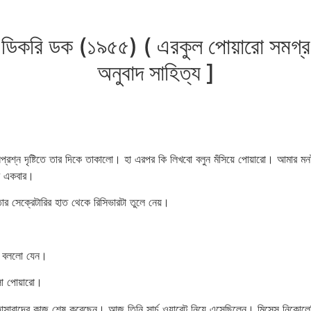
ডিকরি ডক (১৯৫৫) ( এরকুল পোয়ারো সমগ্র-আ
অনুবাদ সাহিত্য ]
শ্ন দৃষ্টিতে তার দিকে তাকালো। হা এরপর কি লিখবো বলুন মঁসিয়ে পোয়ারো। আমার মনটা
বে একবার।
তার সেক্রেটারির হাত থেকে রিসিভারটা তুলে নেয়।
ুলো বললো যেন।
লো পোয়ারো।
র জিজ্ঞাসাবাদের কাজ শেষ করেছেন। আজ তিনি সার্চ ওয়ারেন্ট নিয়ে এসেছিলেন। মিসেস নিকো