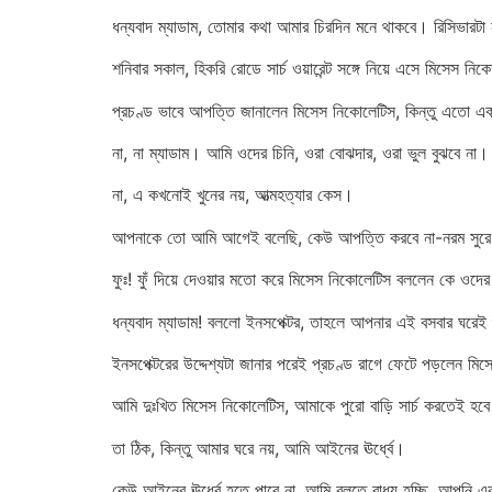
ধন্যবাদ ম্যাডাম, তোমার কথা আমার চিরদিন মনে থাকবে। রিসিভারটা 
শনিবার সকাল, হিকরি রোডে সার্চ ওয়ারেন্ট সঙ্গে নিয়ে এসে মিসেস নি
প্রচণ্ড ভাবে আপত্তি জানালেন মিসেস নিকোলেটিস, কিন্তু এতো এ
না, না ম্যাডাম। আমি ওদের চিনি, ওরা বোঝদার, ওরা ভুল বুঝবে ন
না, এ কখনোই খুনের নয়, আত্মহত্যার কেস।
আপনাকে তো আমি আগেই বলেছি, কেউ আপত্তি করবে না-নরম সুরে বল
ফুঃ! ফুঁ দিয়ে দেওয়ার মতো করে মিসেস নিকোলেটিস বললেন কে ওদের
ধন্যবাদ ম্যাডাম! বললো ইনসপেক্টর, তাহলে আপনার এই বসবার ঘরেই 
ইনসপেক্টরের উদ্দেশ্যটা জানার পরেই প্রচণ্ড রাগে ফেটে পড়লেন মি
আমি দুঃখিত মিসেস নিকোলেটিস, আমাকে পুরো বাড়ি সার্চ করতেই হব
তা ঠিক, কিন্তু আমার ঘরে নয়, আমি আইনের ঊর্ধ্বে।
কেউ আইনের ঊর্ধ্বে হতে পারে না, আমি বলতে বাধ্য হচ্ছি, আপনি এক