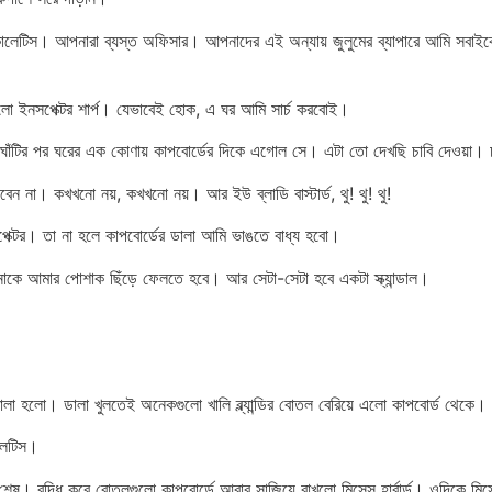
কোলেটিস। আপনারা ব্যস্ত অফিসার। আপনাদের এই অন্যায় জুলুমের ব্যাপারে আমি সবাইকে
ো ইনসপেক্টর শার্প। যেভাবেই হোক, এ ঘর আমি সার্চ করবোই।
ঁটাঘাঁটির পর ঘরের এক কোণায় কাপবোর্ডের দিকে এগোল সে। এটা তো দেখছি চাবি দেওয়া। 
 না। কখখনো নয়, কখখনো নয়। আর ইউ ব্লাডি বাস্টার্ড, থু! থু! থু!
পেক্টর। তা না হলে কাপবোর্ডের ডালা আমি ভাঙতে বাধ্য হবো।
কে আমার পোশাক ছিঁড়ে ফেলতে হবে। আর সেটা-সেটা হবে একটা স্ক্যান্ডাল।
 খোলা হলো। ডালা খুলতেই অনেকগুলো খালি ব্ল্যান্ডির বোতল বেরিয়ে এলো কাপবোর্ড থেকে।
োলেটিস।
শেষ। বুদ্ধি করে বোতলগুলো কাপবোর্ডে আবার সাজিয়ে রাখলো মিসেস হার্বার্ড। ওদিকে ম