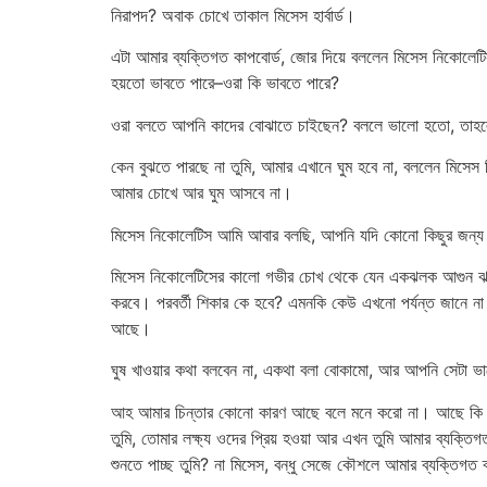
নিরাপদ? অবাক চোখে তাকাল মিসেস হার্বার্ড।
এটা আমার ব্যক্তিগত কাপবোর্ড, জোর দিয়ে বললেন মিসেস নিকোল
হয়তো ভাবতে পারে–ওরা কি ভাবতে পারে?
ওরা বলতে আপনি কাদের বোঝাতে চাইছেন? বললে ভালো হতো, তাহল
কেন বুঝতে পারছে না তুমি, আমার এখানে ঘুম হবে না, বললেন মিসে
আমার চোখে আর ঘুম আসবে না।
মিসেস নিকোলেটিস আমি আবার বলছি, আপনি যদি কোনো কিছুর জন্য 
মিসেস নিকোলেটিসের কালো গভীর চোখ থেকে যেন একঝলক আগুন ঝরে প
করবে। পরবর্তী শিকার কে হবে? এমনকি কেউ এখনো পর্যন্ত জানে না 
আছে।
ঘুষ খাওয়ার কথা বলবেন না, একথা বলা বোকামো, আর আপনি সেটা ভাল
আহ আমার চিন্তার কোনো কারণ আছে বলে মনে করো না। আছে কি নেই 
তুমি, তোমার লক্ষ্য ওদের প্রিয় হওয়া আর এখন তুমি আমার ব্যক্তি
শুনতে পাচ্ছ তুমি? না মিসেস, বন্ধু সেজে কৌশলে আমার ব্যক্তিগত