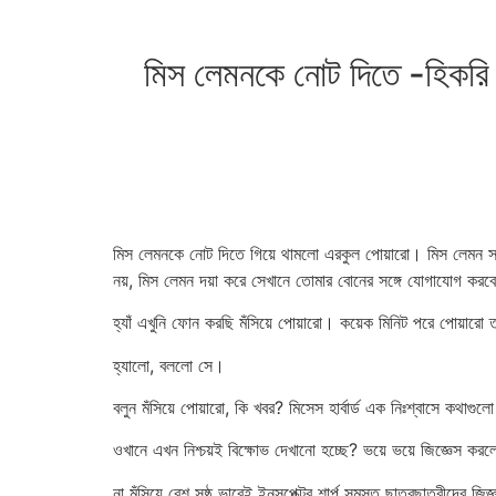
মিস লেমনকে নোট দিতে -হিকরি 
মিস লেমনকে নোট দিতে গিয়ে থামলো এরকুল পোয়ারো। মিস লেমন সপ্র
নয়, মিস লেমন দয়া করে সেখানে তোমার বোনের সঙ্গে যোগাযোগ কর
হ্যাঁ এখুনি ফোন করছি মঁসিয়ে পোয়ারো। কয়েক মিনিট পরে পোয়ারো 
হ্যালো, বললো সে।
বলুন মঁসিয়ে পোয়ারো, কি খবর? মিসেস হার্বার্ড এক নিঃশ্বাসে কথাগ
ওখানে এখন নিশ্চয়ই বিক্ষোভ দেখানো হচ্ছে? ভয়ে ভয়ে জিজ্ঞেস কর
না মঁসিয়ে বেশ সুষ্ঠ ভাবেই ইনসপেক্টর শার্প সমস্ত ছাত্রছাত্রীদে